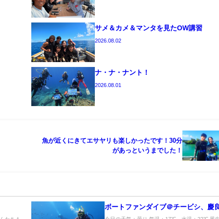
サメ＆カメ＆マンタを見たOW講習
2026.08.02
ナ・ナ・ナント！
2026.08.01
魚が近くにきてエサヤリも楽しかったです！30分
があっというまでした！
ボートファンダイブ＠チービシ、慶
んたちも
今日の天気：曇り 気温：17℃ 水温：22℃ 風