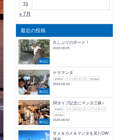
31
« 7月
最近の投稿
久しぶりのボート！
2026.08.05
海日記
ケラマンタ
arkdive
ファンダイビング
okinawa
2026.08.03
海日記
50ダイブ記念にマンタ三昧♪
arkdive
ファンダイビング
アークダイブ
okinawa
2026.08.02
海日記
サメ＆カメ＆マンタを見たOW
講習