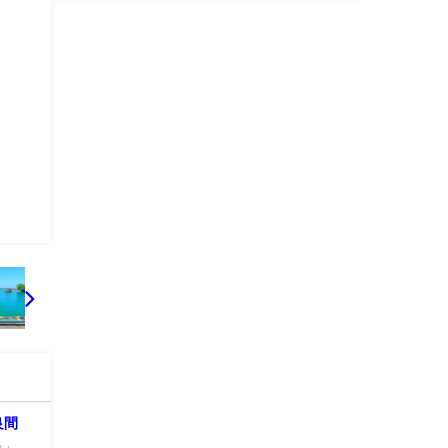
良間
向：