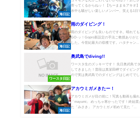
寄ってくるからねッ！【ちーまま＆アキオ】
水中も騒がしい楽しいメンバー、笑える1日で.
海日記
雨のダイビング！
雨のダイビングも良いものですネ。晴れても
GO-ッ！Gopro新設定の手法ご教授ありが
した。今世紀最大の収穫です。ハタチャン...
海日記
奥武島でdiving!!
ワースタ生のズッキーです！ 先日奥武島で
してきました！普段は真栄田岬でダイビング
ので実は奥武島でのダイビングはじめてでした.
ワースタ日記
アカウミガメきたー！
アカウミガメが目の前に！写真も動画も撮れ
「mayumi」 めっちゃ寒かったです！終始
た「みさき」 アカウミガメ初めて見た「...
海日記