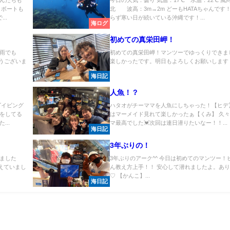
 ボートも
北 波高：3m→2m どーもHATAちゃんです
..
らず寒い日が続いている沖縄です！...
海ログ
初めての真栄田岬！
雨でも
初めての真栄田岬！マンツーでゆっくりできま
とうございま
楽しかったです。明日もよろしくお願いします！！
海日記
人魚！？
ダイビング
ハタオがチーママを人魚にしちゃった！【ヒデ
をしてる
はマーメイド見れて楽しかったぁ【くみ】 久
..
マ最高でした💓次回は連日潜りたいなー！！...
海日記
3年ぶりの！
ました
3年ぶりのアーク^^ 今日は初めてのマンツー！
震えていまし
ん教え方上手！！ 安心して潜れましたよ。あ
♡ 【かんこ】...
海日記