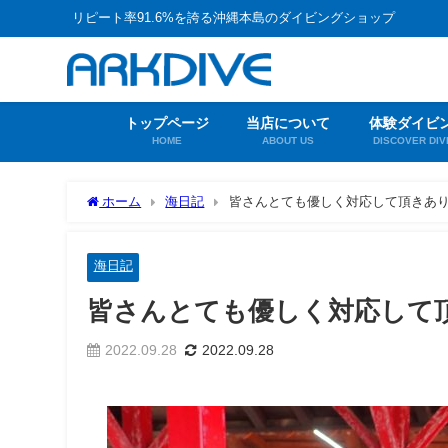
リピート率91.6%を誇る沖縄本島のダイビングショップ
トップページ
当店について
体験ダイビ
HOME
ABOUT US
DISCOVER DIV
ホーム
海日記
皆さんとても優しく対応して頂きあ
海日記
皆さんとても優しく対応して
2022.09.28
2022.09.28