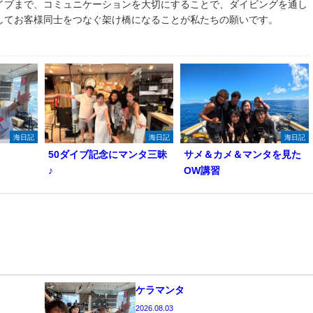
イブまで、コミュニケーションを大切にすることで、ダイビングを通し
してお客様同士をつなぐ架け橋になることが私たちの願いです。
海日記
海日記
海日記
50ダイブ記念にマンタ三昧
サメ＆カメ＆マンタを見た
♪
OW講習
ケラマンタ
2026.08.03