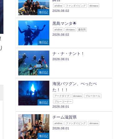
arkdive
ファンダイビング
okinawa
2026.08.02
海日記
黒島マンタ🌟
arkdive
okinawa
慶良間
2026.08.02
！
海日記
り
ナ・ナ・ナント！
2026.08.01
海日記
海況バツグン、べったべ
た！！！
アークダイブ
okinawa
ブルーホール
ブルーコーナー
海日記
2026.08.01
チーム滋賀県
arkdive
ファンダイビング
okinawa
2026.08.01
海日記