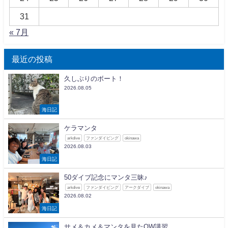
31
« 7月
最近の投稿
久しぶりのボート！
2026.08.05
海日記
ケラマンタ
arkdive
ファンダイビング
okinawa
2026.08.03
海日記
50ダイブ記念にマンタ三昧♪
arkdive
ファンダイビング
アークダイブ
okinawa
2026.08.02
海日記
サメ＆カメ＆マンタを見たOW講習