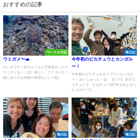
おすすめの記事
ワースタ日記
海日記
ウミガメ〜🐢
今年初のピカチュウとカンガル
ー！
だいきです！めちゃくちゃ天気良かった〜
ウミガメもいっぱい居たし、ウミガメと一
今年初のゴリチョ＆キャプテンカンガル
緒に泳ぐのは何故か気持ちいい〜🙌...
ー！ おいしかった～😋 【ヒデ】 本日ゴ
リチョにて、ピカチューGET♥ かわいかっ
たです(*^-^*) ...
海日記
海日記