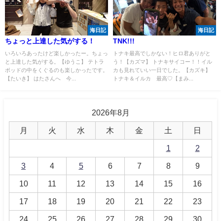
海日記
海日記
ちょっと上達した気がする！
TNK!!!
いろいろあったけど楽しかったー。ちょっ
トナキ最高でしかない！ヒロ君ありがと
と上達した気がする。【ゆうこ】 テトラ
う！【カズマ】 トナキサイコー！！イル
ポッドの中をくぐるのも楽しかったです。
カも見れていい一日でした。【カズキ】
【たいき】 はたさんへ 今...
トナキ＆イルカ 最高♡【まみ...
2026年8月
月
火
水
木
金
土
日
1
2
3
4
5
6
7
8
9
10
11
12
13
14
15
16
17
18
19
20
21
22
23
24
25
26
27
28
29
30