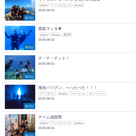
arkdive
ファンダイビング
okinawa
2026.08.02
海日記
黒島マンタ🌟
arkdive
okinawa
慶良間
2026.08.02
海日記
ナ・ナ・ナント！
2026.08.01
海日記
海況バツグン、べったべた！！！
アークダイブ
okinawa
ブルーホール
ブルーコーナー
2026.08.01
海日記
チーム滋賀県
arkdive
ファンダイビング
okinawa
2026.08.01
海日記