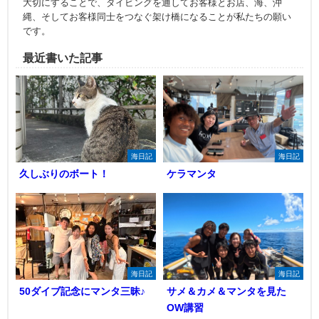
大切にすることで、ダイビングを通してお客様とお店、海、沖
縄、そしてお客様同士をつなぐ架け橋になることが私たちの願い
です。
最近書いた記事
海日記
海日記
久しぶりのボート！
ケラマンタ
海日記
海日記
50ダイブ記念にマンタ三昧♪
サメ＆カメ＆マンタを見た
OW講習