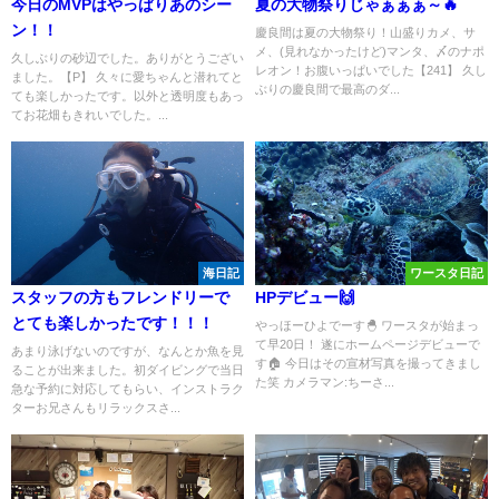
今日のMVPはやっぱりあのシー
夏の大物祭りじゃぁぁぁ～🔥
ン！！
慶良間は夏の大物祭り！山盛りカメ、サ
メ、(見れなかったけど)マンタ、〆のナポ
久しぶりの砂辺でした。ありがとうござい
レオン！お腹いっぱいでした【241】 久し
ました。【P】 久々に愛ちゃんと潜れてと
ぶりの慶良間で最高のダ...
ても楽しかったです。以外と透明度もあっ
てお花畑もきれいでした。...
海日記
ワースタ日記
スタッフの方もフレンドリーで
HPデビュー🙌
とても楽しかったです！！！
やっほーひよでーす🐣 ワースタが始まっ
て早20日！ 遂にホームページデビューで
あまり泳げないのですが、なんとか魚を見
す🏠 今日はその宣材写真を撮ってきまし
ることが出来ました。初ダイビングで当日
た笑 カメラマン:ちーさ...
急な予約に対応してもらい、インストラク
ターお兄さんもリラックスさ...