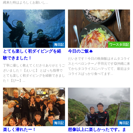
縄来た時はよろしくお願いし...
海日記
ワースタ日記
とても楽しく初ダイビングを経
今日のご飯🔥
験できました！
だいきです！今日の晩御飯はオムタコライ
スとペペロンチーノ手羽元です😋沖縄に来
丁寧に優しく教えてくださりありがとうご
てからタコライスにハマってて、最近はタ
ざいました！【えいじ】 とばっち指導で
コライスばっかり食べてます...
とても楽しく初ダイビングを経験できまし
た！【ぴー】...
海日記
海日記
楽しく潜れたー！
想像以上に楽しかったです。ま