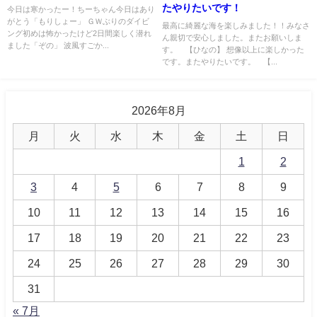
たやりたいです！
今日は寒かったー！ちーちゃん今日はあり
がとう「もりしょー」 ＧＷぶりのダイビ
最高に綺麗な海を楽しみました！！みなさ
ング初めは怖かったけど2日間楽しく潜れ
ん親切で安心しました。またお願いしま
ました「ぞの」 波風すごか...
す。 【ひなの】 想像以上に楽しかった
です。またやりたいです。 【...
2026年8月
月
火
水
木
金
土
日
1
2
3
4
5
6
7
8
9
10
11
12
13
14
15
16
17
18
19
20
21
22
23
24
25
26
27
28
29
30
31
« 7月