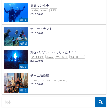
黒島マンタ🌟
arkdive
okinawa
慶良間
2026.08.02
海日記
ナ・ナ・ナント！
2026.08.01
海日記
海況バツグン、べったべた！！！
アークダイブ
okinawa
ブルーホール
ブルーコーナー
2026.08.01
海日記
チーム滋賀県
arkdive
ファンダイビング
okinawa
2026.08.01
海日記