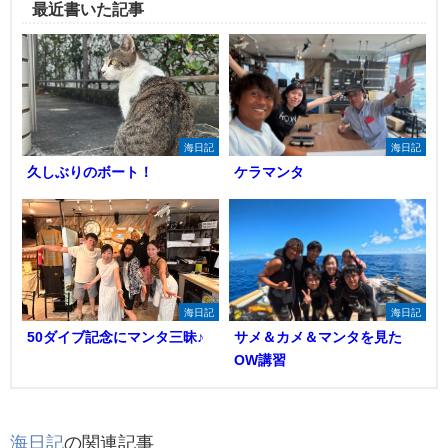
最近書いた記事
海日記
海日記
久しぶりのボート！
ケラマンタ
海日記
海日記
50ダイブ記念にマンタ三昧♪
サメ＆カメ＆マンタを見た
OW講習
海日記
の関連記事