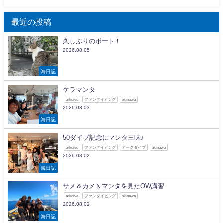
最近の投稿
久しぶりのボート！
2026.08.05
海日記
ケラマンタ
arkdive
ファンダイビング
okinawa
2026.08.03
海日記
50ダイブ記念にマンタ三昧♪
arkdive
ファンダイビング
アークダイブ
okinawa
2026.08.02
海日記
サメ＆カメ＆マンタを見たOW講習
arkdive
ファンダイビング
okinawa
2026.08.02
海日記