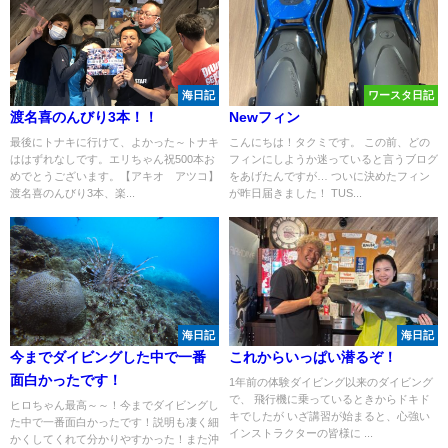
海日記
ワースタ日記
渡名喜のんびり3本！！
Newフィン
最後にトナキに行けて、よかった～トナキ
こんにちは！タクミです。 この前、どの
ははずれなしです。エリちゃん祝500本お
フィンにしようか迷っていると言うブログ
めでとうございます。【アキオ アツコ】
をあげたんですが… ついに決めたフィン
渡名喜のんびり3本、楽...
が昨日届きました！ TUS...
海日記
海日記
今までダイビングした中で一番
これからいっぱい潜るぞ！
面白かったです！
1年前の体験ダイビング以来のダイビング
で、 飛行機に乗っているときからドキド
ヒロちゃん最高～～！今までダイビングし
キでしたが いざ講習が始まると、心強い
た中で一番面白かったです！説明も凄く細
インストラクターの皆様に ...
かくしてくれて分かりやすかった！また沖