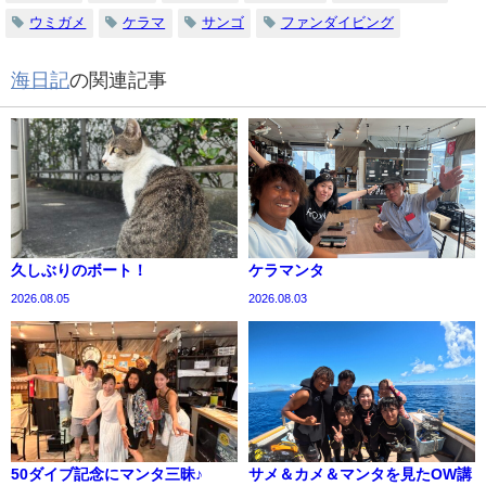
ウミガメ
ケラマ
サンゴ
ファンダイビング
海日記
の関連記事
久しぶりのボート！
ケラマンタ
2026.08.05
2026.08.03
50ダイブ記念にマンタ三昧♪
サメ＆カメ＆マンタを見たOW講