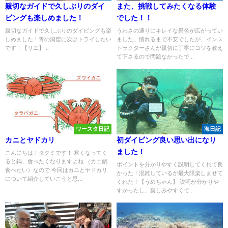
親切なガイドで久しぶりのダイ
また、挑戦してみたくなる体験
ビングも楽しめました！
でした！！
親切なガイドで久しぶりのダイビングも楽
うわさの通りにキレイな景色が広がってい
しめました！青の洞窟に次はトライしたい
ました。慣れるまで不安でしたが、インス
です！【リエ】...
トラクターさんが親切に丁寧にコツを教え
て下さるので問題なかったで...
ワースタ日記
海日記
カニとヤドカリ
初ダイビング良い思い出になり
ました！
こんにちは！タクミです！ 寒くなってく
ると鍋、食べたくなりますよね （カニ鍋
ポイントを分かりやすく説明してくれて良
食べたい）なので 今回はカニとヤドカリ
かった！混雑しているが最大限楽しませて
について紹介していこうと思...
くれた！【うめちゃん】 説明が分かりや
すかったし、親しみやすくて...