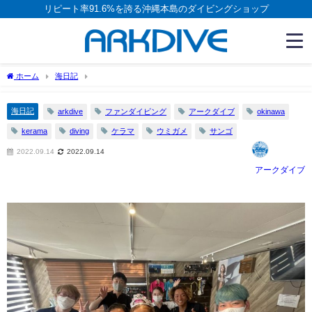
リピート率91.6%を誇る沖縄本島のダイビングショップ
ホーム
海日記
海日記
arkdive
ファンダイビング
アークダイブ
okinawa
kerama
diving
ケラマ
ウミガメ
サンゴ
2022.09.14
2022.09.14
アークダイブ