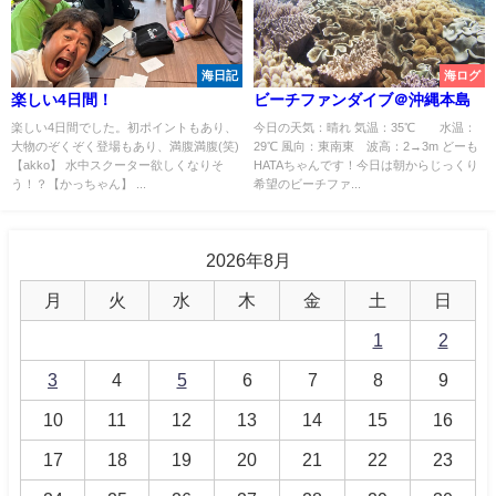
海日記
海ログ
楽しい4日間！
ビーチファンダイブ＠沖縄本島
楽しい4日間でした。初ポイントもあり、
今日の天気：晴れ 気温：35℃ 水温：
大物のぞくぞく登場もあり、満腹満腹(笑)
29℃ 風向：東南東 波高：2→3m どーも
【akko】 水中スクーター欲しくなりそ
HATAちゃんです！今日は朝からじっくり
う！？【かっちゃん】 ...
希望のビーチファ...
2026年8月
月
火
水
木
金
土
日
1
2
3
4
5
6
7
8
9
10
11
12
13
14
15
16
17
18
19
20
21
22
23