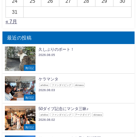
24
25
26
27
28
29
30
31
« 7月
最近の投稿
久しぶりのボート！
2026.08.05
海日記
ケラマンタ
arkdive
ファンダイビング
okinawa
2026.08.03
海日記
50ダイブ記念にマンタ三昧♪
arkdive
ファンダイビング
アークダイブ
okinawa
2026.08.02
海日記