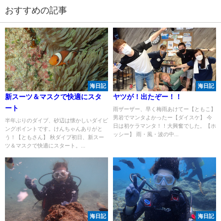
おすすめの記事
海日記
海日記
新スーツ＆マスクで快適にスタ
ヤツが！出たぞー！！
ート
雨ザーザー、早く梅雨あけてー【ともこ】
男岩でマンタよかったー【ダイスケ】 今
半年ぶりのダイブ、砂辺は懐かしいダイビ
日は初ケラマンタ！！大興奮でした。【ホ
ングポイントです。けんちゃんありがと
ッシー】 雨・風・波の中...
う！【ともさん】 秋ダイブ初日、新スー
ツ＆マスクで快適にスタート。...
海日記
海日記