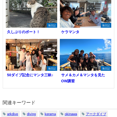
海日記
海日記
久しぶりのボート！
ケラマンタ
海日記
海日記
50ダイブ記念にマンタ三昧♪
サメ＆カメ＆マンタを見た
OW講習
関連キーワード
arkdive
diving
kerama
okinawa
アークダイブ