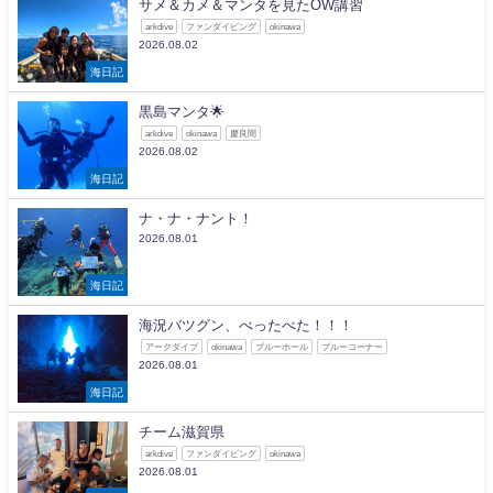
サメ＆カメ＆マンタを見たOW講習
arkdive
ファンダイビング
okinawa
2026.08.02
海日記
黒島マンタ🌟
arkdive
okinawa
慶良間
2026.08.02
海日記
ナ・ナ・ナント！
2026.08.01
海日記
海況バツグン、べったべた！！！
アークダイブ
okinawa
ブルーホール
ブルーコーナー
2026.08.01
海日記
チーム滋賀県
arkdive
ファンダイビング
okinawa
2026.08.01