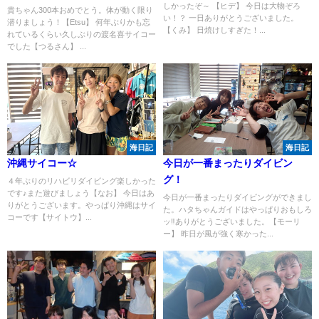
しかったぞ～ 【ヒデ】 今日は大物ぞろ
貴ちゃん300本おめでとう。体が動く限り
い！？ 一日ありがとうございました。
潜りましょう！【Etsu】 何年ぶりかも忘
【くみ】 日焼けしすぎた！...
れているくらい久しぶりの渡名喜サイコー
でした【つるさん】 ...
海日記
海日記
沖縄サイコー☆
今日が一番まったりダイビン
グ！
４年ぶりのリハビリダイビング楽しかった
です♪また遊びましょう【なお】 今日はあ
今日が一番まったりダイビングができまし
りがとうございます。やっぱり沖縄はサイ
た。ハタちゃんガイドはやっぱりおもしろ
コーです【サイトウ】...
ッ‼ありがとうございました。【モーリ
ー】 昨日が風が強く寒かった...