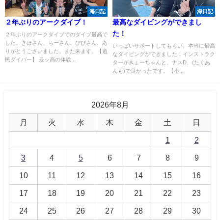
海日記
海日記
２年ぶりのアークダイブ！
最高なダイビングができまし
た！
２年ぶりのアークダイブでのダイブ最高で
した。きほさん、ちーさん、びびさん、あ
いっぱいサポートしてもらい、本当に最高
りがとうございました。また来ます。【道
なダイビングができました！インストラク
民ダイバー】 最ッ高の体験...
ターがきょーちゃんと、ナスD、(たくあ
んも)で良かったです。【小...
2026年8月
月
火
水
木
金
土
日
1
2
3
4
5
6
7
8
9
10
11
12
13
14
15
16
17
18
19
20
21
22
23
24
25
26
27
28
29
30