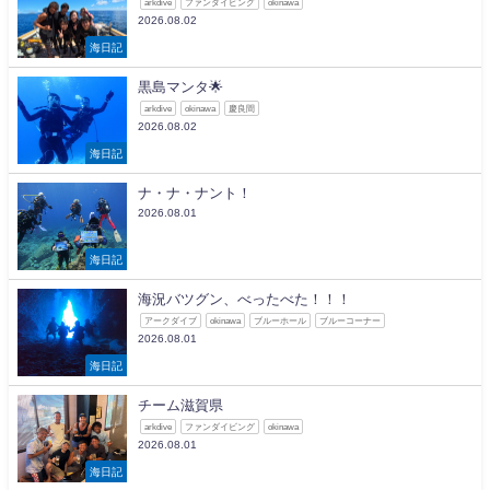
arkdive
ファンダイビング
okinawa
2026.08.02
海日記
黒島マンタ🌟
arkdive
okinawa
慶良間
2026.08.02
海日記
ナ・ナ・ナント！
2026.08.01
海日記
海況バツグン、べったべた！！！
アークダイブ
okinawa
ブルーホール
ブルーコーナー
2026.08.01
海日記
チーム滋賀県
arkdive
ファンダイビング
okinawa
2026.08.01
海日記