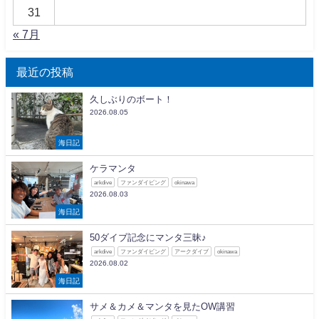
31
« 7月
最近の投稿
久しぶりのボート！
2026.08.05
海日記
ケラマンタ
arkdive
ファンダイビング
okinawa
2026.08.03
海日記
50ダイブ記念にマンタ三昧♪
arkdive
ファンダイビング
アークダイブ
okinawa
2026.08.02
海日記
サメ＆カメ＆マンタを見たOW講習