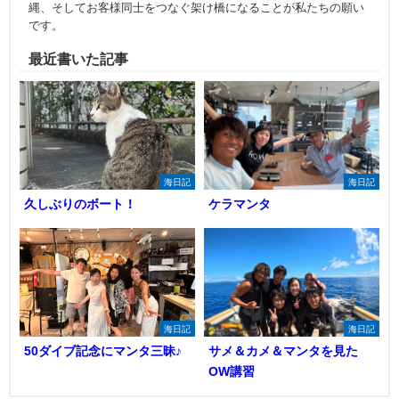
縄、そしてお客様同士をつなぐ架け橋になることが私たちの願い
です。
最近書いた記事
海日記
海日記
久しぶりのボート！
ケラマンタ
海日記
海日記
50ダイブ記念にマンタ三昧♪
サメ＆カメ＆マンタを見た
OW講習