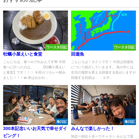
ワースタ日記
ワースタ日記
牡蠣小屋えいと食堂
回遊魚
こんにちは、食べログれおんです🌺 今回
こんにちは！タクミです！ 今回は回遊魚
食べに行ったのは、、、 【牡蠣小屋えい
について紹介していきます。 魚の中には
と食堂】です！！！ 今回カツカレー頼み
生活の場所を変える回遊する魚がいますが
ました！！！🍛 米はおかわ...
回遊する目的は… ・エサ...
海日記
海日記
300本記念いいお天気で幸せダイ
みんなで楽しかった！
ビング！
知志ー由比ヶ浜ーウチャカシ みんなで楽