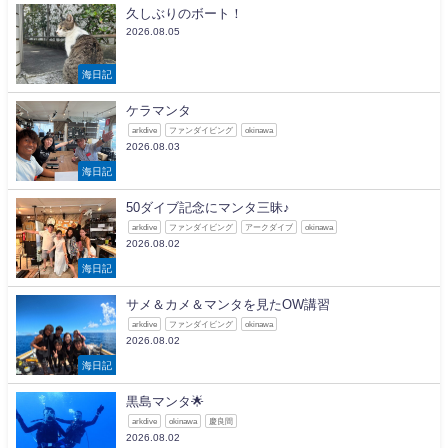
久しぶりのボート！
2026.08.05
海日記
ケラマンタ
arkdive
ファンダイビング
okinawa
2026.08.03
海日記
50ダイブ記念にマンタ三昧♪
arkdive
ファンダイビング
アークダイブ
okinawa
2026.08.02
海日記
サメ＆カメ＆マンタを見たOW講習
arkdive
ファンダイビング
okinawa
2026.08.02
海日記
黒島マンタ🌟
arkdive
okinawa
慶良間
2026.08.02