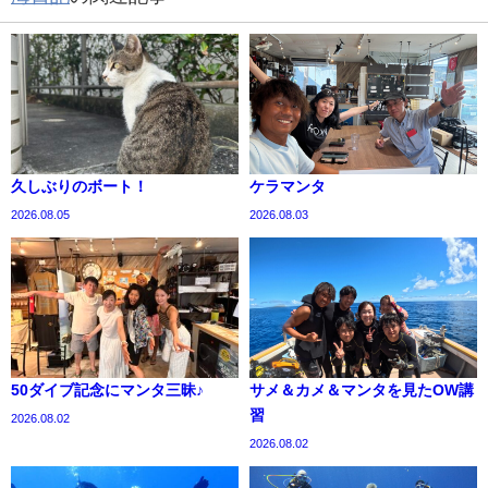
久しぶりのボート！
ケラマンタ
2026.08.05
2026.08.03
50ダイブ記念にマンタ三昧♪
サメ＆カメ＆マンタを見たOW講
習
2026.08.02
2026.08.02