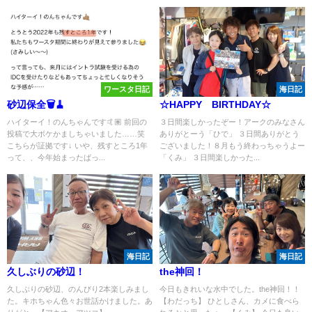
ワースタ日記
海日記
砂辺保全🗑️🧹
☆HAPPY BIRTHDAY☆
ハイターイ！のんちゃんです🤙🏽 前回の
３日間楽しかったぞー！アークのみなさん
投稿で大ボケかましちゃいました……笑
ありがとーう「ひで」 ３日間ありがとう
こちらが証拠です↓ いや、残すところ1年
ございました！８月もう終わっちゃうよー
って、、今年始まったばっ...
「くみ」 ３日間楽しかった...
海日記
海日記
久しぶりの砂辺！
the神回！
久しぶりの砂辺、のんびり2本楽しみまし
今日もきれいな水中でした。the神回！！
た。キホちゃん色々お世話かけました。あ
【わだっち】 ひとしさん、カメに食べら