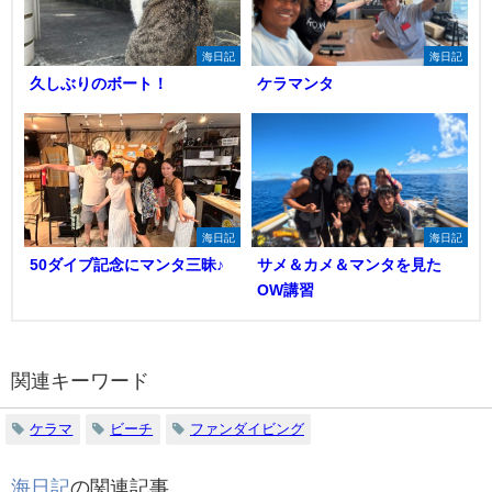
海日記
海日記
久しぶりのボート！
ケラマンタ
海日記
海日記
50ダイブ記念にマンタ三昧♪
サメ＆カメ＆マンタを見た
OW講習
関連キーワード
ケラマ
ビーチ
ファンダイビング
海日記
の関連記事