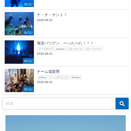
海日記
ナ・ナ・ナント！
2026.08.01
海日記
海況バツグン、べったべた！！！
アークダイブ
okinawa
ブルーホール
ブルーコーナー
2026.08.01
海日記
チーム滋賀県
arkdive
ファンダイビング
okinawa
2026.08.01
海日記