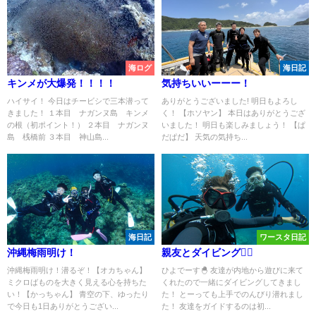
海ログ
海日記
キンメが大爆発！！！！
気持ちいいーーー！
ハイサイ！ 今日はチービシで三本潜って
ありがとうございました! 明日もよろし
きました！ １本目 ナガンヌ島 キンメ
く！ 【ホソヤン】 本日はありがとうござ
の根（初ポイント！） ２本目 ナガンヌ
いました！ 明日も楽しみましょう！ 【ぱ
島 桟橋前 ３本目 神山島...
だぱだ】 天気の気持ち...
海日記
ワースタ日記
沖縄梅雨明け！
親友とダイビング👯‍♀️
沖縄梅雨明け！潜るぞ！【オカちゃん】
ひよでーす🐣 友達が内地から遊びに来て
ミクロばものを大きく見える心を持ちた
くれたので一緒にダイビングしてきまし
い！【かっちゃん】 青空の下、ゆったり
た！ とーっても上手でのんびり潜れまし
で今日も1日ありがとうござい...
た！ 友達をガイドするのは初...