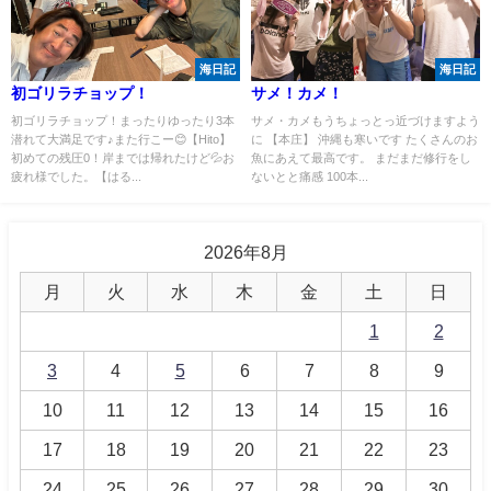
海日記
海日記
初ゴリラチョップ！
サメ！カメ！
初ゴリラチョップ！まったりゆったり3本
サメ・カメもうちょっとっ近づけますよう
潜れて大満足です♪また行こー😊【Hito】
に 【本庄】 沖縄も寒いです たくさんのお
初めての残圧0！岸までは帰れたけど💦お
魚にあえて最高です。 まだまだ修行をし
疲れ様でした。【はる...
ないとと痛感 100本...
2026年8月
月
火
水
木
金
土
日
1
2
3
4
5
6
7
8
9
10
11
12
13
14
15
16
17
18
19
20
21
22
23
24
25
26
27
28
29
30