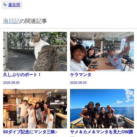
慶良間
海日記
の関連記事
久しぶりのボート！
ケラマンタ
2026.08.05
2026.08.03
50ダイブ記念にマンタ三昧♪
サメ＆カメ＆マンタを見たOW講