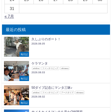
31
« 7月
最近の投稿
久しぶりのボート！
2026.08.05
海日記
ケラマンタ
arkdive
ファンダイビング
okinawa
2026.08.03
海日記
50ダイブ記念にマンタ三昧♪
arkdive
ファンダイビング
アークダイブ
okinawa
2026.08.02
海日記
サメ＆カメ＆マンタを見たOW講習