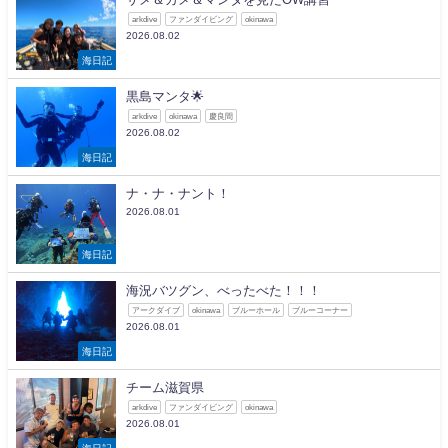
arkdive
ファンダイビング
okinawa
2026.08.02
海日記
黒島マンタ🌟
arkdive
okinawa
慶良間
2026.08.02
海日記
ナ・ナ・ナント！
2026.08.01
海日記
海況バツグン、べったべた！！！
アークダイブ
okinawa
ブルーホール
ブルーコーナー
2026.08.01
海日記
チーム滋賀県
arkdive
ファンダイビング
okinawa
2026.08.01
海日記