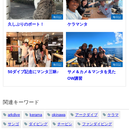
海日記
海日記
久しぶりのボート！
ケラマンタ
海日記
海日記
50ダイブ記念にマンタ三昧♪
サメ＆カメ＆マンタを見た
OW講習
関連キーワード
arkdive
kerama
okinawa
アークダイブ
ケラマ
サンゴ
ダイビング
チービシ
ファンダイビング