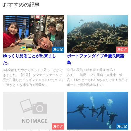
おすすめの記事
海日記
海ログ
ゆっくり見ることが出来まし
ボートファンダイブ＠慶良間諸
た。
島
3本全部おだやかでゆっくり見ることがで
今日の天気：晴れ時々曇り 水温：
きました。【松尾】 タマナーファームで
22℃ 気温：22℃ 風向：東北東 波
見た白化したイソギンチャクにいたクマノ
高：1.5m どーもHATAちゃんです！今日は
ミ達がとても神秘的で可愛か...
ボートで慶良間諸島まで...
海ログ
海日記