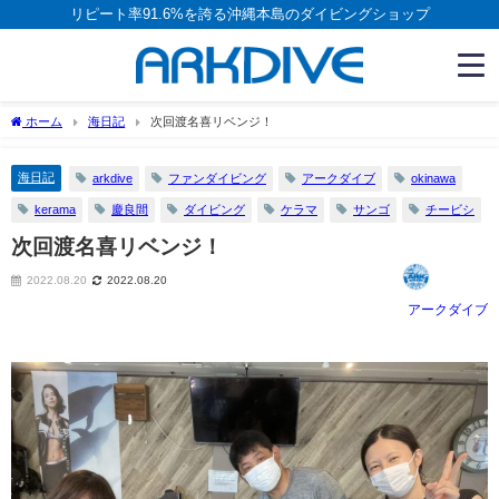
リピート率91.6%を誇る沖縄本島のダイビングショップ
ホーム
海日記
次回渡名喜リベンジ！
海日記
arkdive
ファンダイビング
アークダイブ
okinawa
kerama
慶良間
ダイビング
ケラマ
サンゴ
チービシ
次回渡名喜リベンジ！
2022.08.20
2022.08.20
アークダイブ