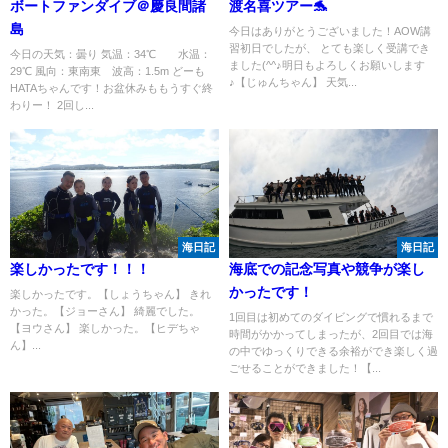
ボートファンダイブ＠慶良間諸
渡名喜ツアー🐬
島
今日はありがとうございました！AOW講
習初日でしたが、 とても楽しく受講でき
今日の天気：曇り 気温：34℃ 水温：
ました(^^♪明日もよろしくお願いします
29℃ 風向：東南東 波高：1.5m どーも
♪【じゅんちゃん】 天気...
HATAちゃんです！お盆休みももうすぐ終
わりー！ 2回し...
海日記
海日記
楽しかったです！！！
海底での記念写真や競争が楽し
かったです！
楽しかったです。【しょうちゃん】 きれ
かった。【ジョーさん】 綺麗でした。
1回目は初めてのダイビングで慣れるまで
【ヨウさん】 楽しかった。【ヒデちゃ
時間がかかってしまったが、2回目では海
ん】...
の中でゆっくりできる余裕ができ楽しく過
ごせることができました！【...