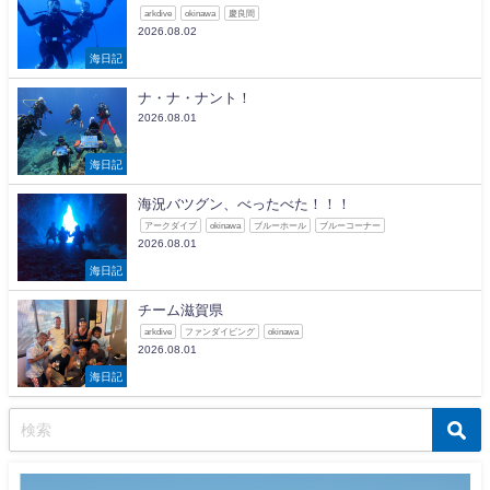
arkdive
okinawa
慶良間
2026.08.02
海日記
ナ・ナ・ナント！
2026.08.01
海日記
海況バツグン、べったべた！！！
アークダイブ
okinawa
ブルーホール
ブルーコーナー
2026.08.01
海日記
チーム滋賀県
arkdive
ファンダイビング
okinawa
2026.08.01
海日記