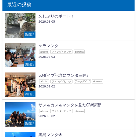
最近の投稿
久しぶりのボート！
2026.08.05
海日記
ケラマンタ
arkdive
ファンダイビング
okinawa
2026.08.03
海日記
50ダイブ記念にマンタ三昧♪
arkdive
ファンダイビング
アークダイブ
okinawa
2026.08.02
海日記
サメ＆カメ＆マンタを見たOW講習
arkdive
ファンダイビング
okinawa
2026.08.02
海日記
黒島マンタ🌟