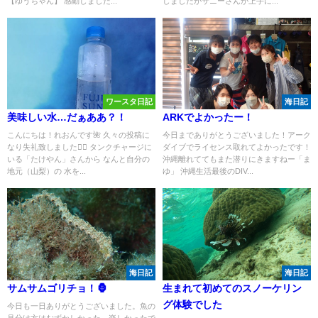
【ゆうちゃん】 感動しました...
しましたがサニーさんが上手に...
ワースタ日記
海日記
美味しい水…だぁああ？！
ARKでよかったー！
こんにちは！れおんです🌺 久々の投稿に
今日までありがとうございました！アーク
なり失礼致しました🙇‍♂️ タンクチャージに
ダイブでライセンス取れてよかったです！
いる「たけやん」さんから なんと自分の
沖縄離れててもまた潜りにきますねー「ま
地元（山梨）の 水を...
ゆ」 沖縄生活最後のDIV...
海日記
海日記
サムサムゴリチョ！🦍
生まれて初めてのスノーケリン
グ体験でした
今日も一日ありがとうございました。魚の
見分け方はむずかしかった、楽しかったで