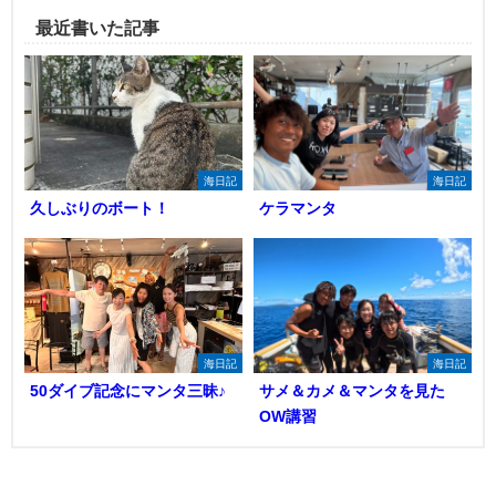
最近書いた記事
海日記
海日記
久しぶりのボート！
ケラマンタ
海日記
海日記
50ダイブ記念にマンタ三昧♪
サメ＆カメ＆マンタを見た
OW講習