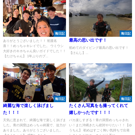
海日記
海日記
最高の思い出です！
ありがとうございました！！ 初渡名
喜！！めっちゃキレイでした。 ウミウシ
初めてのダイビング最高の思い出です！
大好きのキホちゃん良いガイドでした！！
【けんし】...
【たけちゃん】 1年ぶりのブ...
海日記
海日記
綺麗な海で楽しく泳げまし
たくさん写真をも撮ってくれて
た！！！
嬉しかったです！！！
天気に恵まれて、綺麗な海で楽しく泳げま
バカ楽しすぎる！青の洞窟めっちゃきれ
した。青の洞窟はめっちゃ綺麗で、迫力が
い！また沖縄きたら絶対やりたい！！【ゆ
ありました。ありがとうございました。
うちん】 初めはすごく怖い気持ちで出発