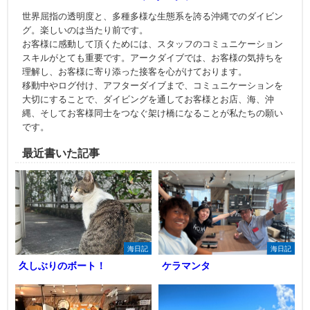
世界屈指の透明度と、多種多様な生態系を誇る沖縄でのダイビン
グ。楽しいのは当たり前です。
お客様に感動して頂くためには、スタッフのコミュニケーション
スキルがとても重要です。アークダイブでは、お客様の気持ちを
理解し、お客様に寄り添った接客を心がけております。
移動中やログ付け、アフターダイブまで、コミュニケーションを
大切にすることで、ダイビングを通してお客様とお店、海、沖
縄、そしてお客様同士をつなぐ架け橋になることが私たちの願い
です。
最近書いた記事
海日記
海日記
久しぶりのボート！
ケラマンタ