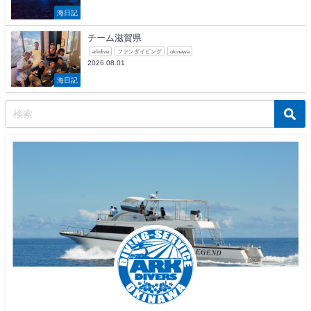
海日記
チーム滋賀県
arkdive
ファンダイビング
okinawa
2026.08.01
海日記