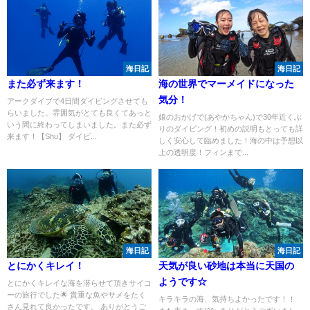
海日記
海日記
また必ず来ます！
海の世界でマーメイドになった
気分！
アークダイブで4日間ダイビングさせても
らいました。雰囲気がとても良くてあっと
娘のおかげで(あやかちゃん)で30年近くぶ
いう間に終わってしまいました。また必ず
りのダイビング！初めの説明もとっても詳
来ます！【Shu】 ダイビ...
しく安心して臨めました！海の中は予想以
上の透明度！フィンまで...
海日記
海日記
とにかくキレイ！
天気が良い砂地は本当に天国の
ようです☆
とにかくキレイな海を潜らせて頂きサイコ
ーの旅行でした🌟 貴重な魚やサメをたく
キラキラの海、気持ちよかったです！！
さん見れて良かったです。 ありがとうご