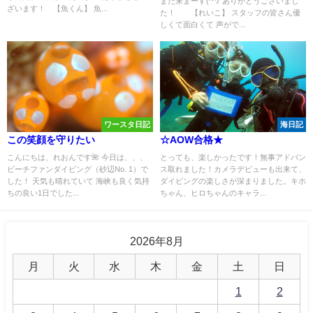
また来まーす(^^♪ ありがとうございまし
ざいます！ 【魚くん】 魚...
た！ 【れいこ】 スタッフの皆さん優
しくて面白くて 声がで...
ワースタ日記
海日記
この笑顔を守りたい
☆AOW合格★
こんにちは、れおんです🌺 今日は、、、
とっても、楽しかったです！無事アドバン
ビーチファンダイビング（砂辺No. 1）で
ス取れました！カメラデビューも出来て、
した！ 天気も晴れていて 海峡も良く気持
ダイビングの楽しさが深まりました。キホ
ちの良い1日でした...
ちゃん、ヒロちゃんのキャラ...
2026年8月
月
火
水
木
金
土
日
1
2