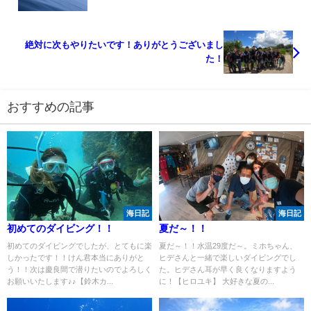
絶対に次もやりたいです！ありがとうございまし
た！
おすすめの記事
海日記
海日記
初めてのダイビング！！
夏だ～！！
初めてのダイビングでしたが、とてもに楽
夏だ～！！水温29度だ～。ミホちゃん、
しかったです！！けん君本当にありがと
ヒデさんと一緒で楽しいダイビングでし
う！！次は慶良間で潜りたいのでよろしく
た。ヒデさん耳が早く良くなりますよう
お願いいたします♪♪【鈴木カ...
に！【ヒロユキ】 大好きな夏の...