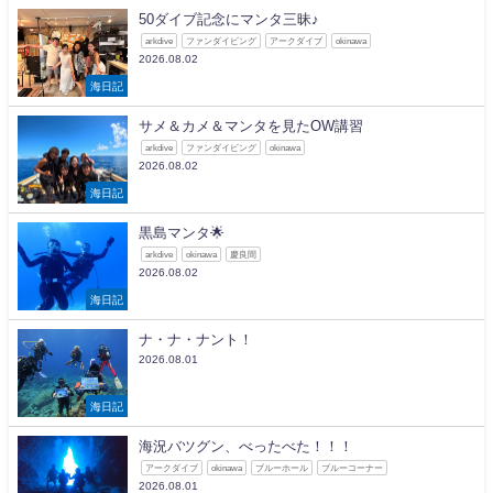
50ダイブ記念にマンタ三昧♪
arkdive
ファンダイビング
アークダイブ
okinawa
2026.08.02
海日記
サメ＆カメ＆マンタを見たOW講習
arkdive
ファンダイビング
okinawa
2026.08.02
海日記
黒島マンタ🌟
arkdive
okinawa
慶良間
2026.08.02
海日記
ナ・ナ・ナント！
2026.08.01
海日記
海況バツグン、べったべた！！！
アークダイブ
okinawa
ブルーホール
ブルーコーナー
2026.08.01