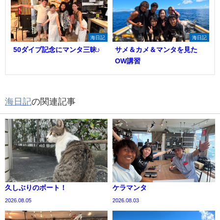
海日記
海日記
50ダイブ記念にマンタ三昧♪
サメ＆カメ＆マンタを見た
OW講習
海日記
の関連記事
久しぶりのボート！
ケラマンタ
2026.08.05
2026.08.03