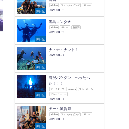
arkdive
ファンダイビング
okinawa
2026.08.02
海日記
黒島マンタ🌟
arkdive
okinawa
慶良間
2026.08.02
海日記
ナ・ナ・ナント！
2026.08.01
海日記
海況バツグン、べったべ
た！！！
アークダイブ
okinawa
ブルーホール
ブルーコーナー
海日記
2026.08.01
チーム滋賀県
arkdive
ファンダイビング
okinawa
2026.08.01
海日記