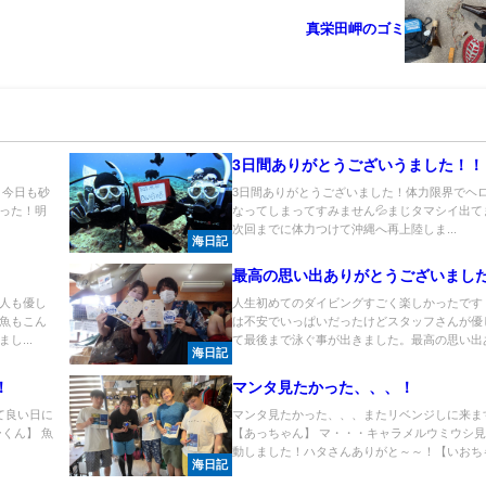
真栄田岬のゴミ
3日間ありがとうございうました！！
 今日も砂
3日間ありがとうございました！体力限界でヘ
った！明
なってしまってすみません💦まじタマシイ出てまし
次回までに体力つけて沖縄へ再上陸しま...
海日記
最高の思い出ありがとうございまし
人も優し
人生初めてのダイビングすごく楽しかったです
魚もこん
は不安でいっぱいだったけどスタッフさんが優
し...
て最後まで泳ぐ事が出きました。最高の思い出あ.
海日記
！
マンタ見たかった、、、！
て良い日に
マンタ見たかった、、、またリベンジしに来ま
くん】 魚
【あっちゃん】 マ・・・キャラメルウミウシ
動しました！ハタさんありがと～～！【いおちゃ.
海日記