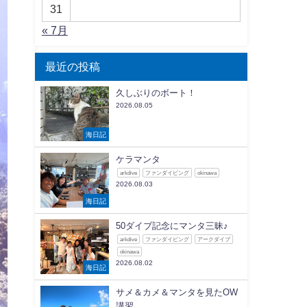
31
« 7月
最近の投稿
久しぶりのボート！
2026.08.05
海日記
ケラマンタ
arkdive
ファンダイビング
okinawa
2026.08.03
海日記
50ダイブ記念にマンタ三昧♪
arkdive
ファンダイビング
アークダイブ
okinawa
2026.08.02
海日記
サメ＆カメ＆マンタを見たOW
講習