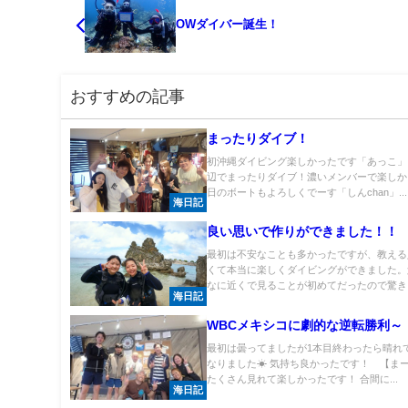
OWダイバー誕生！
おすすめの記事
まったりダイブ！
初沖縄ダイビング楽しかったです「あっこ」
辺でまったりダイブ！濃いメンバーで楽しか
日のボートもよろしくでーす「しんchan」...
海日記
良い思いで作りができました！！
最初は不安なことも多かったですが、教える
くて本当に楽しくダイビングができました。
なに近くで見ることが初めてだったので驚きま
海日記
WBCメキシコに劇的な逆転勝利～
最初は曇ってましたが1本目終わったら晴れ
なりました☀ 気持ち良かったです！ 【まー
たくさん見れて楽しかったです！ 合間に...
海日記