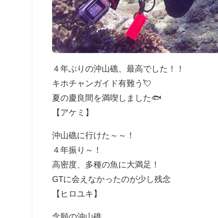
４年ぶりの沖山礁、最高でした！！
キホチャンガイド有難う💘
夏の慶良間を満喫しました🐟
【アケミ】
沖山礁に行けた～～！
４年振り～！
高密度、多種の魚に大満足！
GTに会えなかったのが少し残念
【ヒロユキ】
念願の沖山礁