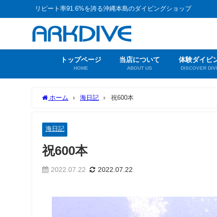
リピート率91.6%を誇る沖縄本島のダイビングショップ
トップページ
当店について
体験ダイビ
HOME
ABOUT US
DISCOVER DIV
ホーム
海日記
祝600本
海日記
祝600本
2022.07.22
2022.07.22