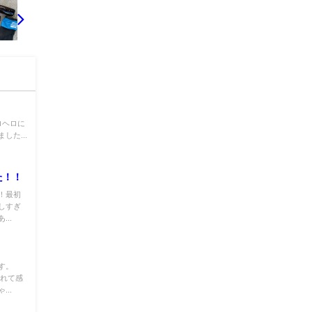
ロヘロに
た...
た！！
！最初
しすぎ
..
す。
見れて感
..