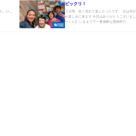
。
ビックリ！
>_...
３日間、色々見れて楽しかったです。 次は何
か楽しみに来ます 今日はありがとうございまし
ーくん】 いままでで一番過酷な恩納村だ...
海日記