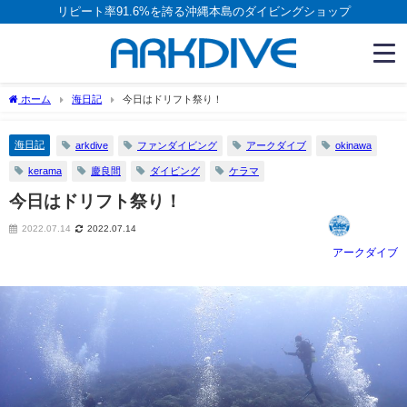
リピート率91.6%を誇る沖縄本島のダイビングショップ
ホーム
海日記
今日はドリフト祭り！
海日記
arkdive
ファンダイビング
アークダイブ
okinawa
kerama
慶良間
ダイビング
ケラマ
今日はドリフト祭り！
2022.07.14
2022.07.14
アークダイブ