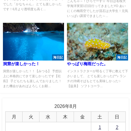
こんちゃ～！ひろでーす☆ 今日は名桜大
でした「かなちゃん」 とても楽しかった
学海洋実習1日目行ってきましたYO あい
です！6月より透明度も高く...
にくの梅雨空でしたが流石は大学生！元気
いっぱい講習できました～...
海日記
海日記
洞窟が楽しかった！
やっぱり梅雨だった。
洞窟が楽しかった！！【みつる】 予想以
インストラクターが明るく丁寧に教えて下
上に本格的にできて楽しかったです【社
さいまして、 とても楽しかった(^^♪ ラン
長】 子どもたちも楽しんでおりました！
チの沖縄そばもとても美味しかった✨
また機会があればよろしくお願...
【益美】 ソフトコーラ...
2026年8月
月
火
水
木
金
土
日
1
2