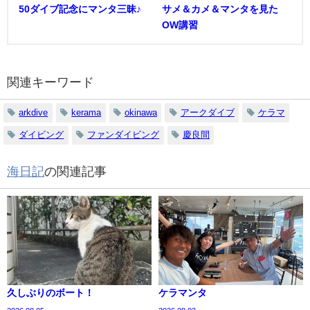
50ダイブ記念にマンタ三昧♪
サメ＆カメ＆マンタを見た
OW講習
関連キーワード
arkdive
kerama
okinawa
アークダイブ
ケラマ
ダイビング
ファンダイビング
慶良間
海日記
の関連記事
久しぶりのボート！
ケラマンタ