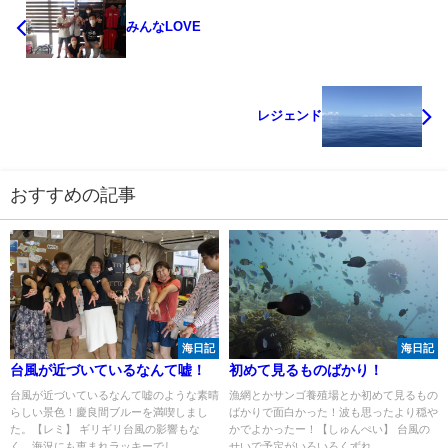
みんなLOVE
レジェンド
おすすめの記事
海日記
海日記
台風が近づいているなんて嘘！
初めて見るものばかり！
台風が近づいているなんて嘘のような素晴
漁網とかサンゴ養殖場とか初めて見るもの
らしい景色！慶良間ブルーを満喫しまし
ばかりで面白かった！波も思ったより穏や
た。【レミ】 ギリギリ台風の影響もな
かでよかったー！【しゅんぺい】 台風の
く、海況にも恵まれラッキーでし...
せいで予定がいろいろくずれ...