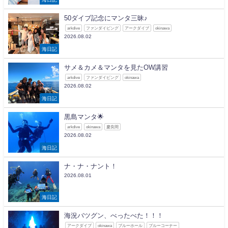
50ダイブ記念にマンタ三昧♪
arkdive
ファンダイビング
アークダイブ
okinawa
2026.08.02
海日記
サメ＆カメ＆マンタを見たOW講習
arkdive
ファンダイビング
okinawa
2026.08.02
海日記
黒島マンタ🌟
arkdive
okinawa
慶良間
2026.08.02
海日記
ナ・ナ・ナント！
2026.08.01
海日記
海況バツグン、べったべた！！！
アークダイブ
okinawa
ブルーホール
ブルーコーナー