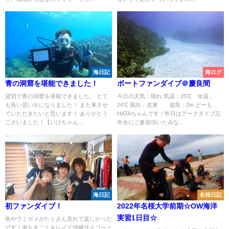
海日記
海ログ
青の洞窟を堪能できました！
ボートファンダイブ＠慶良間
貸切で青の洞窟を堪能できました。 とて
今日の天気：晴れ 気温：25℃ 水温：
も良い思い出になりました！ また来させ
24℃ 風向：北東 波高：2m どーも
ていただきたいと思います！ ありがとう
HATAちゃんです！昨日はアークダイブ忘
ございました！【いけちゃん...
年会にご参加頂いたみな...
海日記
名桜日記
初ファンダイブ！
2022年名桜大学前期☆OW海洋
実習1日目☆
魚やウミガメがたくさん見れて楽しかった
です！海もすごくキレイで沖縄サイコー！