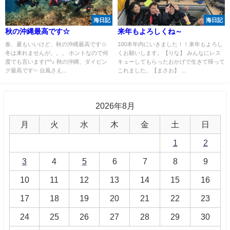
海日記
海日記
秋の沖縄最高です☆
来年もよろしくね～
春、夏もいいけど、秋の沖縄最高です☆
100本年内にいきました！！来年もよろし
冬は来れませんが。。。 ホントなので何
くお願いします。【りな】 みんなにレス
度でも言います(^^♪ 秋の沖縄、ダイビン
キューしてもらったおかげで生きて帰って
グ最高です✨ 台風さえ...
これました。【まさお】 ...
2026年8月
月
火
水
木
金
土
日
1
2
3
4
5
6
7
8
9
10
11
12
13
14
15
16
17
18
19
20
21
22
23
24
25
26
27
28
29
30