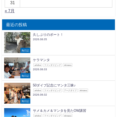
31
« 7月
最近の投稿
久しぶりのボート！
2026.08.05
海日記
ケラマンタ
arkdive
ファンダイビング
okinawa
2026.08.03
海日記
50ダイブ記念にマンタ三昧♪
arkdive
ファンダイビング
アークダイブ
okinawa
2026.08.02
海日記
サメ＆カメ＆マンタを見たOW講習
arkdive
ファンダイビング
okinawa