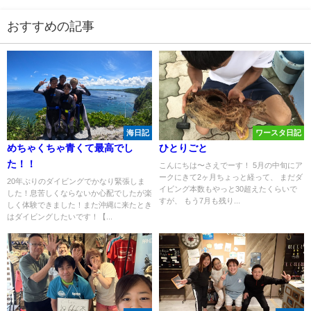
おすすめの記事
海日記
ワースタ日記
めちゃくちゃ青くて最高でし
ひとりごと
た！！
こんにちは〜さえでーす！ 5月の中旬にア
ークにきて2ヶ月ちょっと経って、 まだダ
20年ぶりのダイビングでかなり緊張しま
イビング本数もやっと30超えたくらいで
した！息苦しくならないか心配でしたが楽
すが、 もう7月も残り...
しく体験できました！また沖縄に来たとき
はダイビングしたいです！【...