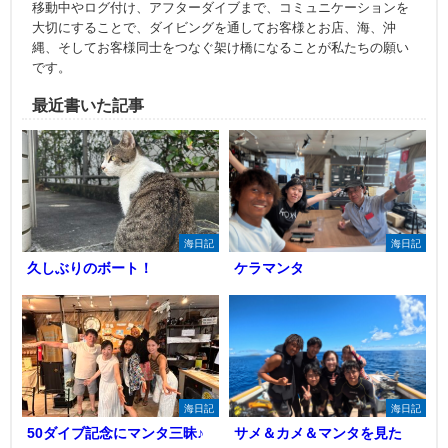
移動中やログ付け、アフターダイブまで、コミュニケーションを
大切にすることで、ダイビングを通してお客様とお店、海、沖
縄、そしてお客様同士をつなぐ架け橋になることが私たちの願い
です。
最近書いた記事
海日記
海日記
久しぶりのボート！
ケラマンタ
海日記
海日記
50ダイブ記念にマンタ三昧♪
サメ＆カメ＆マンタを見た