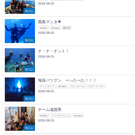
2026.08.02
海日記
黒島マンタ🌟
arkdive
okinawa
慶良間
2026.08.02
海日記
ナ・ナ・ナント！
2026.08.01
海日記
海況バツグン、べったべた！！！
アークダイブ
okinawa
ブルーホール
ブルーコーナー
2026.08.01
海日記
チーム滋賀県
arkdive
ファンダイビング
okinawa
2026.08.01
海日記