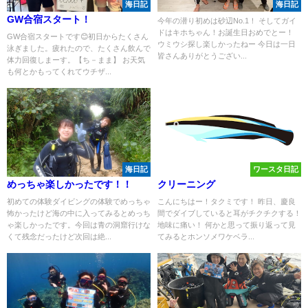
海日記
海日記
GW合宿スタート！
今年の潜り初めは砂辺No.1！ そしてガイ
ドはキホちゃん！お誕生日おめでとー！
GW合宿スタートです😊初日からたくさん
ウミウシ探し楽しかったねー 今日は一日
泳ぎました。疲れたので、たくさん飲んで
皆さんありがとうござい...
体力回復しまーす。【ち－まま】 お天気
も何とかもってくれてウチザ...
海日記
ワースタ日記
めっちゃ楽しかったです！！
クリーニング
初めての体験ダイビングの体験でめっちゃ
こんにちはー！タクミです！ 昨日、慶良
怖かったけど海の中に入ってみるとめっち
間でダイブしていると耳がチクチクする！
ゃ楽しかったです。今回は青の洞窟行けな
地味に痛い！ 何かと思って振り返って見
くて残念だったけど次回は絶...
てみるとホンソメワケベラ...