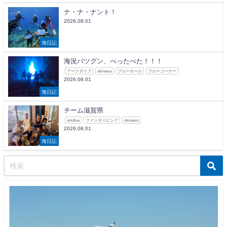
ナ・ナ・ナント！
2026.08.01
海日記
海況バツグン、べったべた！！！
アークダイブ
okinawa
ブルーホール
ブルーコーナー
2026.08.01
海日記
チーム滋賀県
arkdive
ファンダイビング
okinawa
2026.08.01
海日記