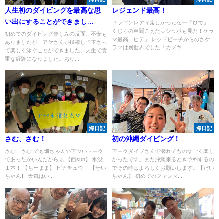
人生初のダイビングを最高な思
レジェンド最高！
い出にすることができまし
ドラゴンレディ楽しかったなー「ひで」
くじらの声聞こえた♡シッポも見た！ケラ
た！！
初めてのダイビング楽しみの反面、不安も
マ最高「ヒデ」 レッドビーチからのさケ
ありましたが、アヤさんが指導して下さっ
ラマは別世界でした「カズキ...
て楽しく泳ぐことができました。人生で貴
重な経験になりました。あり...
海日記
海日記
さむ、さむ！
初の沖縄ダイビング！
さむ、さむ でも畑ちゃんのアツいトーク
アークダイブさんで潜れてものすごく楽し
であったかいんだからぁ 【西sun】 水没
かったです。また沖縄来るとき予約するの
１本！ 【ちーまま】 ピカチュウ！ 【せい
でその時はよろしくお願いします。【だい
ちゃん】 天気はい...
ちゃん】 初めてのファンダ...