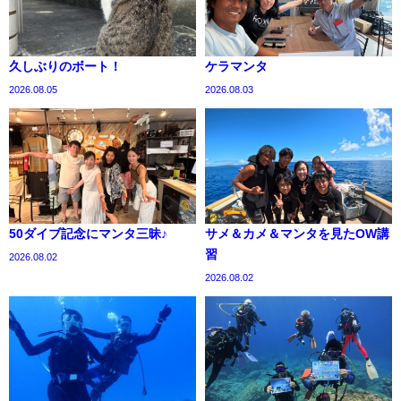
久しぶりのボート！
ケラマンタ
2026.08.05
2026.08.03
50ダイブ記念にマンタ三昧♪
サメ＆カメ＆マンタを見たOW講
習
2026.08.02
2026.08.02