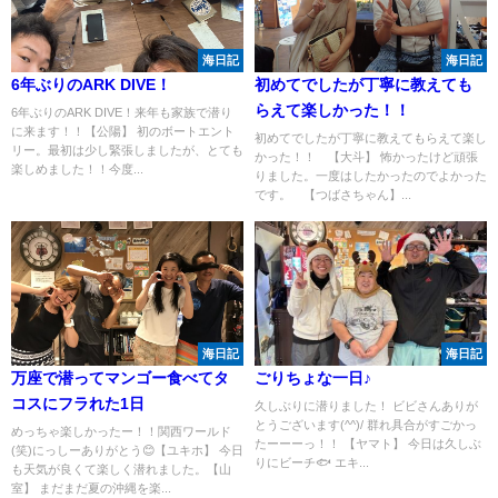
海日記
海日記
6年ぶりのARK DIVE！
初めてでしたが丁寧に教えても
らえて楽しかった！！
6年ぶりのARK DIVE！来年も家族で潜り
に来ます！！【公陽】 初のボートエント
初めてでしたが丁寧に教えてもらえて楽し
リー。最初は少し緊張しましたが、とても
かった！！ 【大斗】 怖かったけど頑張
楽しめました！！今度...
りました。一度はしたかったのでよかった
です。 【つばさちゃん】...
海日記
海日記
万座で潜ってマンゴー食べてタ
ごりちょな一日♪
コスにフラれた1日
久しぶりに潜りました！ ビビさんありが
とうございます(^^)/ 群れ具合がすごかっ
めっちゃ楽しかったー！！関西ワールド
たーーーっ！！ 【ヤマト】 今日は久しぶ
(笑)にっしーありがとう😊【ユキホ】 今日
りにビーチ🐟 エキ...
も天気が良くて楽しく潜れました。【山
室】 まだまだ夏の沖縄を楽...