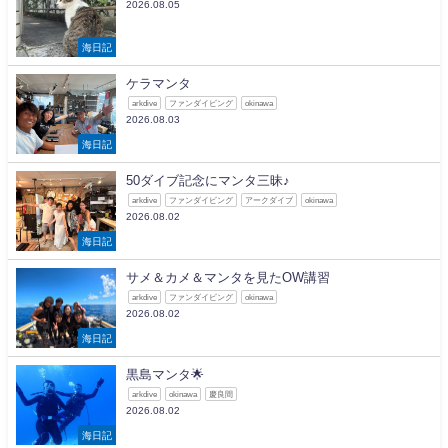
2026.08.05
海日記
ケラマンタ
arkdive
ファンダイビング
okinawa
2026.08.03
海日記
50ダイブ記念にマンタ三昧♪
arkdive
ファンダイビング
アークダイブ
okinawa
2026.08.02
海日記
サメ＆カメ＆マンタを見たOW講習
arkdive
ファンダイビング
okinawa
2026.08.02
海日記
黒島マンタ🌟
arkdive
okinawa
慶良間
2026.08.02
海日記