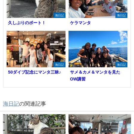
海日記
海日記
久しぶりのボート！
ケラマンタ
海日記
海日記
50ダイブ記念にマンタ三昧♪
サメ＆カメ＆マンタを見た
OW講習
海日記
の関連記事