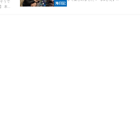
そうで
海日記
本...