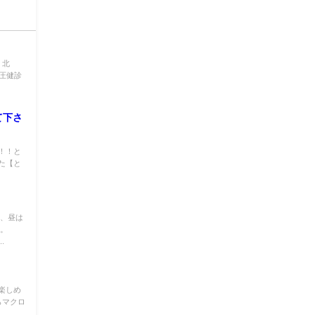
風向：北
気圧健診
て下さ
！！と
た【と
く、昼は
た。
.
も楽しめ
らマクロ