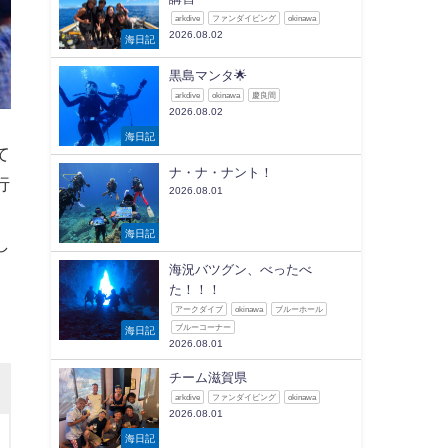
arkdive
ファンダイビング
okinawa
2026.08.02
海日記
黒島マンタ🌟
arkdive
okinawa
慶良間
2026.08.02
海日記
て
ナ・ナ・ナント！
行
2026.08.01
海日記
し
海況バツグン、べったべ
た！！！
アークダイブ
okinawa
ブルーホール
ブルーコーナー
海日記
2026.08.01
チーム滋賀県
arkdive
ファンダイビング
okinawa
2026.08.01
海日記