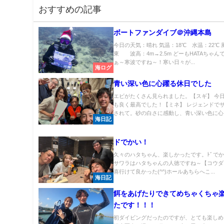
おすすめの記事
ボートファンダイブ＠沖縄本島
今日の天気：晴れ 気温：18℃ 水温：22℃ 
東 波高：4m→2.5m どーもHATAちゃん
ぁ～寒波ですね～！寒い日々が...
海ログ
青い深い色に心躍る休日でした
エビがたくさん見られました。【スギ】 今
も良く最高でした！【ミネ】 レジェンドで
されて。砂の白さに感動し、青い深い色に心..
海日記
ドでかい！
久々のハタちゃん、楽しかったです。ﾄﾞで
サワラはハタちゃんの人徳ですね～【コウダ
喜行けて良かった(^^)ホールあちらへこ...
海日記
餌をあげたりできてめちゃくちゃ
たです！！！
初ダイビングだったのですが、とても楽しめ