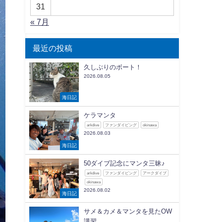
31
« 7月
最近の投稿
久しぶりのボート！
2026.08.05
海日記
ケラマンタ
arkdive
ファンダイビング
okinawa
2026.08.03
海日記
50ダイブ記念にマンタ三昧♪
arkdive
ファンダイビング
アークダイブ
okinawa
2026.08.02
海日記
サメ＆カメ＆マンタを見たOW
講習