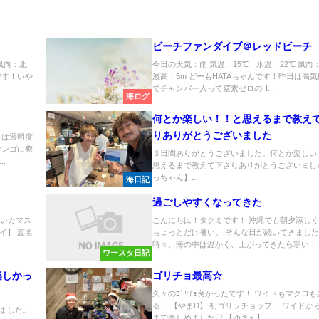
ビーチファンダイブ＠レッドビーチ
風向：北
今日の天気：雨 気温：15℃ 水温：22℃ 
です！いや
波高：5m どーもHATAちゃんです！昨日は高
でチャンバー入って窒素ゼロのH...
海ログ
何とか楽しい！！と思えるまで教え
りありがとうございました
日は透明度
サンゴに癒
３日間ありがとうございました。何とか楽しい
.
思えるまで教えて下さりありがとうございまし
っちゃん】...
海日記
過ごしやすくなってきた
かいカマス
こんにちは！タクミです！ 沖縄でも朝夕涼し
イ】 渡名
ちょっとだけ暑い。 そんな日が続いてきまし
時々、海の中は温かく、上がってきたら寒い！..
ワースタ日記
楽しかっ
ゴリチョ最高☆
久々のｺﾞﾘﾁｮ良かったです！ ワイドもマクロ
る！ 【やまD】 初ゴリラチョップ！ ワイドか
ました。
まで楽しめました♡ 【ゆきえ】...