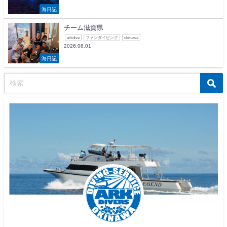
海日記
チーム滋賀県
arkdive
ファンダイビング
okinawa
2026.08.01
海日記