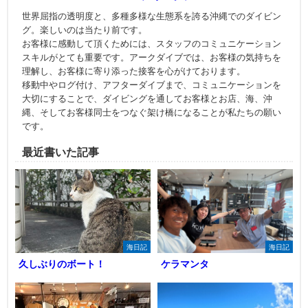
世界屈指の透明度と、多種多様な生態系を誇る沖縄でのダイビン
グ。楽しいのは当たり前です。
お客様に感動して頂くためには、スタッフのコミュニケーション
スキルがとても重要です。アークダイブでは、お客様の気持ちを
理解し、お客様に寄り添った接客を心がけております。
移動中やログ付け、アフターダイブまで、コミュニケーションを
大切にすることで、ダイビングを通してお客様とお店、海、沖
縄、そしてお客様同士をつなぐ架け橋になることが私たちの願い
です。
最近書いた記事
海日記
海日記
久しぶりのボート！
ケラマンタ