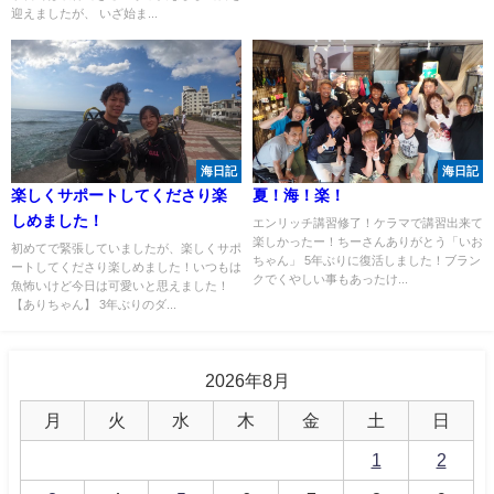
迎えましたが、 いざ始ま...
海日記
海日記
楽しくサポートしてくださり楽
夏！海！楽！
しめました！
エンリッチ講習修了！ケラマで講習出来て
楽しかったー！ちーさんありがとう「いお
初めてで緊張していましたが、楽しくサポ
ちゃん」 5年ぶりに復活しました！ブラン
ートしてくださり楽しめました！いつもは
クでくやしい事もあったけ...
魚怖いけど今日は可愛いと思えました！
【ありちゃん】 3年ぶりのダ...
2026年8月
月
火
水
木
金
土
日
1
2