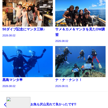
50ダイブ記念にマンタ三昧♪
サメ＆カメ＆マンタを見たOW講
習
2026.08.02
2026.08.02
黒島マンタ🌟
ナ・ナ・ナント！
2026.08.02
2026.08.01
お魚も沢山見れて良かったです!!