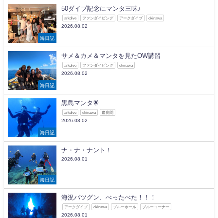
50ダイブ記念にマンタ三昧♪
arkdive
ファンダイビング
アークダイブ
okinawa
2026.08.02
海日記
サメ＆カメ＆マンタを見たOW講習
arkdive
ファンダイビング
okinawa
2026.08.02
海日記
黒島マンタ🌟
arkdive
okinawa
慶良間
2026.08.02
海日記
ナ・ナ・ナント！
2026.08.01
海日記
海況バツグン、べったべた！！！
アークダイブ
okinawa
ブルーホール
ブルーコーナー
2026.08.01