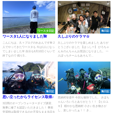
ワースタ日記
海日記
ワースタ1人になりました🌺
久しぶりのケラマ☆
こんにちは、久々ブログのれおんです🌺 2
久しぶりのケラマを楽しめました ありが
人でやってきたワースタも 今は1人になっ
とうございました 【はっしー】 ひろちゃ
てしまいました🌸 自分も6月10日ぐらいで
ん＆のんちゃんお世話になりました。 一
終了なので 残り3...
人ぼっちチームもあそんで...
海日記
海日記
思い立ったからライセンス取得♪
恩納村珍道中 今回も愉快でした。 きほち
ゃんいろいろとありがとう！！ 【ヒロユ
3日間のオープンウォーターダイブ講習、
キ】 穏やかな恩納村 小さい生き物さが
無事に修了＆認定いただきました！ 事前
し、楽しかったぁ！！ き...
学習時は取得できるのか不安なまま当日を