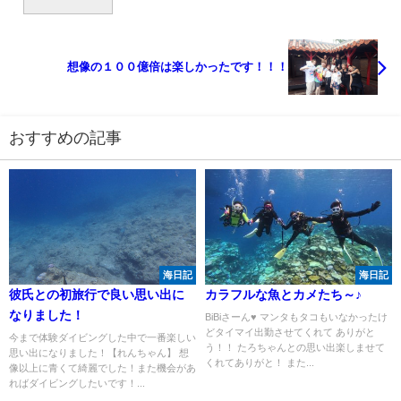
想像の１００億倍は楽しかったです！！！
おすすめの記事
海日記
海日記
彼氏との初旅行で良い思い出に
カラフルな魚とカメたち～♪
なりました！
BiBiさーん♥ マンタもタコもいなかったけ
どタイマイ出勤させてくれて ありがと
今まで体験ダイビングした中で一番楽しい
う！！ たろちゃんとの思い出楽しませて
思い出になりました！【れんちゃん】 想
くれてありがと！ また...
像以上に青くて綺麗でした！また機会があ
ればダイビングしたいです！...