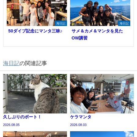
海日記
海日記
50ダイブ記念にマンタ三昧♪
サメ＆カメ＆マンタを見た
OW講習
海日記
の関連記事
久しぶりのボート！
ケラマンタ
2026.08.05
2026.08.03