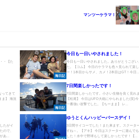
マンツーケラマ！
今日も一日いやされました！
・・【た
今日も一日いやされました。ありがとうござい
た。【コム】 今日のケラマも色々見られて楽
ー！1本目からサメ、カメ！2本目はGT！今日..
海日記
7日間楽しかったです！
なってきて
7日間楽しかったです。小さい生物を良く見れ
まま】 海況
【松尾】 今日はUFO大砲にやられました(笑)
一番強い攻撃でした。【ちーまま】 レ...
海日記
ゆうとくんハッピーバースデイ！
したがイ
3日間サイコーでした！また来ます。スクータ
たので、
すね～。【アキ】 今日はスクーターに遊んで
あ...
した！水中で野球もして楽しかったです！【...