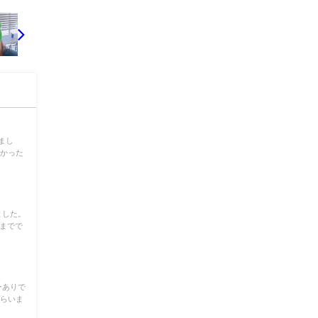
まし
しかった
.
ました。
今までで
ーありで
もらいま