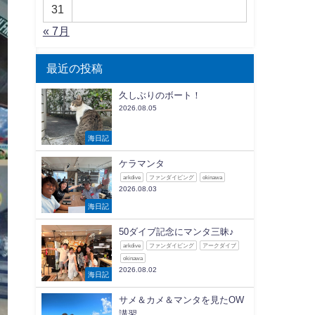
31
« 7月
最近の投稿
久しぶりのボート！
2026.08.05
海日記
ケラマンタ
arkdive
ファンダイビング
okinawa
2026.08.03
海日記
50ダイブ記念にマンタ三昧♪
arkdive
ファンダイビング
アークダイブ
okinawa
2026.08.02
海日記
サメ＆カメ＆マンタを見たOW
講習