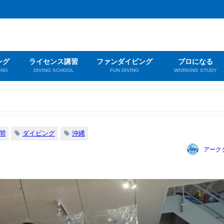
ング
ライセンス講習
ファンダイビング
プロになる
ING
DIVING SCHOOL
FUN DIVING
WORKING STUDY
間
ダイビング
沖縄
アーク