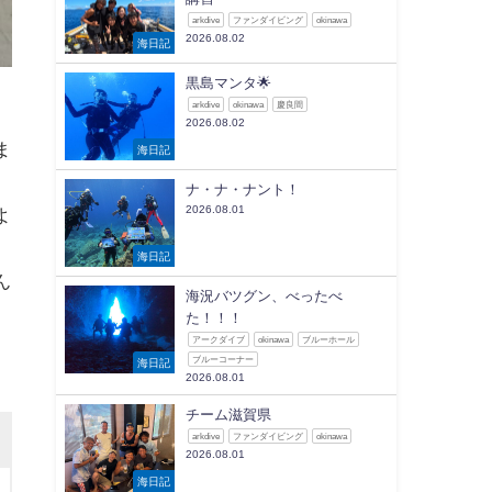
arkdive
ファンダイビング
okinawa
2026.08.02
海日記
黒島マンタ🌟
arkdive
okinawa
慶良間
2026.08.02
ま
海日記
ナ・ナ・ナント！
2026.08.01
よ
海日記
ん
海況バツグン、べったべ
た！！！
アークダイブ
okinawa
ブルーホール
ブルーコーナー
海日記
2026.08.01
チーム滋賀県
arkdive
ファンダイビング
okinawa
2026.08.01
海日記