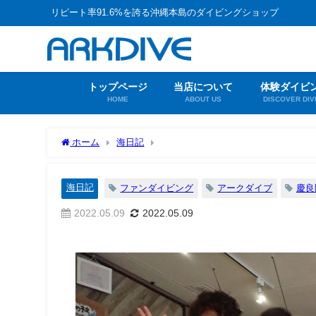
リピート率91.6%を誇る沖縄本島のダイビングショップ
トップページ
当店について
体験ダイビ
HOME
ABOUT US
DISCOVER DIV
ホーム
海日記
海日記
ファンダイビング
アークダイブ
慶良
2022.05.09
2022.05.09