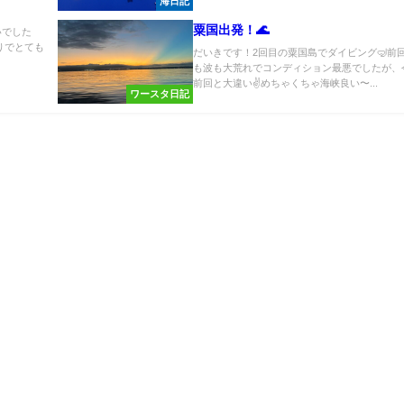
海日記
粟国出発！🌊
いでした
りでとても
だいきです！2回目の粟国島でダイビング🤿前
も波も大荒れでコンディション最悪でしたが、
前回と大違い✌️めちゃくちゃ海峡良い〜...
ワースタ日記