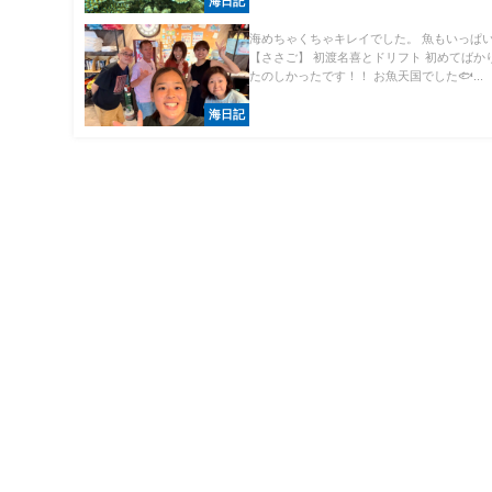
海日記
海めちゃくちゃキレイでした。 魚もいっぱ
【ささご】 初渡名喜とドリフト 初めてばか
たのしかったです！！ お魚天国でした🐟...
海日記