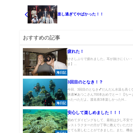
楽し過ぎてやばかった！！
おすすめの記事
疲れた！
ひさしぶりで疲れました。耳が抜けにくい・
ま】...
海日記
3回目のとなき！？
今回、3回目のとなき💕だんだん水温も高く
快適💓あつこさん700本おめでとー！【ちー
べたべただよ。渡名喜3本楽しかったH...
海日記
安心して楽しめました！！！
初めてダイビングをして、最初は少し不安で
ンストラクターの方が丁寧に教えていただけ
とても楽しむことができました。また、機会が