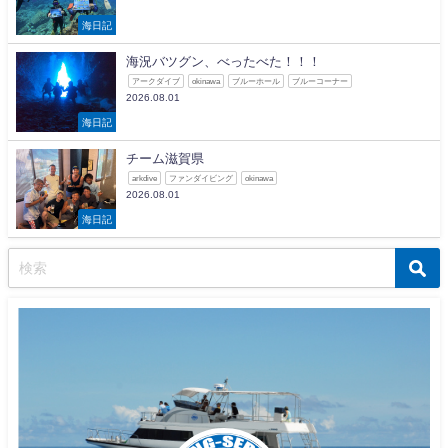
海日記
海況バツグン、べったべた！！！
アークダイブ
okinawa
ブルーホール
ブルーコーナー
2026.08.01
海日記
チーム滋賀県
arkdive
ファンダイビング
okinawa
2026.08.01
海日記