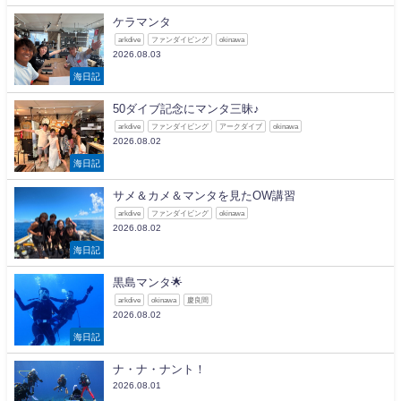
ケラマンタ
arkdive
ファンダイビング
okinawa
2026.08.03
海日記
50ダイブ記念にマンタ三昧♪
arkdive
ファンダイビング
アークダイブ
okinawa
2026.08.02
海日記
サメ＆カメ＆マンタを見たOW講習
arkdive
ファンダイビング
okinawa
2026.08.02
海日記
黒島マンタ🌟
arkdive
okinawa
慶良間
2026.08.02
海日記
ナ・ナ・ナント！
2026.08.01