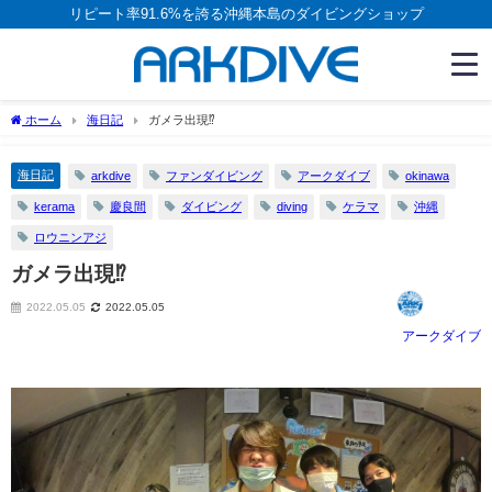
リピート率91.6%を誇る沖縄本島のダイビングショップ
ホーム
海日記
ガメラ出現⁉
海日記
arkdive
ファンダイビング
アークダイブ
okinawa
kerama
慶良間
ダイビング
diving
ケラマ
沖縄
ロウニンアジ
ガメラ出現⁉
2022.05.05
2022.05.05
アークダイブ