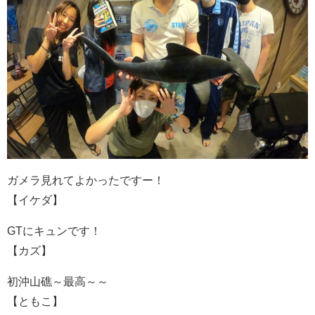
ガメラ見れてよかったですー！
【イケダ】
GTにキュンです！
【カズ】
初沖山礁～最高～～
【ともこ】