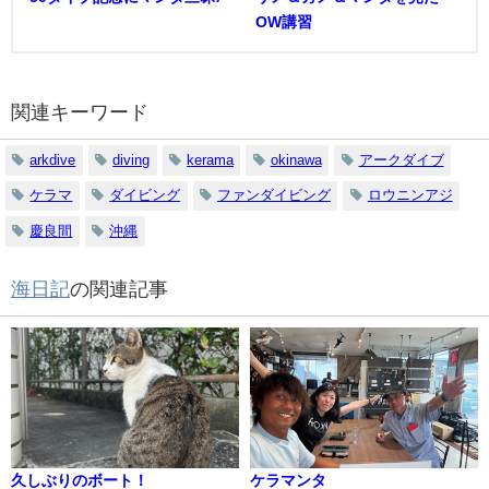
OW講習
関連キーワード
arkdive
diving
kerama
okinawa
アークダイブ
ケラマ
ダイビング
ファンダイビング
ロウニンアジ
慶良間
沖縄
海日記
の関連記事
久しぶりのボート！
ケラマンタ