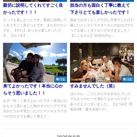
親切に説明してくれてすごく良
担当の方も面白く丁寧に教えて
かったです！！！
下さりとても楽しかったです！
とっても楽しかったです。親切に説明して
初めてのダイビングで少し不安でしたけど
くれてすごく良かったです。またやりたい
優しいインストラクターさんのおかげでと
です。【やた】 めっちゃ楽しかったで
っても楽しくダイビングができました！
す。【ユヅキ】...
【にこちゃん】 担当の方も...
海日記
海日記
来てよかったです！本当に心か
すみませんでした（笑）
らそう思いました！！
はたさん、こうじさんすみませんでした。
でも久々のビーチ潜れてよかったです！
まず一言！！来てよかったです！本当に心
ありがとうございました。 【なつみ】 到
からそう思いました初のダイビングででき
着日3本、最大水深ン十...
るかどうか不安だったけどインストラクタ
ーの方がとても優しく教えて...