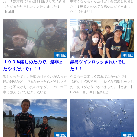
た！！数年前に1回だけ利用させて頂きま
中怖くなっちゃったけど十分に楽しめまし
したがまた利用したいと思いました！
た！！家族との大切な思い出ができまし
【saki】...
た！【カオリ】...
海日記
海日記
１００％楽しめたので、是非ま
黒島ツインロックきれいでし
たやりたいです！！
た！！
楽しかったです。呼吸の仕方や水が入った
今日も一日楽しく潜れてよかったです。
時の対処など、できなかったらどうしょう
【石丸】 GW初日、キレイな海楽しめまし
という不安があったのですが、一つ一つ丁
た。ありがとうございました。【さよこ】
寧に教えていただき、浅いと...
GW４日目。今日も楽しか...
海日記
海日記