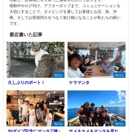
移動中やログ付け、アフターダイブまで、コミュニケーションを
大切にすることで、ダイビングを通してお客様とお店、海、沖
縄、そしてお客様同士をつなぐ架け橋になることが私たちの願い
です。
最近書いた記事
海日記
海日記
久しぶりのボート！
ケラマンタ
海日記
海日記
50ダイブ記念にマンタ三昧♪
サメ＆カメ＆マンタを見た