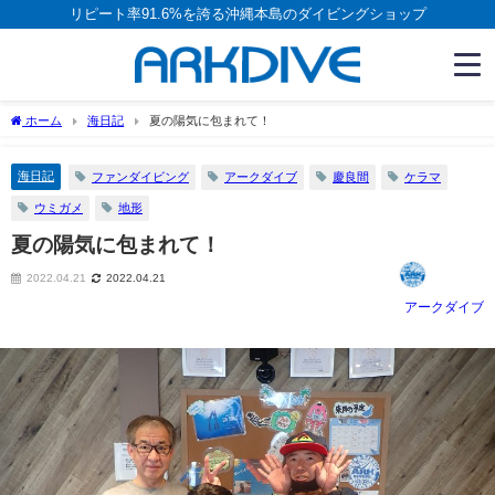
リピート率91.6%を誇る沖縄本島のダイビングショップ
ホーム
海日記
夏の陽気に包まれて！
海日記
ファンダイビング
アークダイブ
慶良間
ケラマ
ウミガメ
地形
夏の陽気に包まれて！
2022.04.21
2022.04.21
アークダイブ