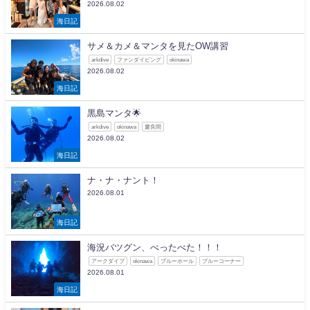
2026.08.02
海日記
サメ＆カメ＆マンタを見たOW講習
arkdive
ファンダイビング
okinawa
2026.08.02
海日記
黒島マンタ🌟
arkdive
okinawa
慶良間
2026.08.02
海日記
ナ・ナ・ナント！
2026.08.01
海日記
海況バツグン、べったべた！！！
アークダイブ
okinawa
ブルーホール
ブルーコーナー
2026.08.01
海日記