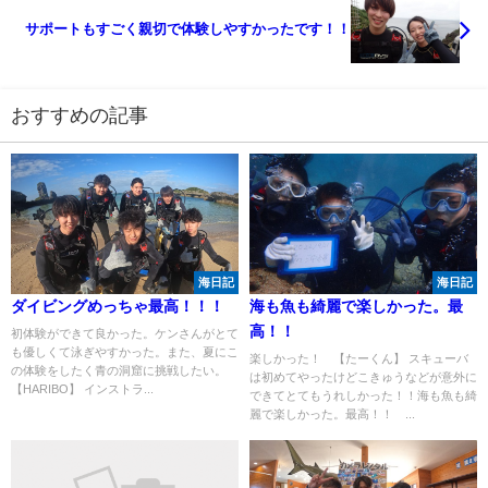
サポートもすごく親切で体験しやすかったです！！
おすすめの記事
海日記
海日記
ダイビングめっちゃ最高！！！
海も魚も綺麗で楽しかった。最
高！！
初体験ができて良かった。ケンさんがとて
も優しくて泳ぎやすかった。また、夏にこ
楽しかった！ 【たーくん】 スキューバ
の体験をしたく青の洞窟に挑戦したい。
は初めてやったけどこきゅうなどが意外に
【HARIBO】 インストラ...
できてとてもうれしかった！！海も魚も綺
麗で楽しかった。最高！！ ...