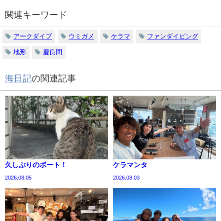
関連キーワード
アークダイブ
ウミガメ
ケラマ
ファンダイビング
地形
慶良間
海日記
の関連記事
久しぶりのボート！
ケラマンタ
2026.08.05
2026.08.03