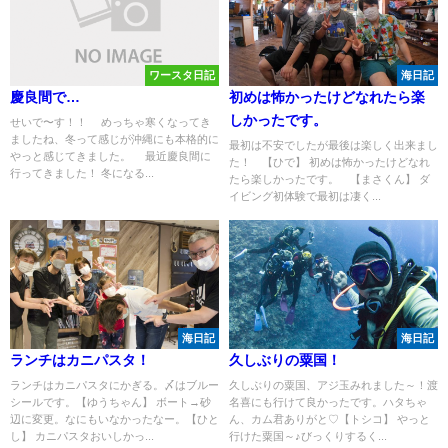
ワースタ日記
海日記
慶良間で…
初めは怖かったけどなれたら楽
しかったです。
せいで〜す！！ めっちゃ寒くなってき
ましたね、冬って感じが沖縄にも本格的に
最初は不安でしたが最後は楽しく出来まし
やっと感じてきました。 最近慶良間に
た！ 【ひで】 初めは怖かったけどなれ
行ってきました！ 冬になる...
たら楽しかったです。 【まさくん】 ダ
イビング初体験で最初は凄く...
海日記
海日記
ランチはカニパスタ！
久しぶりの粟国！
ランチはカニパスタにかぎる。〆はブルー
久しぶりの粟国、アジ玉みれました～！渡
シールです。【ゆうちゃん】 ボート→砂
名喜にも行けて良かったです。ハタちゃ
辺に変更。なにもいなかったなー。【ひと
ん、カム君ありがと♡【トシコ】 やっと
し】 カニパスタおいしかっ...
行けた粟国～♪びっくりするく...