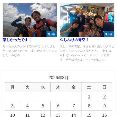
海日記
海日記
楽しかったです！
久しぶりの青空！
ちーちゃんのおかげでOWDゲットしまし
久しぶりの青空。海況も良く楽しいダイビ
た！楽しかったです！ありがとうございま
ング。キホちゃんありがとう。【ヒロユ
した「みなみ」...
キ】 なっちゃ～～ん、メッセージ有難
う！来年は行きま～す。一緒にバ...
2026年8月
月
火
水
木
金
土
日
1
2
3
4
5
6
7
8
9
10
11
12
13
14
15
16