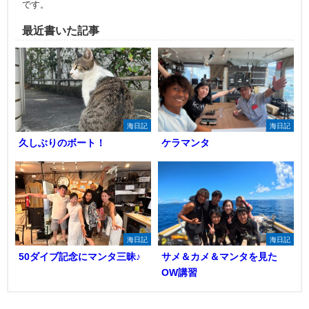
です。
最近書いた記事
海日記
海日記
久しぶりのボート！
ケラマンタ
海日記
海日記
50ダイブ記念にマンタ三昧♪
サメ＆カメ＆マンタを見た
OW講習