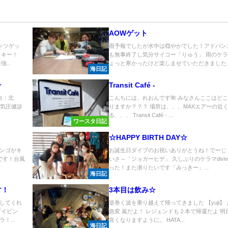
AOWゲット
ャツゲッ
雨予報でしたが水中は穏やかでした！アドバン
ッキー！
も無事終了し気分サイコー「りゅう」 雨のケ
...
ょっと寒かったけど楽しませていただきました..
海日記
チ
Transit Café -
 風向：北
こんちには、れおんです🌺 みなさんここはど
高気圧健診
りますか？？？ 場所は、、、MAXエアーの近
る、、、 Transit Café - ...
ワースタ日記
☆HAPPY BIRTH DAY☆
ンゴがキ
お誕生日ダイブのお祝いありがとうね！でーじ
です！台風
いさ～「ジョガーヒデ」 久しぶりのケラマdivi
.
った！また潜りたいです「みっきー」...
海日記
す！
3本目は飲み☆
してくれ
逆巻く波を乗り越えて帰ってきました 【yuji】
ダイビン
急変 嵐だよ！ レジェンドも２本で帰還だよ 明
！...
良くなりますように。 HATA...
海日記