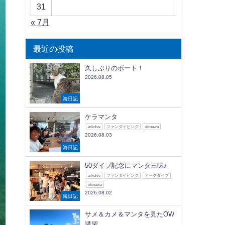
31
« 7月
最近の投稿
久しぶりのボート！
2026.08.05
海日記
ケラマンタ
arkdive
ファンダイビング
okinawa
2026.08.03
海日記
50ダイブ記念にマンタ三昧♪
arkdive
ファンダイビング
アークダイブ
okinawa
2026.08.02
海日記
サメ＆カメ＆マンタを見たOW
講習