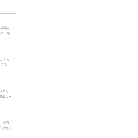
ス講習
ラマ、ち
.
こか分か
くにあ
うれし
ng楽しか
 お天気
日は海況