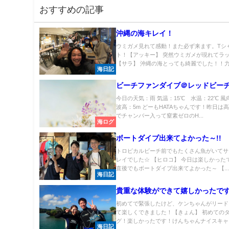
おすすめの記事
沖縄の海キレイ！
ウミガメ見れて感動！また必ず来ます。Tシ
ト！【アッキー】 突然ウミガメが現れてラ
【サラ】 沖縄の海とっても綺麗でした！！力強
海日記
ビーチファンダイブ＠レッドビー
今日の天気：雨 気温：15℃ 水温：22℃
波高：5m どーもHATAちゃんです！昨日は
でチャンバー入って窒素ゼロのH...
海ログ
ボートダイブ出来てよかった～!!
トロピカルビーチ前でもたくさん魚がいてサ
レイでした☆ 【ヒロコ】 今日は楽しかった
直後でもボートダイブ出来てよかった～ 【..
海日記
貴重な体験ができて嬉しかったで
初めてで緊張したけど、ケンちゃんがリード
て楽しくできました！【きょん】 初めての
グ！楽しかったです！けんちゃんナイスキャラ
海日記