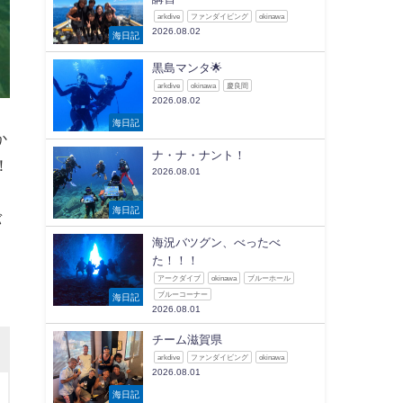
arkdive
ファンダイビング
okinawa
2026.08.02
海日記
黒島マンタ🌟
arkdive
okinawa
慶良間
2026.08.02
海日記
か
ナ・ナ・ナント！
！
2026.08.01
海日記
バ
海況バツグン、べったべ
た！！！
アークダイブ
okinawa
ブルーホール
ブルーコーナー
海日記
2026.08.01
チーム滋賀県
arkdive
ファンダイビング
okinawa
2026.08.01
海日記