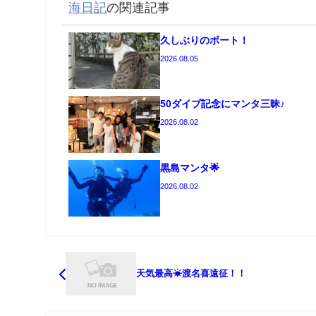
海日記
の関連記事
久しぶりのボート！
2026.08.05
50ダイブ記念にマンタ三昧♪
2026.08.02
黒島マンタ🌟
2026.08.02
天気最高☀渡名喜遠征！！