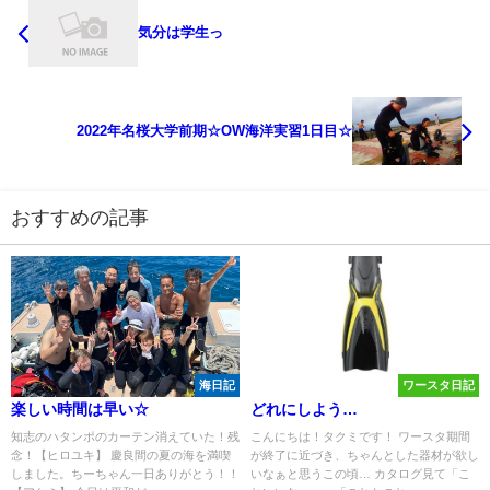
気分は学生っ
2022年名桜大学前期☆OW海洋実習1日目☆
おすすめの記事
海日記
ワースタ日記
楽しい時間は早い☆
どれにしよう…
知志のハタンポのカーテン消えていた！残
こんにちは！タクミです！ ワースタ期間
念！【ヒロユキ】 慶良間の夏の海を満喫
が終了に近づき、ちゃんとした器材が欲し
しました。ちーちゃん一日ありがとう！！
いなぁと思うこの頃… カタログ見て「こ