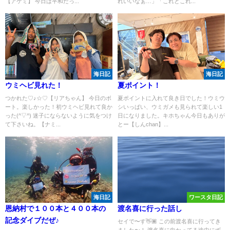
【アケミ】 今日は平和だっ...
れいいなぁ…」「これとこれ...
海日記
海日記
ウミヘビ見れた！
夏ポイント！
つかれた♡♪☆♡【リアちゃん】 今日のボ
夏ポイントに入れて良き日でした！ウミウ
ート。楽しかった！初ウミヘビ見れて良か
シいっぱい、ウミガメも見られて楽しい1
った(^▽^) 迷子にならないように気をつけ
日になりました。キホちゃん今日もありが
て下さいね。【ナミ...
とー【しんchan】...
海日記
ワースタ日記
恩納村で１００本と４００本の
渡名喜に行った話し
記念ダイブだぜ♪
セイで〜す👋🏾 この前渡名喜に行ってき