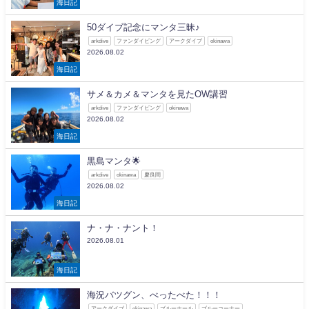
海日記
50ダイブ記念にマンタ三昧♪
arkdive
ファンダイビング
アークダイブ
okinawa
2026.08.02
海日記
サメ＆カメ＆マンタを見たOW講習
arkdive
ファンダイビング
okinawa
2026.08.02
海日記
黒島マンタ🌟
arkdive
okinawa
慶良間
2026.08.02
海日記
ナ・ナ・ナント！
2026.08.01
海日記
海況バツグン、べったべた！！！
アークダイブ
okinawa
ブルーホール
ブルーコーナー