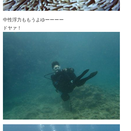
中性浮力ももうよゆーーーー
ドヤァ！