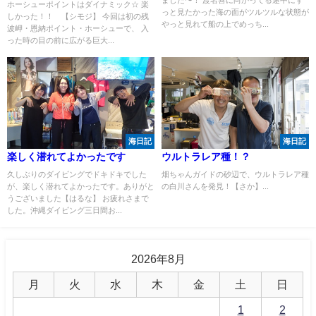
ました〜！ 渡名喜に向かってる途中にず
ホーシューポイントはダイナミック☆ 楽
っと見たかった海の面がツルツルな状態が
しかった！！ 【シモジ】 今回は初の残
やっと見れて船の上でめっち...
波岬・恩納ポイント・ホーシューで、 入
った時の目の前に広がる巨大...
海日記
海日記
楽しく潜れてよかったです
ウルトラレア種！？
久しぶりのダイビングでドキドキでした
畑ちゃんガイドの砂辺で、ウルトラレア種
が、楽しく潜れてよかったです。ありがと
の白川さんを発見！【さか】...
うございました【はるな】 お疲れさまで
した。沖縄ダイビング三日間お...
2026年8月
月
火
水
木
金
土
日
1
2