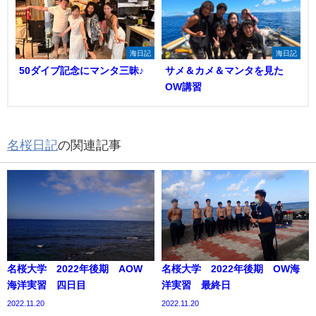
海日記
海日記
50ダイブ記念にマンタ三昧♪
サメ＆カメ＆マンタを見た
OW講習
名桜日記
の関連記事
名桜大学 2022年後期 AOW
名桜大学 2022年後期 OW海
海洋実習 四日目
洋実習 最終日
2022.11.20
2022.11.20