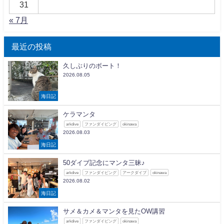
31
« 7月
最近の投稿
久しぶりのボート！
2026.08.05
海日記
ケラマンタ
arkdive
ファンダイビング
okinawa
2026.08.03
海日記
50ダイブ記念にマンタ三昧♪
arkdive
ファンダイビング
アークダイブ
okinawa
2026.08.02
海日記
サメ＆カメ＆マンタを見たOW講習
arkdive
ファンダイビング
okinawa