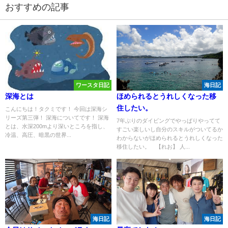
おすすめの記事
ワースタ日記
海日記
深海とは
ほめられるとうれしくなった移
住したい。
こんにちは！タクミです！ 今回は深海シ
リーズ第三弾！ 深海についてです！ 深海
7年ぶりのダイビングでやっぱりやってて
とは、水深200mより深いところを指し、
すごい楽しいし自分のスキルがついてるか
冷温、高圧、暗黒の世界...
わからないがほめられるとうれしくなった
移住したい。 【れお】 人...
海日記
海日記