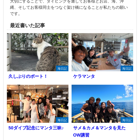
大切にすることで、ダイビングを通してお客様とお店、海、沖
縄、そしてお客様同士をつなぐ架け橋になることが私たちの願い
です。
最近書いた記事
海日記
海日記
久しぶりのボート！
ケラマンタ
海日記
海日記
50ダイブ記念にマンタ三昧♪
サメ＆カメ＆マンタを見た
OW講習