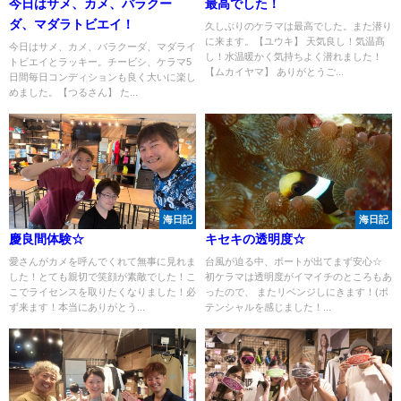
今日はサメ、カメ、バラクー
最高でした！
ダ、マダラトビエイ！
久しぶりのケラマは最高でした。また潜り
に来ます。【ユウキ】 天気良し！気温髙
今日はサメ、カメ、バラクーダ、マダライ
し！水温暖かく気持ちよく潜れました！
トビエイとラッキー。チービシ、ケラマ5
【ムカイヤマ】 ありがとうご...
日間毎日コンディションも良く大いに楽し
めました。【つるさん】 た...
海日記
海日記
慶良間体験☆
キセキの透明度☆
愛さんがカメを呼んでくれて無事に見れま
台風が迫る中、ボートが出てまず安心☆
した！とても親切で笑顔が素敵でした！こ
初ケラマは透明度がイマイチのところもあ
こでライセンスを取りたくなりました！必
ったので、 またリベンジしにきます！(ポ
ず来ます！本当にありがとう...
テンシャルを感じました！...