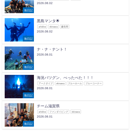
2026.08.02
海日記
黒島マンタ🌟
arkdive
okinawa
慶良間
2026.08.02
海日記
ナ・ナ・ナント！
2026.08.01
海日記
海況バツグン、べったべた！！！
アークダイブ
okinawa
ブルーホール
ブルーコーナー
2026.08.01
海日記
チーム滋賀県
arkdive
ファンダイビング
okinawa
2026.08.01
海日記