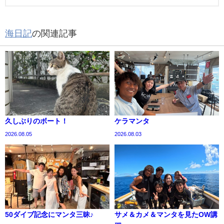
海日記
の関連記事
久しぶりのボート！
ケラマンタ
2026.08.05
2026.08.03
50ダイブ記念にマンタ三昧♪
サメ＆カメ＆マンタを見たOW講