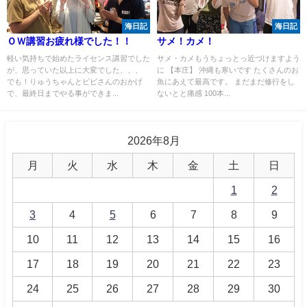
海日記
海日記
ＯＷ講習お疲れ様でした！！
サメ！カメ！
軽い気持ちで始めたライセンス講習でした
サメ・カメもうちょっとっ近づけますよう
が、思っていた以上に大変でした、、、
に 【本庄】 沖縄も寒いです たくさんのお
でも！りゅうちゃんとビビさんのおかげ
魚にあえて最高です。 まだまだ修行をし
で、最終日までやる事ができま...
ないとと痛感 100本...
2026年8月
月
火
水
木
金
土
日
1
2
3
4
5
6
7
8
9
10
11
12
13
14
15
16
17
18
19
20
21
22
23
24
25
26
27
28
29
30