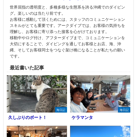
世界屈指の透明度と、多種多様な生態系を誇る沖縄でのダイビン
グ。楽しいのは当たり前です。
お客様に感動して頂くためには、スタッフのコミュニケーション
スキルがとても重要です。アークダイブでは、お客様の気持ちを
理解し、お客様に寄り添った接客を心がけております。
移動中やログ付け、アフターダイブまで、コミュニケーションを
大切にすることで、ダイビングを通してお客様とお店、海、沖
縄、そしてお客様同士をつなぐ架け橋になることが私たちの願い
です。
最近書いた記事
海日記
海日記
久しぶりのボート！
ケラマンタ