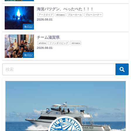
海況バツグン、べったべた！！！
アークダイブ
okinawa
ブルーホール
ブルーコーナー
2026.08.01
海日記
チーム滋賀県
arkdive
ファンダイビング
okinawa
2026.08.01
海日記