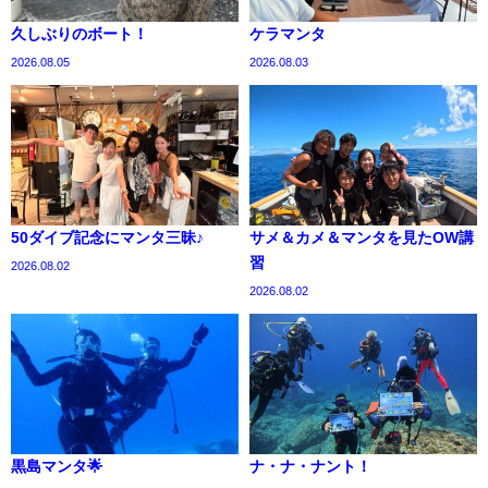
久しぶりのボート！
ケラマンタ
2026.08.05
2026.08.03
50ダイブ記念にマンタ三昧♪
サメ＆カメ＆マンタを見たOW講
習
2026.08.02
2026.08.02
黒島マンタ🌟
ナ・ナ・ナント！