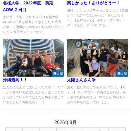
名桜大学 2022年度 前期
楽しかった！ありがとうー！
AOW ２日目
最終日、リラックス＆ちょこっとだけ自信
がついた(^▽^)楽しかった！ありがとう
まいどー！ちーです！ 今日は名桜大学
ー！【ヒロちゃん】 今年オープンウォー
AOWの2日目を講習してきました！ 先週
ターに続き、アドバンスを...
と違って雨風なくめちゃくちゃ良い天気で
した☆ 今日のメニューはデ...
海日記
海日記
沖縄最高！！
太陽さんさん🌞
ほんまにほんまに楽しかったです！！サニ
夏の日差しでとってもきれいでした 【り
ーが手を引いて確認しながら、楽しませな
ょう】 ケラマブルーの海信じられない美
がら潜っていくのでだんだん怖さが減って
しさで気持ちの良い３本でした 輝穂ちゃ
いきました！沖縄最高！！【...
ん私の事忘れないでね 【ヒ...
2026年8月