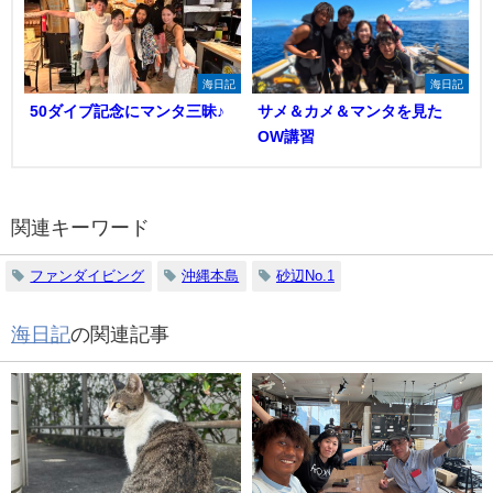
海日記
海日記
50ダイブ記念にマンタ三昧♪
サメ＆カメ＆マンタを見た
OW講習
関連キーワード
ファンダイビング
沖縄本島
砂辺No.1
海日記
の関連記事