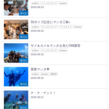
arkdive
ファンダイビング
okinawa
2026.08.03
海日記
50ダイブ記念にマンタ三昧♪
arkdive
ファンダイビング
アークダイブ
okinawa
2026.08.02
海日記
サメ＆カメ＆マンタを見たOW講習
arkdive
ファンダイビング
okinawa
2026.08.02
海日記
黒島マンタ🌟
arkdive
okinawa
慶良間
2026.08.02
海日記
ナ・ナ・ナント！
2026.08.01
海日記