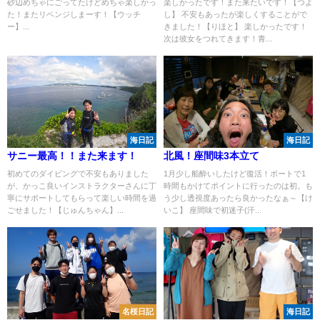
砂辺めちゃにごってたけどめちゃ楽しかっ
楽しかったです！また来たいです！【つよ
た！またリベンジしまーす！【ウッチ
し】 不安もあったが楽しくすることがで
ー】...
きました！【りほと】 楽しかったです！
次は彼女をつれてきます！青...
海日記
海日記
サニー最高！！また来ます！
北風！座間味3本立て
初めてのダイビングで不安もありました
1月少し船酔いしたけど復活！ボートで1
が、かっこ良いインストラクターさんに丁
時間もかけてポイントに行ったのは初。も
寧にサポートしてもらって楽しい時間を過
う少し透視度あったら良かったなぁ～【け
ごせました！【じゅんちゃん】...
いこ】 座間味で初迷子(汗...
名桜日記
海日記