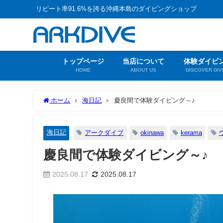
リピート率91.6%を誇る沖縄本島のダイビングショップ
トップページ
当店について
体験ダイビ
HOME
ABOUT US
DISCOVER DIV
ホーム
海日記
慶良間で体験ダイビング～♪
海日記
アークダイブ
okinawa
kerama
慶良間で体験ダイビング～♪
2025.08.17
2025.08.17