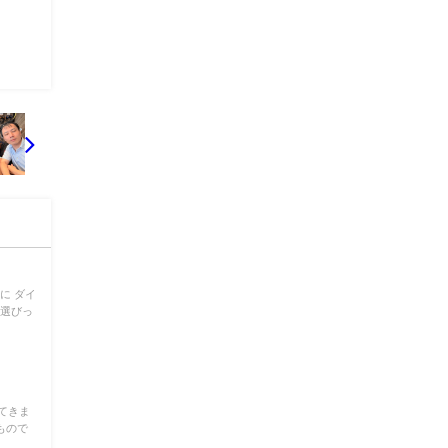
に ダイ
材選びっ
てきま
もので