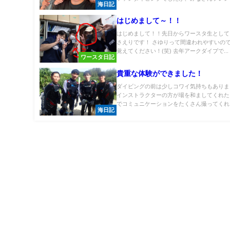
海日記
はじめまして～！！
はじめまして！！先日からワースタ生として
さえりです！ さゆりって間違われやすいの
覚えてください！(笑) 去年アークダイブで...
ワースタ日記
貴重な体験ができました！
ダイビングの前は少しコワイ気持ちもありま
インストラクターの方が場を和ましてくれた
でコミュニケーションをたくさん撮ってくれた
海日記