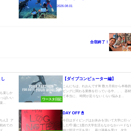
2026.08.01
合宿終了！
まし
【ダイブコンピューター編】
こんにちは、れおんです🌺 数カ月前から本格的
ビングに関わる業務を行っている中、、、 器
も楽しか
て本当に、 時間が足りないくらい悩みま...
いっぱいい
ワースタ日記
..
DAY OFF📓
ちん】 ア
今日はダイビングはお休みを頂いて大学に行っ
初めての
した🫡 週に1度の大学生活もなかなかハードな
..
朝は部活で汗を流し、昼は講義を受け、夕方...