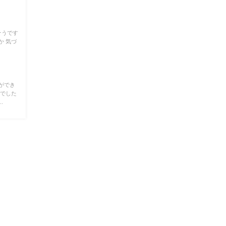
そうです
か 気づ
ができ
グでした
.