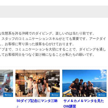
な生態系を誇る沖縄でのダイビング。楽しいのは当たり前です。
、スタッフのコミュニケーションスキルがとても重要です。アークダイ
し、お客様に寄り添った接客を心がけております。
イブまで、コミュニケーションを大切にすることで、ダイビングを通し
してお客様同士をつなぐ架け橋になることが私たちの願いです。
海日記
海日記
海日記
50ダイブ記念にマンタ三昧
サメ＆カメ＆マンタを見た
♪
OW講習