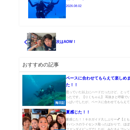
2026.08.02
次はAOW！
おすすめの記事
ペースに合わせてもらえて楽しめ
た！！
思っていた以上にハードだったけど、とって
ったです。【りくちゃん】 耳抜きと呼吸で
っぱいでしたが、ペースに合わせてもらえて楽.
海日記
夏感じた！！
夏感じた！！キホガイド久しぶりー💕【とも
ドバンスのライセンス取ったばかりで、ほぼ
ファンダイビングでしたが、みなさんフレンド.