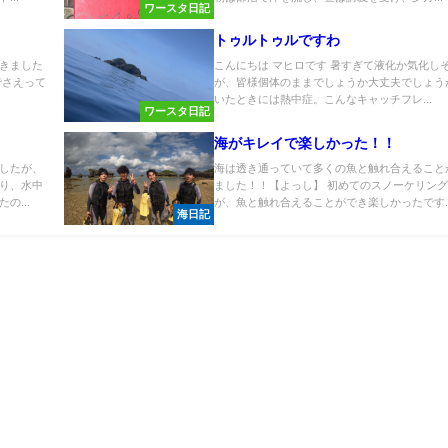
ワースタ日記
トゥルトゥルですわ
きました
こんにちは マヒロです 暑すぎて液化か気化し
でさえって
が、皆様個体のままでしょうか大丈夫でしょう
いたときには熱中症。こんなキャッチフレ...
ワースタ日記
海がキレイで楽しかった！！
したが、
海は透き通っていて多くの魚と触れ合えること
り、水中
ました！！【よっし】 初めてのスノーケリン
の...
が、魚と触れ合えることができ楽しかったです..
海日記