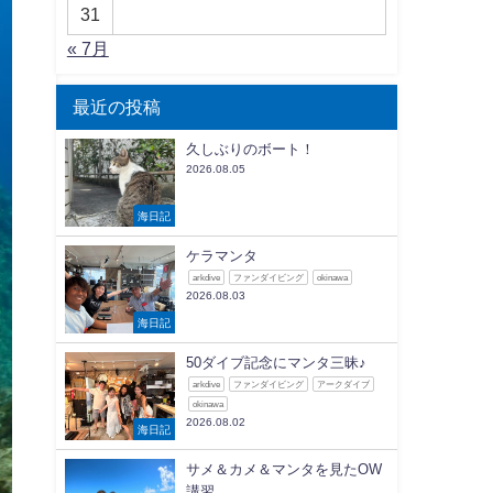
31
« 7月
最近の投稿
久しぶりのボート！
2026.08.05
海日記
ケラマンタ
arkdive
ファンダイビング
okinawa
2026.08.03
海日記
50ダイブ記念にマンタ三昧♪
arkdive
ファンダイビング
アークダイブ
okinawa
2026.08.02
海日記
サメ＆カメ＆マンタを見たOW
講習