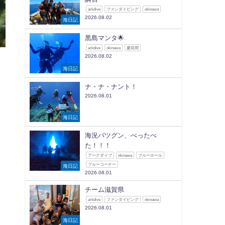
arkdive
ファンダイビング
okinawa
2026.08.02
海日記
黒島マンタ🌟
arkdive
okinawa
慶良間
2026.08.02
海日記
ナ・ナ・ナント！
2026.08.01
海日記
海況バツグン、べったべ
た！！！
アークダイブ
okinawa
ブルーホール
ブルーコーナー
海日記
2026.08.01
チーム滋賀県
arkdive
ファンダイビング
okinawa
2026.08.01
海日記