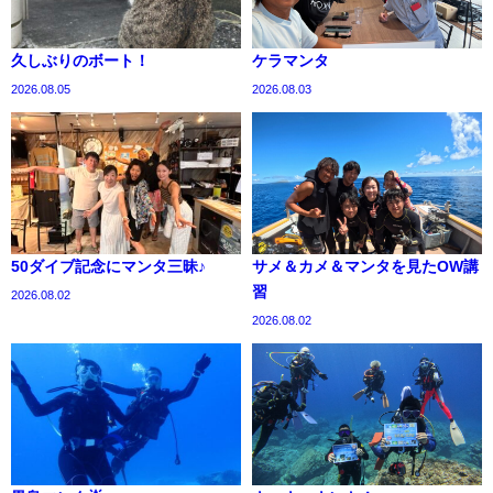
久しぶりのボート！
ケラマンタ
2026.08.05
2026.08.03
50ダイブ記念にマンタ三昧♪
サメ＆カメ＆マンタを見たOW講
習
2026.08.02
2026.08.02