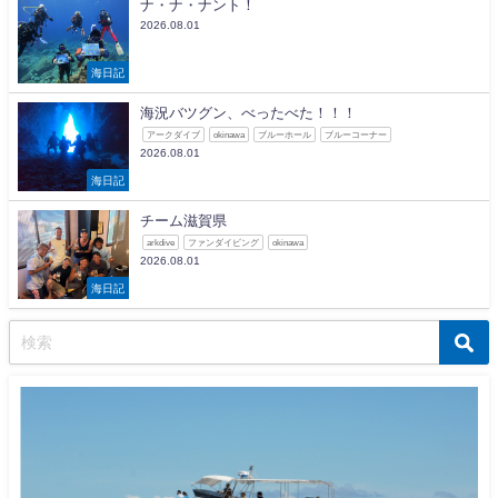
ナ・ナ・ナント！
2026.08.01
海日記
海況バツグン、べったべた！！！
アークダイブ
okinawa
ブルーホール
ブルーコーナー
2026.08.01
海日記
チーム滋賀県
arkdive
ファンダイビング
okinawa
2026.08.01
海日記