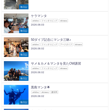
海日記
ケラマンタ
arkdive
ファンダイビング
okinawa
2026.08.03
海日記
50ダイブ記念にマンタ三昧♪
arkdive
ファンダイビング
アークダイブ
okinawa
2026.08.02
海日記
サメ＆カメ＆マンタを見たOW講習
arkdive
ファンダイビング
okinawa
2026.08.02
海日記
黒島マンタ🌟
arkdive
okinawa
慶良間
2026.08.02
海日記