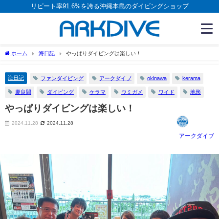
リピート率91.6%を誇る沖縄本島のダイビングショップ
ホーム
海日記
やっぱりダイビングは楽しい！
海日記
ファンダイビング
アークダイブ
okinawa
kerama
慶良間
ダイビング
ケラマ
ウミガメ
ワイド
地形
やっぱりダイビングは楽しい！
2024.11.28
2024.11.28
アークダイブ