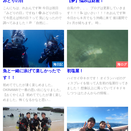
みどりの日
【夢】悩みは財産！
こんにちは、れおんです🌺 今日は祝日
台風の中、、、 ブログは更新していきま
『みどりの日』ですね！🟢 みどりの日っ
す！！！📝 はいさい！！！れおんです🌺
て今思えば何の日？って 気になったので
今日から８月でもう沖縄に来て 後1週間で
調べてみました！💭 「自然に...
2ヶ月が経ちます。 時...
海日記
海ログ
魚と一緒に泳げて楽しかったで
初塩屋！
す！！
ハイサイ🌻キホです！ オイランハゼのデ
ィスプレイを狙って人生初の塩屋行ってき
初めてでしたが凄く楽しめました。
ました！ 想像以上に濁っていてドキドキ
OKINAWAで一番の思い出になりました。
しつつ はたさんからの情報...
【おくやくん】 初めてでしたが凄く楽し
めました。怖くなるかなと思い...