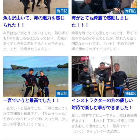
海日記
海日記
魚も沢山いて、海の魅力を感じ
海がとても綺麗で感動しまし
られた！！
た！！！
本日はありがとうございました。初心者で
綺麗な海でとても楽しかったです。最初は
も120％楽しめる様になっており、天候が
息をするのが不安でしたが、慣れたら全く
悪くても充分に満足することができまし
問題なかったです。【ハセ】 初めての沖
た。また、沖縄来たらよろし...
縄で初めてのダイビングして...
海日記
海日記
一言でいうと最高でした！！
インストラクターの方の優しい
対応で楽しむ事ができました！
一言でいうと最高でした。丁寧に教えてく
れて雰囲気も最高です。【りゅうちゃん】
新しい器材でデビューできた！次は慶良間
初めてのダイビングで海に入った時、少し
行きます！ 【のぶ】 丁寧に指導して頂
焦って呼吸がしにくくなっ...
き安心して潜れました！ 最高です！
【たく】 ダイビングへの恐怖...