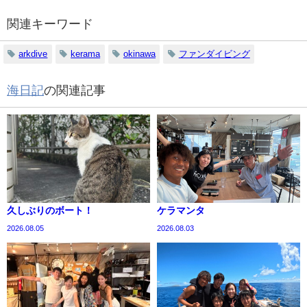
関連キーワード
arkdive
kerama
okinawa
ファンダイビング
海日記
の関連記事
久しぶりのボート！
ケラマンタ
2026.08.05
2026.08.03