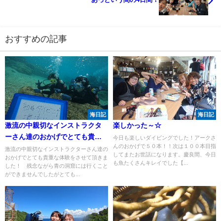
おすすめの記事
海日記
海日記
激流の中親切なインストラクタ
楽しかった～☆
ーさん達のおかげでとても貴重
今日も楽しいダイビングでした！アークさ
んのおかげで５０本！！次は１００本目指
な体験をさせて頂きました！
激流の中親切なインストラクターさん達の
してまたお世話になります。慶良間、今日
おかげでとても貴重な体験をさせて頂きま
も魚たくさんキレイでした【...
した！ 残念ながら青の洞窟には行くこと
ができませんでしたがとても...