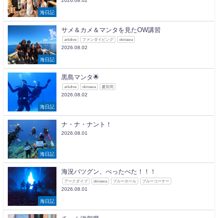
2026.08.02
海日記
サメ＆カメ＆マンタを見たOW講習
arkdive
ファンダイビング
okinawa
2026.08.02
海日記
黒島マンタ🌟
arkdive
okinawa
慶良間
2026.08.02
海日記
ナ・ナ・ナント！
2026.08.01
海日記
海況バツグン、べったべた！！！
アークダイブ
okinawa
ブルーホール
ブルーコーナー
2026.08.01
海日記