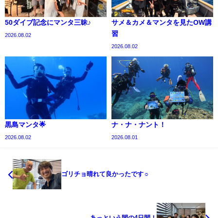
50ダイブ記念にマンタ三昧♪
サメ＆カメ＆マンタを見たOW講
習
2026.08.02
2026.08.02
黒島マンタ🌟
ナ・ナ・ナント！
2026.08.02
2026.08.01
ゴリチョ晴れて良かったです☼
あっという間の4日間！