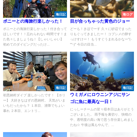
海日記
海ログ
ポニーとの海旅行楽しかった！
目が合っちゃった黄色のジョー
ポニーとの海旅行楽しかった！付き合って
どーも！きほでーす 久々に砂辺でまった
ほしいです！！忘れられない時間です！ま
りもぐってきましたー！ コブシメの卵す
た色々しましょうね！【しゃいしゃい】
っけすけー！ もうすぐうまれるかなー"(-
初めてのダイビングだったけ...
""-)" 今日の目当...
海日記
海日記
ウミガメにロウニンアジにサン
初恩納村ダイブ 楽しかったです！ 【ホリ
ー】 大好きなはずの恩納村。 天気がいま
ゴに魚に最高な一日！
いちだったから？ １本目、潜降でちょい
にっしーチームの皆々様本日はありがとう
暴れ ２本目、エントリ...
ございました。 雨予報を裏切り、快晴の
中、透明度の高い海で思う存分楽しめまし
たね☆ 午後は風もやんで、...