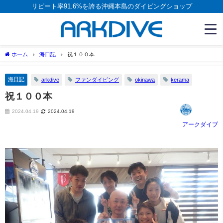
リピート率91.6%を誇る沖縄本島のダイビングショップ
ホーム
海日記
祝１００本
海日記
arkdive
ファンダイビング
okinawa
kerama
祝１００本
2024.04.19
2024.04.19
アークダイブ