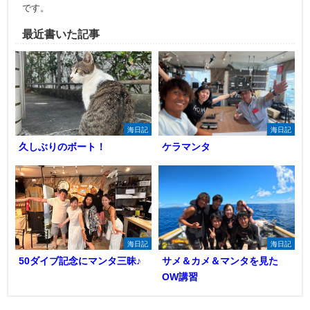
です。
最近書いた記事
海日記
海日記
久しぶりのボート！
ケラマンタ
海日記
海日記
50ダイブ記念にマンタ三昧♪
サメ＆カメ＆マンタを見た
OW講習