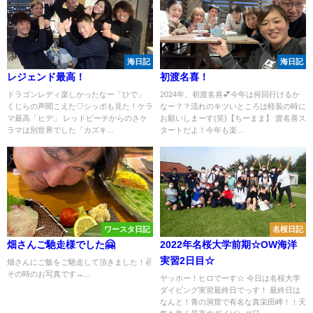
海日記
海日記
レジェンド最高！
初渡名喜！
ドラゴンレディ楽しかったなー「ひで」
2024年、初渡名喜💕今年は何回行けるか
くじらの声聞こえた♡シッポも見た！ケラ
なー？？流れのキツいところは軽装の時に
マ最高「ヒデ」 レッドビーチからのさケ
お願いしまーす(笑)【ちーまま】 渡名喜ス
ラマは別世界でした「カズキ...
タートだよ！今年も楽...
ワースタ日記
名桜日記
畑さんご馳走様でした🤗
2022年名桜大学前期☆OW海洋
実習2日目☆
畑さんにご飯をご馳走して頂きました！✌️
その時のお写真です→...
ヤッホー！ヒロでーす☆ 今日は名桜大学
ダイビング実習最終日でっす！ 最終日は
なんと！青の洞窟で有名な真栄田岬！！天