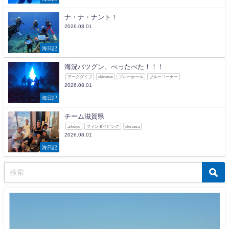
ナ・ナ・ナント！
2026.08.01
海日記
海況バツグン、べったべた！！！
アークダイブ
okinawa
ブルーホール
ブルーコーナー
2026.08.01
海日記
チーム滋賀県
arkdive
ファンダイビング
okinawa
2026.08.01
海日記