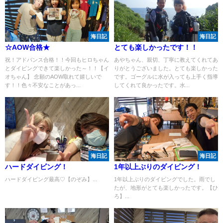
海日記
海日記
☆AOW合格★
とても楽しかったです！！
祝！アドバンス合格！！今回もヒロちゃん
あやちゃん、親切、丁寧に教えてくれてあ
とダイビングできて楽しかった～！！【イ
りがとうございました。とても楽しかった
オちゃん】 念願のAOW取れて嬉しいで
です。ゴーグルに水が入っても上手く指導
す！！色々不安なことがあっ...
してくれて良かったです。水...
海日記
海日記
ハードダイビング！
1年以上ぶりのダイビング！
ハードダイビング最高♡【のぞみ】...
1年以上ぶりのダイビングでした。雨でし
たが、地形がとても楽しかったです。【ひ
ろ】...