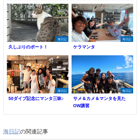
海日記
海日記
久しぶりのボート！
ケラマンタ
海日記
海日記
50ダイブ記念にマンタ三昧♪
サメ＆カメ＆マンタを見た
OW講習
海日記
の関連記事