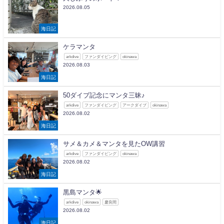
2026.08.05
海日記
ケラマンタ
arkdive
ファンダイビング
okinawa
2026.08.03
海日記
50ダイブ記念にマンタ三昧♪
arkdive
ファンダイビング
アークダイブ
okinawa
2026.08.02
海日記
サメ＆カメ＆マンタを見たOW講習
arkdive
ファンダイビング
okinawa
2026.08.02
海日記
黒島マンタ🌟
arkdive
okinawa
慶良間
2026.08.02
海日記