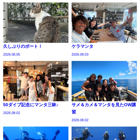
久しぶりのボート！
ケラマンタ
2026.08.05
2026.08.03
50ダイブ記念にマンタ三昧♪
サメ＆カメ＆マンタを見たOW講
習
2026.08.02
2026.08.02