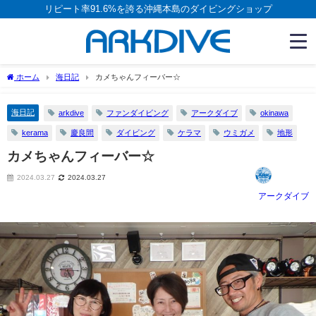
リピート率91.6%を誇る沖縄本島のダイビングショップ
ホーム
海日記
カメちゃんフィーバー☆
海日記
arkdive
ファンダイビング
アークダイブ
okinawa
kerama
慶良間
ダイビング
ケラマ
ウミガメ
地形
カメちゃんフィーバー☆
2024.03.27
2024.03.27
アークダイブ