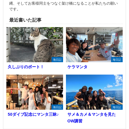
縄、そしてお客様同士をつなぐ架け橋になることが私たちの願い
です。
最近書いた記事
海日記
海日記
久しぶりのボート！
ケラマンタ
海日記
海日記
50ダイブ記念にマンタ三昧♪
サメ＆カメ＆マンタを見た
OW講習