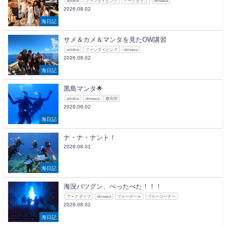
arkdive
ファンダイビング
アークダイブ
okinawa
2026.08.02
海日記
サメ＆カメ＆マンタを見たOW講習
arkdive
ファンダイビング
okinawa
2026.08.02
海日記
黒島マンタ🌟
arkdive
okinawa
慶良間
2026.08.02
海日記
ナ・ナ・ナント！
2026.08.01
海日記
海況バツグン、べったべた！！！
アークダイブ
okinawa
ブルーホール
ブルーコーナー
2026.08.01
海日記