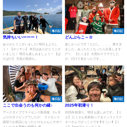
海日記
海日記
気持ちいいーーー！
どんぶらこ～☆
ありがとうございました! 明日もよろし
楽しかったです！ただし、、、、 寒すぎ
く！ 【ホソヤン】 本日はありがとうござ
ました。あったたくなったら出直します
いました！ 明日も楽しみましょう！ 【ぱ
(^^♪ 【たくま】 大荒れケラマでした
だぱだ】 天気の気持ち...
が、行けて良かったです。...
海日記
海日記
ここで出会うのも何かの縁♪
2025年初潜り！
アークダイブでライセンス取得後、3ヶ月
2025年初潜り。明日も楽しみです。【リ
ぶりのダイビングでしたが、 ライセンス
エ】 たくさん名前知ってるインストラク
講習でお世話になったヒロちゃんにサポー
ターさんでびっくりです❢すごい❢【ミ
トいただき素敵な時間を 過...
エ】 5mmでもぐってくそ...