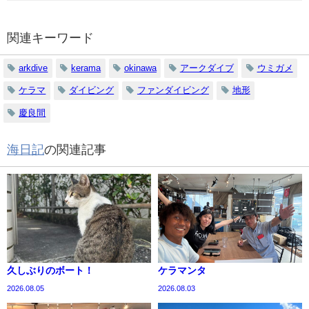
関連キーワード
arkdive
kerama
okinawa
アークダイブ
ウミガメ
ケラマ
ダイビング
ファンダイビング
地形
慶良間
海日記
の関連記事
久しぶりのボート！
ケラマンタ
2026.08.05
2026.08.03