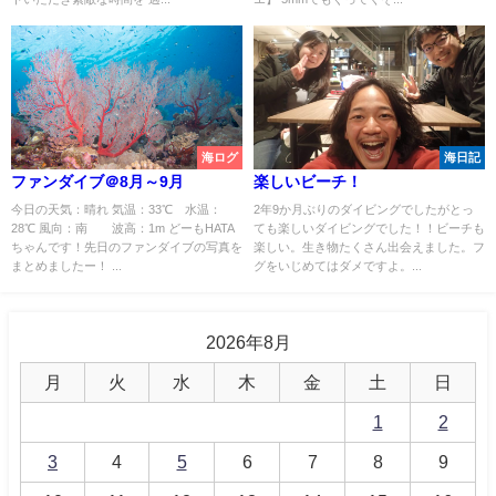
海ログ
海日記
ファンダイブ＠8月～9月
楽しいビーチ！
今日の天気：晴れ 気温：33℃ 水温：
2年9か月ぶりのダイビングでしたがとっ
28℃ 風向：南 波高：1m どーもHATA
ても楽しいダイビングでした！！ビーチも
ちゃんです！先日のファンダイブの写真を
楽しい。生き物たくさん出会えました。フ
まとめましたー！ ...
グをいじめてはダメですよ。...
2026年8月
月
火
水
木
金
土
日
1
2
3
4
5
6
7
8
9