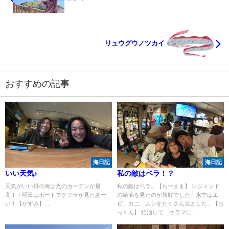
リュウグウノツカイ
おすすめの記事
海日記
海日記
いい天気♪
私の敵はベラ！？
天気がいい日の海は光のカーテンが最
私の敵はベラ。【ちーまま】 レジェンド
高！！明日はボートでクジラが見たあー
の給油を見たのが新鮮でした！水中はエ
い！【かずみ】...
ビ、カニ、ムシをたくさん見ました。【お
っくん】 給油して ケラマに...