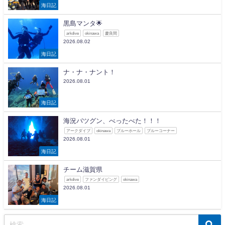
海日記
黒島マンタ🌟
arkdive
okinawa
慶良間
2026.08.02
海日記
ナ・ナ・ナント！
2026.08.01
海日記
海況バツグン、べったべた！！！
アークダイブ
okinawa
ブルーホール
ブルーコーナー
2026.08.01
海日記
チーム滋賀県
arkdive
ファンダイビング
okinawa
2026.08.01
海日記