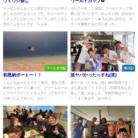
ウミウシ探し
ワールドカップ⚽️
チービシざんまいで１本目でくじらの声が
せいで〜す！！ 最近、ワールドカップ決
きこえたのでよかったです。ホエールウォ
勝に近づいてきて、めっちゃ熱い試合ばか
ッチングしたかった！ウミウシがたくさん
りっすよね〜！！🔥 ちなみに自分は、オ
見れてよかったです「ちえみ...
ランダ優勝すると思いめっち...
ワースタ日記
海日記
初恩納ボートー！！
波ヤバかったっすね(笑)
こんにちは〜さえです！ 昨日、初めて恩
波ヤバかったすね（笑）ARK最高です！！
納村からボートに乗って、ドリームホール
また来ます！！【ヨシ】 2日間天気も良く
とクロスラインとナカユクイってポイント
楽しく過ごせました。沖縄の海はサイコ
で潜ったんですけど、かなり...
ー！また来ます。ありがと...