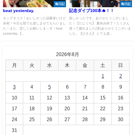
海日記
海日記
beat yesterday.
記念ダイブ100本🔥！！
キングタコス！おいしかった🤗量多いけど
楽しかったです。ありがとうございまし
余裕！今日も陸でも楽しませてもらいまし
た！【たにぐち】 夏休み終了！たくさん
た！また、宜しくお願いしま～す！beat
潜って疲れました(笑)ありがとうございま
yesterday.【...
した。【ひさえ】 とても楽...
2026年8月
月
火
水
木
金
土
日
1
2
3
4
5
6
7
8
9
10
11
12
13
14
15
16
17
18
19
20
21
22
23
24
25
26
27
28
29
30
31