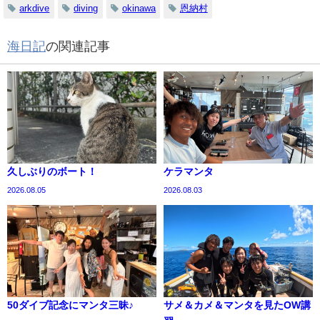
arkdive
diving
okinawa
恩納村
海日記
の関連記事
久しぶりのボート！
ケラマンタ
2026.08.05
2026.08.03
50ダイブ記念にマンタ三昧♪
サメ＆カメ＆マンタを見たOW講