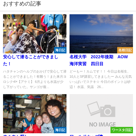
おすすめの記事
海日記
名桜日記
安心して潜ることができまし
名桜大学 2022年後期 AOW
た！
海洋実習 四日目
ハタチャンのヘルプのおかげで安心して潜
どーもー！カムです！！ 今日は名桜生、
ることができました！有難う！また来月ヨ
10人とSP講習してきましたー みんな元気
ロシク🐟【アケミ】 6月よりも水温が少
いっぱいでステキ☆ 今日のポイントは砂
し下がっていた。サンゴが復...
辺！ 水温、気温 26...
海日記
ワースタ日記