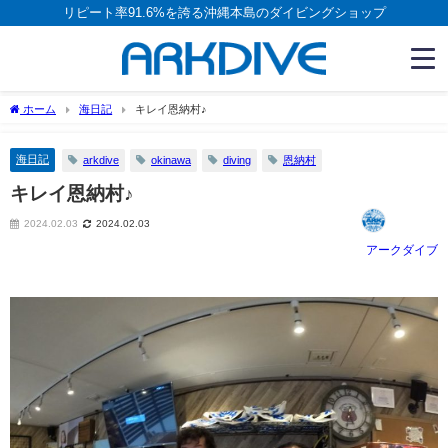
リピート率91.6%を誇る沖縄本島のダイビングショップ
ホーム
海日記
キレイ恩納村♪
海日記
arkdive
okinawa
diving
恩納村
キレイ恩納村♪
2024.02.03
2024.02.03
アークダイブ