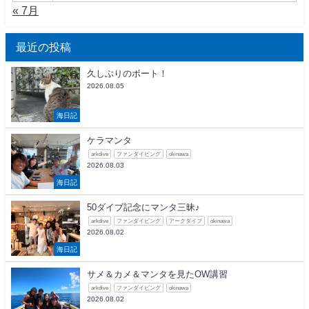
« 7月
最近の投稿
久しぶりのボート！
2026.08.05
海日記
ケラマンタ
arkdive
ファンダイビング
okinawa
2026.08.03
海日記
50ダイブ記念にマンタ三昧♪
arkdive
ファンダイビング
アークダイブ
okinawa
2026.08.02
海日記
サメ＆カメ＆マンタを見たOW講習
arkdive
ファンダイビング
okinawa
2026.08.02