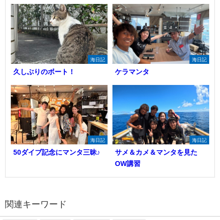
海日記
海日記
久しぶりのボート！
ケラマンタ
海日記
海日記
50ダイブ記念にマンタ三昧♪
サメ＆カメ＆マンタを見た
OW講習
関連キーワード