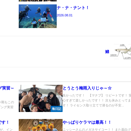
ナ・ナ・ナント！
2026.08.01
鰭
グ実習～
とうとう梅雨入りじゃ～☆
良かったです！ 【マナブ】 リピートです！ 
心すぎて楽しかったです！！ 次も休みとって
今期もこの
す！ ライセンス取り立てで潜るのが不安...
ビング実習
海日記
です！
やっぱりケラマは最高！！
が、イン
ニッシーさんのメガネサイコー！！ また面白