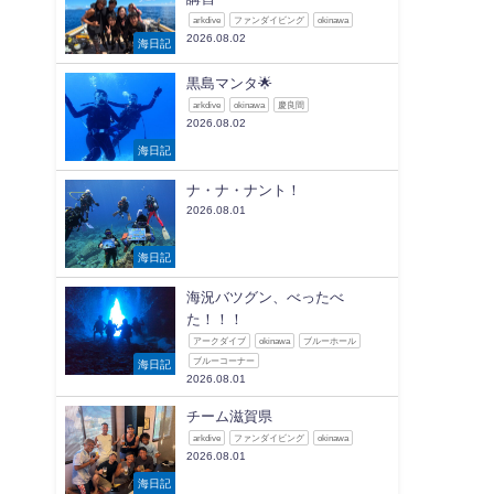
arkdive
ファンダイビング
okinawa
2026.08.02
海日記
黒島マンタ🌟
arkdive
okinawa
慶良間
2026.08.02
海日記
ナ・ナ・ナント！
2026.08.01
海日記
海況バツグン、べったべ
た！！！
アークダイブ
okinawa
ブルーホール
ブルーコーナー
海日記
2026.08.01
チーム滋賀県
arkdive
ファンダイビング
okinawa
2026.08.01
海日記