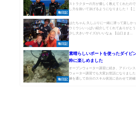
ストラクターの方が優しく教えてくれたので
し力を抜いて泳げるようになりました！【こう.
海日記
はたちゃん 久しぶりに一緒に潜って楽しか
ウミウシいっぱい紹介してくれてありがとう
少し大きいサイズがいいなぁ 【山口まま...
海日記
素晴らしいボートを使ったダイビ
粋に楽しめました
オープンウォーター講習に続き、アドバンス
ウォーター講習でも大変お世話になりました
練を通して自分のスキル状況に合わせて的確な
海日記