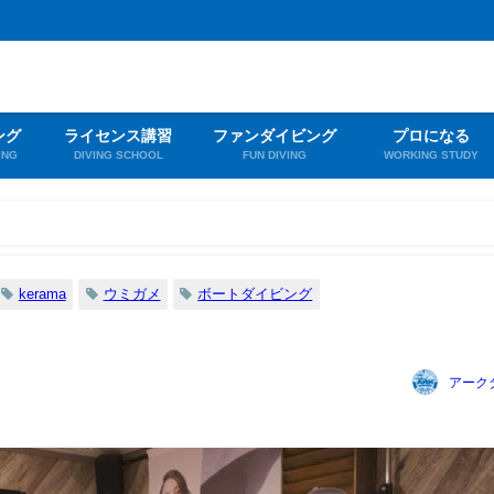
ング
ライセンス講習
ファンダイビング
プロになる
ING
DIVING SCHOOL
FUN DIVING
WORKING STUDY
kerama
ウミガメ
ボートダイビング
アーク