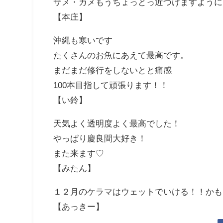
サメ・カメもうちょっとっ近づけますように
【本庄】
沖縄も寒いです
たくさんのお魚にあえて最高です。
まだまだ修行をしないとと痛感
100本目指して頑張ります！！
【い鈴】
天気よく透明度よく最高でした！
やっぱり慶良間大好き！
また来ます♡
【みたん】
１２月のケラマはウェットでいける！！かも
【あっきー】