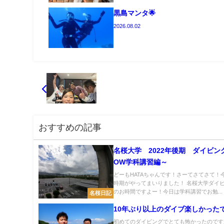
黒島マンタ🌟
2026.08.02
おすすめの記事
名桜大学 2022年後期 ダイビン
OW学科講習編～
どーもHATAちゃんです！さーてさてさて！
時期がやってまいりました！ 名桜大学ダイ
のお時間ですよー！今日は学科講習でお勉...
名桜日記
10年ぶり以上のダイブ楽しかった
初めてのダイビングでとても怖かったのです