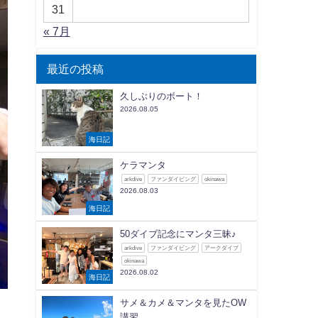
31
« 7月
最近の投稿
久しぶりのボート！
2026.08.05
海日記
ケラマンタ
arkdive
ファンダイビング
okinawa
2026.08.03
海日記
50ダイブ記念にマンタ三昧♪
arkdive
ファンダイビング
アークダイブ
okinawa
2026.08.02
海日記
サメ＆カメ＆マンタを見たOW
講習