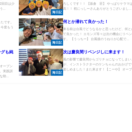
2回目は少
ろしくです！！ 【坂倉 匠】 やっぱりケラマ
..
高！！ 初にっしーさんありがとうございまし...
海日記
何とか潜れて良かった！
ったです。
 今度もう
来る前は台風でどうなるかと思ったけど、何と
て良かった！ エモンズ等々は次の機会にリベ
す。 【うっちー】 台風後のうねりが心配で...
海日記
ングも純
次は慶良間リベンジしに来ます！
風の影響で慶良間からゴリチョになってしまい
が、インストラクターのケンちゃんのおかげで
オープン
楽しめました！また来ます！【こーや】 オープ..
、実践訓
海日記
助...