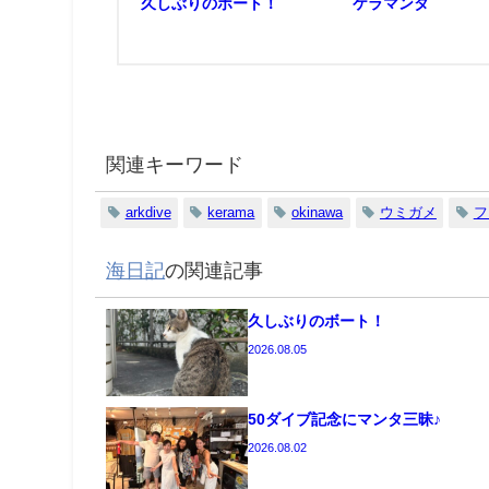
久しぶりのボート！
ケラマンタ
関連キーワード
arkdive
kerama
okinawa
ウミガメ
フ
海日記
の関連記事
久しぶりのボート！
2026.08.05
50ダイブ記念にマンタ三昧♪
2026.08.02