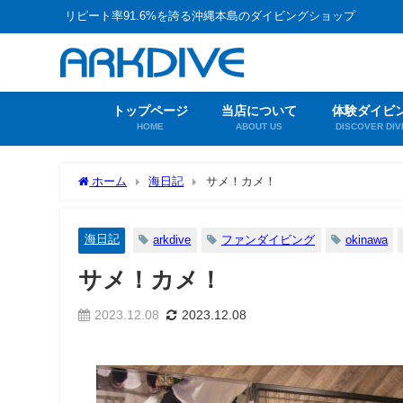
リピート率91.6%を誇る沖縄本島のダイビングショップ
トップページ
当店について
体験ダイビ
HOME
ABOUT US
DISCOVER DIV
ホーム
海日記
サメ！カメ！
海日記
arkdive
ファンダイビング
okinawa
サメ！カメ！
2023.12.08
2023.12.08