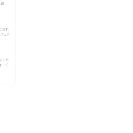
は最
か潜れ
ンジしま
ました
すごく
.