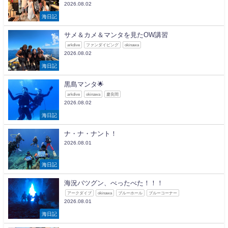
2026.08.02
海日記
サメ＆カメ＆マンタを見たOW講習
arkdive
ファンダイビング
okinawa
2026.08.02
海日記
黒島マンタ🌟
arkdive
okinawa
慶良間
2026.08.02
海日記
ナ・ナ・ナント！
2026.08.01
海日記
海況バツグン、べったべた！！！
アークダイブ
okinawa
ブルーホール
ブルーコーナー
2026.08.01
海日記