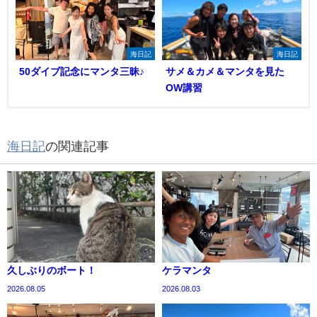
海日記
海日記
50ダイブ記念にマンタ三昧♪
サメ＆カメ＆マンタを見た
OW講習
海日記
の関連記事
久しぶりのボート！
ケラマンタ
2026.08.05
2026.08.03