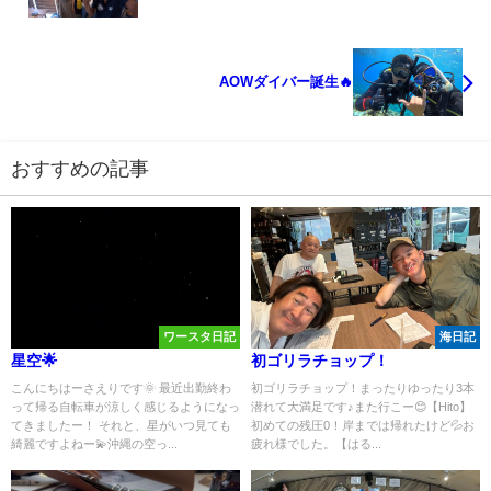
AOWダイバー誕生🔥
おすすめの記事
ワースタ日記
海日記
星空🌟
初ゴリラチョップ！
こんにちはーさえりです🌞 最近出勤終わ
初ゴリラチョップ！まったりゆったり3本
って帰る自転車が涼しく感じるようになっ
潜れて大満足です♪また行こー😊【Hito】
てきましたー！ それと、星がいつ見ても
初めての残圧0！岸までは帰れたけど💦お
綺麗ですよねー💫沖縄の空っ...
疲れ様でした。【はる...