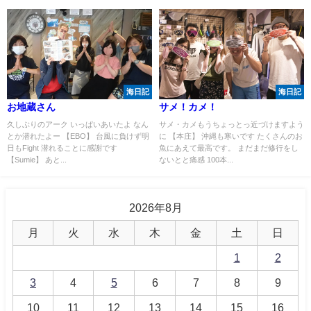
海日記
海日記
お地蔵さん
サメ！カメ！
久しぶりのアーク いっぱいあいたよ なん
サメ・カメもうちょっとっ近づけますよう
とか潜れたよー 【EBO】 台風に負けず明
に 【本庄】 沖縄も寒いです たくさんのお
日もFight 潜れることに感謝です
魚にあえて最高です。 まだまだ修行をし
【Sumie】 あと...
ないとと痛感 100本...
2026年8月
月
火
水
木
金
土
日
1
2
3
4
5
6
7
8
9
10
11
12
13
14
15
16