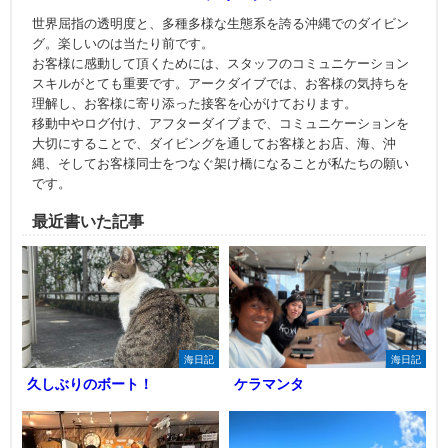
世界屈指の透明度と、多種多様な生態系を誇る沖縄でのダイビン
グ。楽しいのは当たり前です。
お客様に感動して頂くためには、スタッフのコミュニケーション
スキルがとても重要です。アークダイブでは、お客様の気持ちを
理解し、お客様に寄り添った接客を心がけております。
移動中やログ付け、アフターダイブまで、コミュニケーションを
大切にすることで、ダイビングを通してお客様とお店、海、沖
縄、そしてお客様同士をつなぐ架け橋になることが私たちの願い
です。
最近書いた記事
海日記
海日記
久しぶりのボート！
ケラマンタ