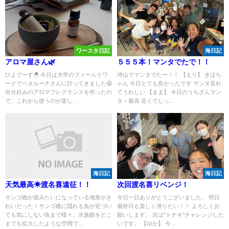
ワースタ日記
海日記
アロマ屋さん🌿
５５５本！マンタでたで！！
ひよでーす🐣 今日は大学のフィールドワ
沖山でマンタでたー！！ 【えり】 きほち
ークでペタルーナさんに行ってきました😆
ゃん 今日とても良かったです マンタ見れ
自分好みのアロマフレグランスを作ったの
てうれしい 【まま】 今日のうちざんマン
で、これから使うのが楽し...
タ～最高 近くでじっ...
海日記
海日記
天気最高☀渡名喜遠征！！
次回渡名喜リベンジ！
サンゴ礁が崖みたいになっている地形がき
今日一日ありがとうございました。 明日
れいだった！サンゴ礁に隠れる魚が近づい
最終日も楽しく潜りたい！！ よろしくお
ても気にしない魚まで様々。水族館をどこ
願いします。 次は"トナキ"チャレンジした
までも拡大したような空間で...
いです。 【ゆか】 今...