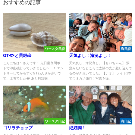
おすすめの記事
ワースタ日記
海日記
GT🐟と貝殻🐚
天気よし！海況よし！
こんにちは〜さえです！ 先日慶良間ボー
天気良し、海況良し。【せいちゃん】 洞
トで沖山礁行っていきました〜！！ エン
窟みたいなところに太陽の光が差し込んで
トリーしてからすぐGTわんさか泳いで
るのがきれいでした。【ナオ】 ライト1本
て、圧巻でした😂 あと貝殻探...
でウミガメ発見！写真を撮...
ワースタ日記
海日記
ゴリラチョップ
絶好調！