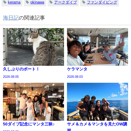
kerama
okinawa
アークダイブ
ファンダイビング
海日記
の関連記事
久しぶりのボート！
ケラマンタ
2026.08.05
2026.08.03
50ダイブ記念にマンタ三昧♪
サメ＆カメ＆マンタを見たOW講
習