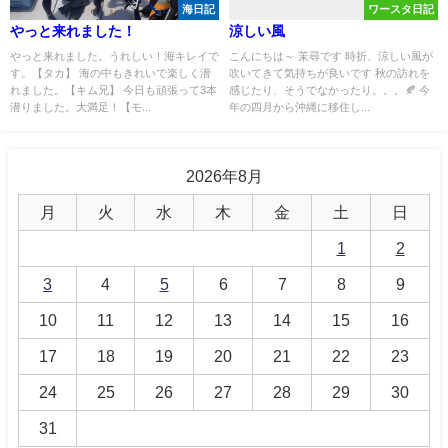
海日記
ワースタ日記
やっと来れました！
涼しい風
やっと来れました。うれしい！海キレイで
こんにちは～ 茉尋です 時折、涼しい風が
す。【タカ】 海の中もきれいで楽しく潜
吹いてきて気持ちが良いです 秋の訪れを
れました。【キム兄】 今日も頑張って3本
感じたり、そうでなかったり。。。🍂 今
潜りました。大満足！【モ...
年の四月から沖縄に移住し...
2026年8月
月
火
水
木
金
土
日
1
2
3
4
5
6
7
8
9
10
11
12
13
14
15
16
17
18
19
20
21
22
23
24
25
26
27
28
29
30
31