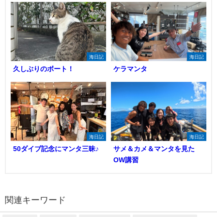
海日記
海日記
久しぶりのボート！
ケラマンタ
海日記
海日記
50ダイブ記念にマンタ三昧♪
サメ＆カメ＆マンタを見た
OW講習
関連キーワード