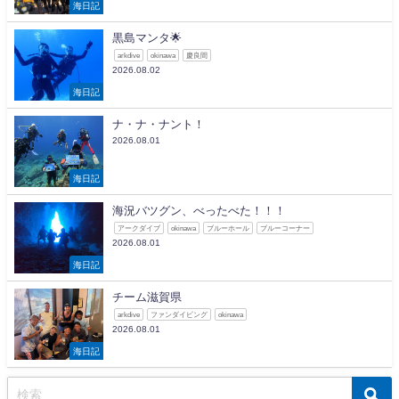
海日記
黒島マンタ🌟
arkdive
okinawa
慶良間
2026.08.02
海日記
ナ・ナ・ナント！
2026.08.01
海日記
海況バツグン、べったべた！！！
アークダイブ
okinawa
ブルーホール
ブルーコーナー
2026.08.01
海日記
チーム滋賀県
arkdive
ファンダイビング
okinawa
2026.08.01
海日記