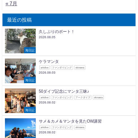
« 7月
最近の投稿
久しぶりのボート！
2026.08.05
海日記
ケラマンタ
arkdive
ファンダイビング
okinawa
2026.08.03
海日記
50ダイブ記念にマンタ三昧♪
arkdive
ファンダイビング
アークダイブ
okinawa
2026.08.02
海日記
サメ＆カメ＆マンタを見たOW講習
arkdive
ファンダイビング
okinawa
2026.08.02