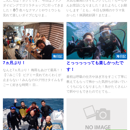
こんにちは！タクミです。 今日はファン
天気も最高のダイビングでした！ちーちゃ
ダイビングでゴリラチョップに行ってきま
んお世話になりました！またよろしくお願
した！🦍✋ 色々なクマノミやウミウシも
いします「とも」 今日も快晴のケラマ良
見れて楽しいダイブになりま...
かった！体調絶好調！まだま...
海日記
海日記
7ヵ月ぶり！
とっっっっっても楽しかったで
す！
なんと7ヵ月ぶり！ 梅雨もあけて最高！！
【♡みこ♡】 ピグミー見れてわくわくが
最初は呼吸の仕方や泳ぎ方をすごく丁寧に
止まらない！みんなのログ付けタイムもす
教えてもらって怖かった気持ちが泳いでい
ごーく好きな時間！ 日...
くうちになくなりました！魚がたくさんい
て餌やりもできたのでとても...