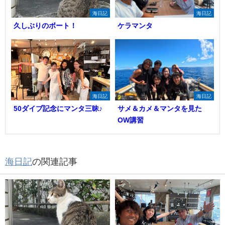
海日記
海日記
久しぶりのボート！
ケラマンタ
海日記
海日記
50ダイブ記念にマンタ三昧♪
サメ＆カメ＆マンタを見た
OW講習
海日記
の関連記事