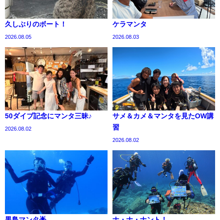
久しぶりのボート！
ケラマンタ
2026.08.05
2026.08.03
50ダイブ記念にマンタ三昧♪
サメ＆カメ＆マンタを見たOW講
習
2026.08.02
2026.08.02
黒島マンタ🌟
ナ・ナ・ナント！