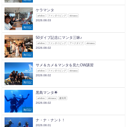
ケラマンタ
arkdive
ファンダイビング
okinawa
2026.08.03
海日記
50ダイブ記念にマンタ三昧♪
arkdive
ファンダイビング
アークダイブ
okinawa
2026.08.02
海日記
サメ＆カメ＆マンタを見たOW講習
arkdive
ファンダイビング
okinawa
2026.08.02
海日記
黒島マンタ🌟
arkdive
okinawa
慶良間
2026.08.02
海日記
ナ・ナ・ナント！
2026.08.01