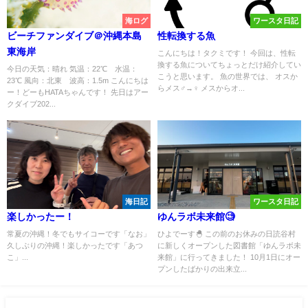
海ログ
ワースタ日記
ビーチファンダイブ＠沖縄本島
性転換する魚
東海岸
こんにちは！タクミです！ 今回は、性転
換する魚についてちょっとだけ紹介してい
今日の天気：晴れ 気温：22℃ 水温：
こうと思います。 魚の世界では、 オスか
23℃ 風向：北東 波高：1.5m こんにちは
らメス♂→♀ メスからオ...
ー！どーもHATAちゃんです！ 先日はアー
クダイブ202...
海日記
ワースタ日記
楽しかったー！
ゆんラボ未来館🧐
常夏の沖縄！冬でもサイコーです「なお」
ひよでーす🐣 この前のお休みの日読谷村
久しぶりの沖縄！楽しかったです「あつ
に新しくオープンした図書館「ゆんラボ未
こ」...
来館」に行ってきました！ 10月1日にオー
プンしたばかりの出来立...