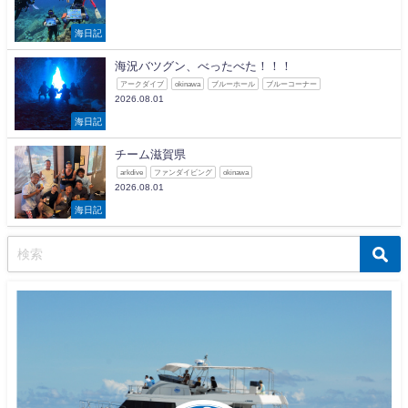
海日記
海況バツグン、べったべた！！！
アークダイブ
okinawa
ブルーホール
ブルーコーナー
2026.08.01
海日記
チーム滋賀県
arkdive
ファンダイビング
okinawa
2026.08.01
海日記