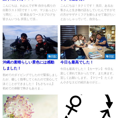
こんにちは、れおんです🌺 自分も残りの
こんにちは！タクミです！ 先日、あるお
出勤ラスト3日です！ いや、マジあっとい
客さんと生き物の話をしていたんですがそ
う間だ、、、😲 癖あるワースタブログを
の方がサザナミフグを膨らませて遊びたい
皆さんいつも 拝見して頂...
とおっしゃっていて、自分も...
海日記
海日記
沖縄の素晴らしい景色には感動
今日も最高でした！
しました！
今日も最高でした！【カーサン】 今日も
楽しく潜れて良かったです。また来ます。
初めてのダイビングでしたので緊張しまし
宜しくお願いします。【マリー】 たくさ
たが、優しく指導してくれたので安心して
ん小さなエビの紹介ありがと...
泳ぐことができました！【ちさちゃん】
初めての体験で怖さもありま...