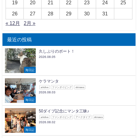
19
20
21
22
23
24
25
26
27
28
29
30
31
« 12月
2月 »
最近の投稿
久しぶりのボート！
2026.08.05
海日記
ケラマンタ
arkdive
ファンダイビング
okinawa
2026.08.03
海日記
50ダイブ記念にマンタ三昧♪
arkdive
ファンダイビング
アークダイブ
okinawa
2026.08.02
海日記