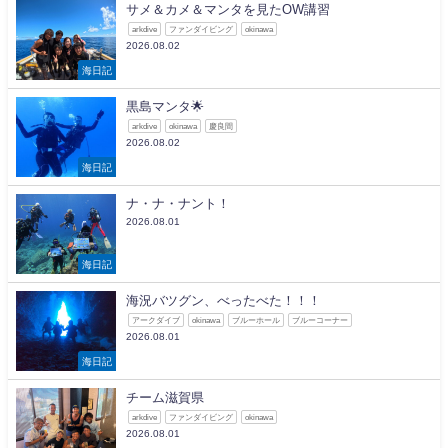
サメ＆カメ＆マンタを見たOW講習
arkdive
ファンダイビング
okinawa
2026.08.02
海日記
黒島マンタ🌟
arkdive
okinawa
慶良間
2026.08.02
海日記
ナ・ナ・ナント！
2026.08.01
海日記
海況バツグン、べったべた！！！
アークダイブ
okinawa
ブルーホール
ブルーコーナー
2026.08.01
海日記
チーム滋賀県
arkdive
ファンダイビング
okinawa
2026.08.01