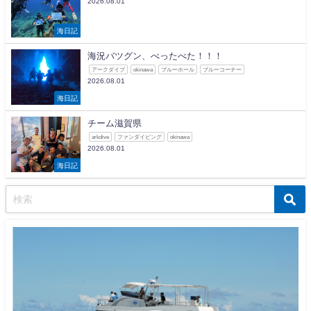
2026.08.01
海日記
海況バツグン、べったべた！！！
アークダイブ
okinawa
ブルーホール
ブルーコーナー
2026.08.01
海日記
チーム滋賀県
arkdive
ファンダイビング
okinawa
2026.08.01
海日記