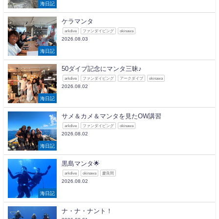
海日記
ケラマンタ
arkdive
ファンダイビング
okinawa
2026.08.03
海日記
50ダイブ記念にマンタ三昧♪
arkdive
ファンダイビング
アークダイブ
okinawa
2026.08.02
海日記
サメ＆カメ＆マンタを見たOW講習
arkdive
ファンダイビング
okinawa
2026.08.02
海日記
黒島マンタ🌟
arkdive
okinawa
慶良間
2026.08.02
海日記
ナ・ナ・ナント！