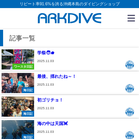
リピート率91.6%を誇る沖縄本島のダイビングショップ
記事一覧
学祭🧑‍🎓
2025.11.03
ワースタ日記
最後、揺れたね～！
2025.11.03
海日記
初ゴリチョ！
2025.11.03
海日記
海の中は天国💓
2025.11.03
海日記