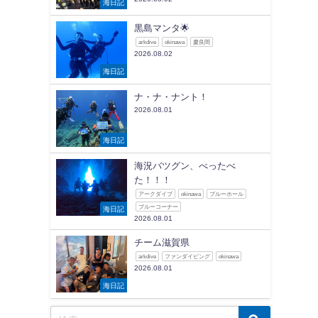
海日記
黒島マンタ🌟
arkdive
okinawa
慶良間
2026.08.02
海日記
ナ・ナ・ナント！
2026.08.01
海日記
海況バツグン、べったべ
た！！！
アークダイブ
okinawa
ブルーホール
ブルーコーナー
海日記
2026.08.01
チーム滋賀県
arkdive
ファンダイビング
okinawa
2026.08.01
海日記