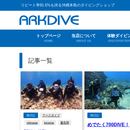
リピート率91.6%を誇る沖縄本島のダイビングショップ
トップページ
当店について
体験ダイビ
HOME
ABOUT US
DISCOVER DIV
記事一覧
海日記
アークダイブ
海日記
okinawa
kerama
慶良間
めでたく700DIVE！