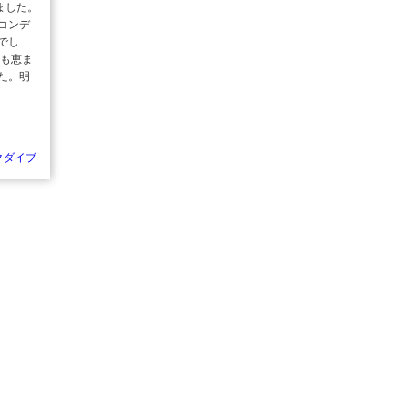
ました。
コンデ
でし
にも恵ま
た。明
クダイブ