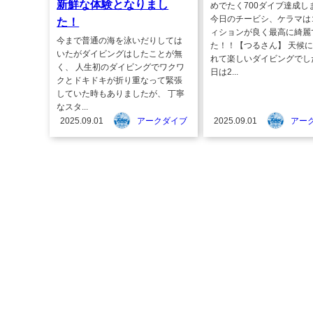
新鮮な体験となりまし
めでたく700ダイブ達成し
今日のチービシ、ケラマは
た！
ィションが良く最高に綺麗
今まで普通の海を泳いだりしては
た！！【つるさん】 天候
いたがダイビングはしたことが無
れて楽しいダイビングでし
く、 人生初のダイビングでワクワ
日は2...
クとドキドキが折り重なって緊張
していた時もありましたが、 丁寧
なスタ...
2025.09.01
アークダイブ
2025.09.01
アー