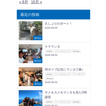
« 8月
10月 »
最近の投稿
久しぶりのボート！
2026.08.05
海日記
ケラマンタ
arkdive
ファンダイビング
okinawa
2026.08.03
海日記
50ダイブ記念にマンタ三昧♪
arkdive
ファンダイビング
アークダイブ
okinawa
2026.08.02
海日記
サメ＆カメ＆マンタを見たOW
講習
arkdive
ファンダイビング
okinawa
2026.08.02