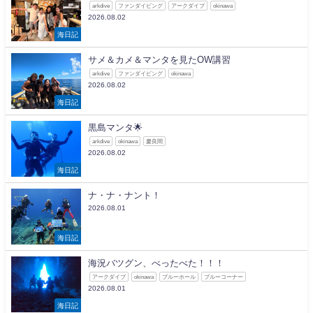
arkdive
ファンダイビング
アークダイブ
okinawa
2026.08.02
海日記
サメ＆カメ＆マンタを見たOW講習
arkdive
ファンダイビング
okinawa
2026.08.02
海日記
黒島マンタ🌟
arkdive
okinawa
慶良間
2026.08.02
海日記
ナ・ナ・ナント！
2026.08.01
海日記
海況バツグン、べったべた！！！
アークダイブ
okinawa
ブルーホール
ブルーコーナー
2026.08.01
海日記