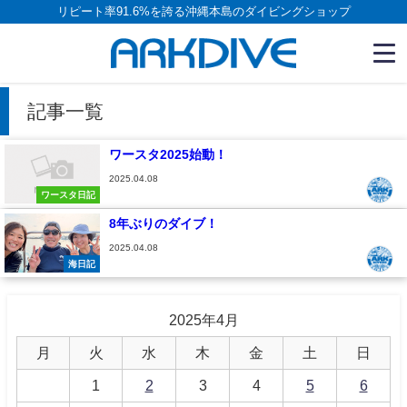
リピート率91.6%を誇る沖縄本島のダイビングショップ
記事一覧
ワースタ2025始動！
2025.04.08
ワースタ日記
8年ぶりのダイブ！
2025.04.08
海日記
2025年4月
月
火
水
木
金
土
日
1
2
3
4
5
6