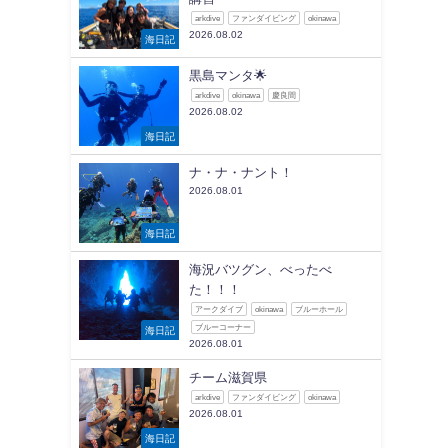
arkdive
ファンダイビング
okinawa
2026.08.02
海日記
黒島マンタ🌟
arkdive
okinawa
慶良間
2026.08.02
海日記
ナ・ナ・ナント！
2026.08.01
海日記
海況バツグン、べったべ
た！！！
アークダイブ
okinawa
ブルーホール
ブルーコーナー
海日記
2026.08.01
チーム滋賀県
arkdive
ファンダイビング
okinawa
2026.08.01
海日記