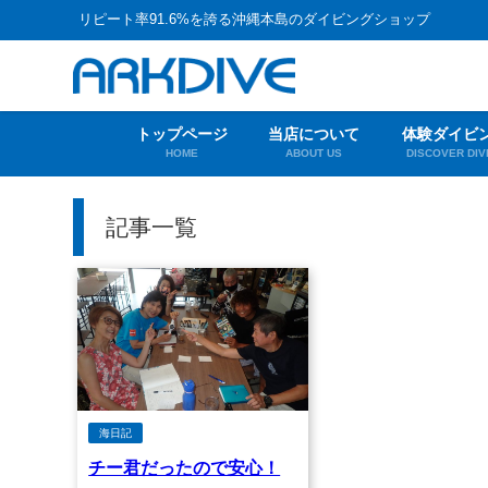
リピート率91.6%を誇る沖縄本島のダイビングショップ
トップページ
当店について
体験ダイビ
HOME
ABOUT US
DISCOVER DIV
記事一覧
海日記
チー君だったので安心！