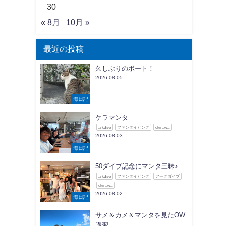
30
« 8月
10月 »
最近の投稿
久しぶりのボート！
2026.08.05
海日記
ケラマンタ
arkdive
ファンダイビング
okinawa
2026.08.03
海日記
50ダイブ記念にマンタ三昧♪
arkdive
ファンダイビング
アークダイブ
okinawa
2026.08.02
海日記
サメ＆カメ＆マンタを見たOW
講習