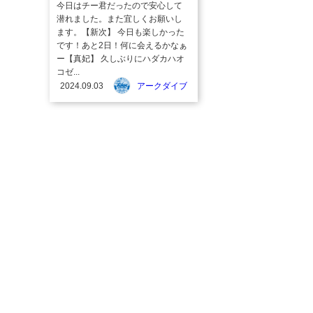
今日はチー君だったので安心して
潜れました。また宜しくお願いし
ます。【新次】 今日も楽しかった
です！あと2日！何に会えるかなぁ
ー【真妃】 久しぶりにハダカハオ
コゼ...
2024.09.03
アークダイブ