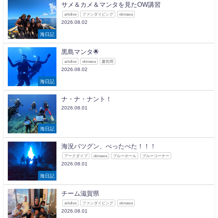
サメ＆カメ＆マンタを見たOW講習
arkdive
ファンダイビング
okinawa
2026.08.02
海日記
黒島マンタ🌟
arkdive
okinawa
慶良間
2026.08.02
海日記
ナ・ナ・ナント！
2026.08.01
海日記
海況バツグン、べったべた！！！
アークダイブ
okinawa
ブルーホール
ブルーコーナー
2026.08.01
海日記
チーム滋賀県
arkdive
ファンダイビング
okinawa
2026.08.01