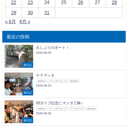
22
23
24
25
26
27
28
29
30
31
« 6月
8月 »
最近の投稿
久しぶりのボート！
2026.08.05
海日記
ケラマンタ
arkdive
ファンダイビング
okinawa
2026.08.03
海日記
50ダイブ記念にマンタ三昧♪
arkdive
ファンダイビング
アークダイブ
okinawa
2026.08.02
海日記