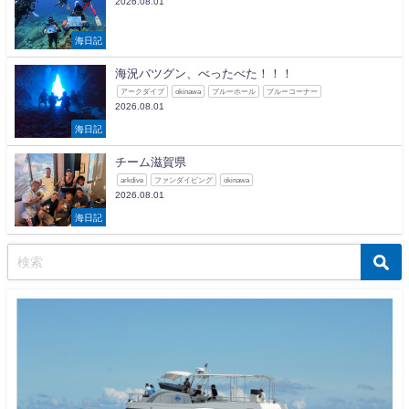
2026.08.01
海日記
海況バツグン、べったべた！！！
アークダイブ
okinawa
ブルーホール
ブルーコーナー
2026.08.01
海日記
チーム滋賀県
arkdive
ファンダイビング
okinawa
2026.08.01
海日記