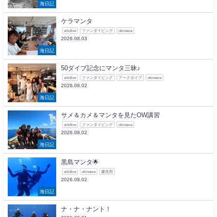
海日記
ケラマンタ
arkdive
ファンダイビング
okinawa
2026.08.03
海日記
50ダイブ記念にマンタ三昧♪
arkdive
ファンダイビング
アークダイブ
okinawa
2026.08.02
海日記
サメ＆カメ＆マンタを見たOW講習
arkdive
ファンダイビング
okinawa
2026.08.02
海日記
黒島マンタ🌟
arkdive
okinawa
慶良間
2026.08.02
海日記
ナ・ナ・ナント！