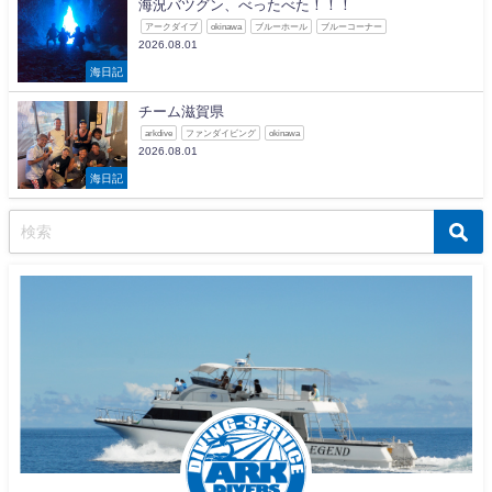
海況バツグン、べったべた！！！
アークダイブ
okinawa
ブルーホール
ブルーコーナー
2026.08.01
海日記
チーム滋賀県
arkdive
ファンダイビング
okinawa
2026.08.01
海日記