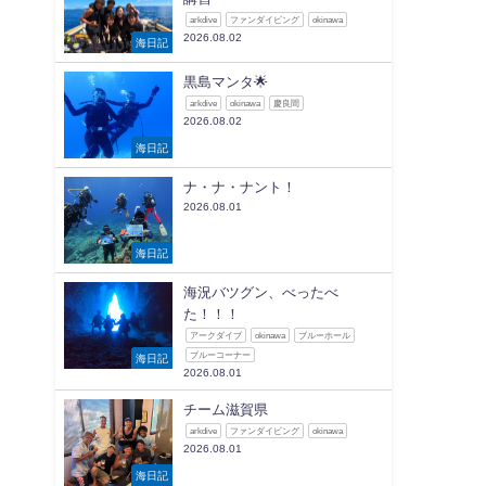
arkdive
ファンダイビング
okinawa
2026.08.02
海日記
黒島マンタ🌟
arkdive
okinawa
慶良間
2026.08.02
海日記
ナ・ナ・ナント！
2026.08.01
海日記
海況バツグン、べったべ
た！！！
アークダイブ
okinawa
ブルーホール
ブルーコーナー
海日記
2026.08.01
チーム滋賀県
arkdive
ファンダイビング
okinawa
2026.08.01
海日記