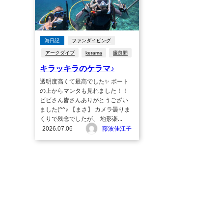
海日記
ファンダイビング
アークダイブ
kerama
慶良間
キラッキラのケラマ♪
透明度高くて最高でした✨ ボート
の上からマンタも見れました！！
ビビさん皆さんありがとうござい
ました(^^♪ 【まさ】 カメラ曇りま
くりで残念でしたが、 地形楽...
2026.07.06
藤波佳江子