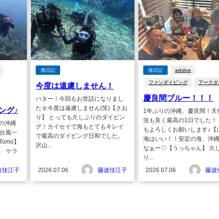
海日記
海日記
arkdive
ファンダイビング
アークダ
今度は遠慮しません！
慶良間ブルー！！！
ハター！今回もお世話になりまし
た☺今度は遠慮しません(笑)【さお
ング♪
1年ぶりの沖縄、慶良間！天
り】 とっても久しぶりのダイビン
況も良く最高の1日でした！
の沖縄
グ！カイセイで海もとてもキレイ
もよろしくお願いします♪【
】 台風一
で最高のダイビング日和でした。
海はいい！！安定の海、沖
Tomo】
沢山...
なぁー♡【うっちゃん】 久
、 ケラ
り...
波佳江子
2026.07.06
藤波佳江子
2026.07.06
藤波