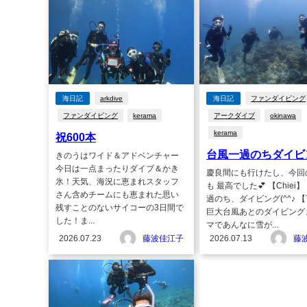
海日記
arkdive
海日記
ファンダイビング
ファンダイビング
kerama
アークダイブ
okinawa
kerama
祝600本
台風一過のちダイビ
きのうはワイド＆アドベンチャー
今日は一点まったりダイブ＆かき
慶良間にも行けたし、今回
氷！天気、海況に恵まれスタッフ
も 最高でした💕 【Chiei
さん含めチームにも恵まれた思い
過のち、ダイビング(^^♪ 【
残すことのないサイコーの3日間で
巨大台風あとのダイビング
した！ま...
マであんなに雪が...
2026.07.23
藤波佳江子
2026.07.13
藤