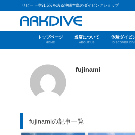
リピート率91.6%を誇る沖縄本島のダイビングショップ
トップページ
当店について
体験ダイビ
HOME
ABOUT US
DISCOVER DIV
fujinami
fujinamiの記事一覧