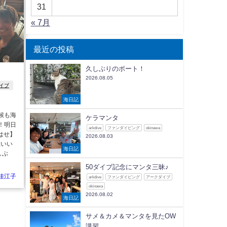
31
« 7月
最近の投稿
久しぶりのボート！
2026.08.05
イブ
海日記
候も海
ケラマンタ
！明日
arkdive
ファンダイビング
okinawa
はせ】
2026.08.03
縄いい
海日記
しぶ
50ダイブ記念にマンタ三昧♪
佳江子
arkdive
ファンダイビング
アークダイブ
okinawa
2026.08.02
海日記
サメ＆カメ＆マンタを見たOW
講習