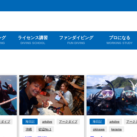
ング
ライセンス講習
ファンダイビング
プロになる
ING
DIVING SCHOOL
FUN DIVING
WORKING STUDY
クダイブ
海日記
arkdive
アークダイブ
海日記
arkdive
アーク
沖縄
砂辺No.1
okinawa
kerama