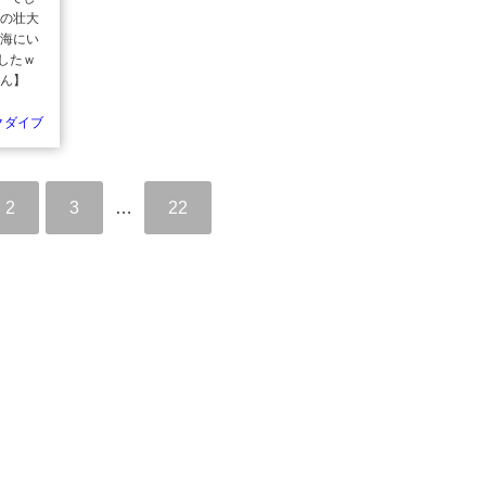
球の壮大
と海にい
したｗ
ゃん】
クダイブ
2
3
…
22