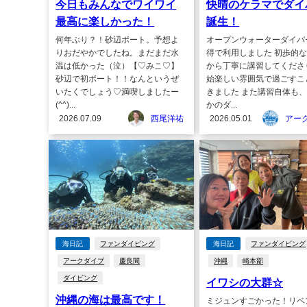
今日もみんなでワイワイ
快晴のケラマでダイ
最高に楽しかった！
誕生！
何年ぶり？！砂辺ボート。予想よ
オープンウォーターダイバ
りおだやかでしたね。まだまだ水
得で利用しました 初歩的
温は低かった（泣）【♡みこ♡】
から丁寧に講習してくださ
砂辺で初ボート！！なんというぜ
始楽しい雰囲気で過ごすこ
いたくでしょう♡満喫しましたー
きました また講習自体も
(^^)...
かのダ...
2026.07.09
西尾洋祐
2026.05.01
アー
海日記
ファンダイビング
海日記
ファンダイビング
アークダイブ
慶良間
沖縄
崎本部
ダイビング
イワシの大群☆
沖縄の海は最高です！
ミジュンすごかった！リベ