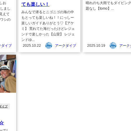
しお
晴れのち大雨でもダイビン
ても楽しい！
動しまし
題なし【tomo】...
みんなで潜るとニゴニゴの海の中
見えて
もとっても楽しいね！！にっしー
イワシの
楽しいガイドありがとう♡【アケ
ミ】 荒れてた海だったけどレジェ
ンドで楽しかった【山室】 レジェ
ンドゆ...
クダイブ
2025.10.22
アークダイブ
2025.10.19
アーク
ダイブ
☆
ーでし