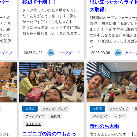
バー
砂辺ド干潮！！
思い立ったからライ
ス取得♪
タンク持っていただき助かりまし
た！ありがとうございます、楽し
ーの取
3日間のオープンウォーター
かったです(^^♪【ちえちゃん】
なところ
講習、 無事に修了＆認定い
久々に潜れて楽しかったです(^^)動
り、終
ました！ 事前学習時は取得
画も色々撮れました！また来ます...
とがで
のか不安なまま当日を迎え
、何箇所
が、 いざ始まってしまえば
い...
クダイブ
2026.04.21
アークダイブ
2026.03.08
アーク
海日記
ファンダイビング
海日記
アークダイブ
アークダイブ
慶良間
ダイビング
ケラマ
ダイビング
晴れのち大雨
ニゴニゴの海の中もとっ
ンジし
雨でも楽しかったです！【Chi