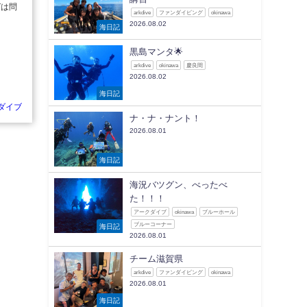
グは問
arkdive
ファンダイビング
okinawa
2026.08.02
海日記
黒島マンタ🌟
arkdive
okinawa
慶良間
2026.08.02
海日記
ダイブ
ナ・ナ・ナント！
2026.08.01
海日記
海況バツグン、べったべ
た！！！
アークダイブ
okinawa
ブルーホール
ブルーコーナー
海日記
2026.08.01
チーム滋賀県
arkdive
ファンダイビング
okinawa
2026.08.01
海日記