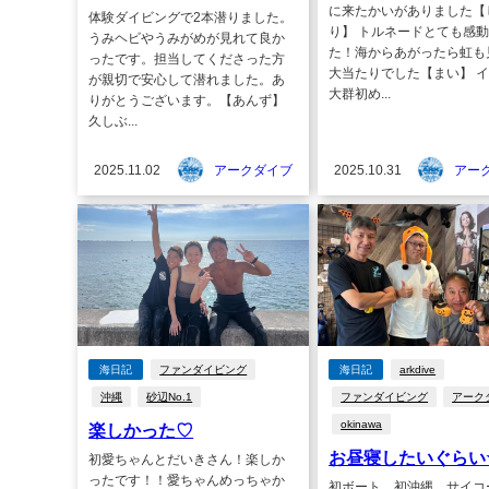
に来たかいがありました【
体験ダイビングで2本潜りました。
り】 トルネードとても感
うみヘビやうみがめが見れて良か
た！海からあがったら虹も
ったです。担当してくださった方
大当たりでした【まい】 
が親切で安心して潜れました。あ
大群初め...
りがとうございます。【あんず】
久しぶ...
2025.11.02
アークダイブ
2025.10.31
アー
海日記
ファンダイビング
海日記
arkdive
沖縄
砂辺No.1
ファンダイビング
アーク
okinawa
楽しかった♡
お昼寝したいぐらい
初愛ちゃんとだいきさん！楽しか
ったです！！愛ちゃんめっちゃか
初ボート、初沖縄、サイコ