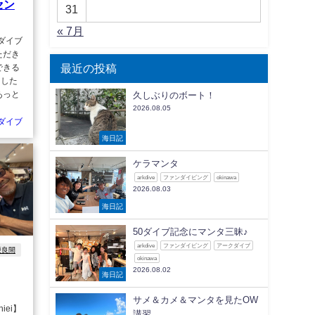
セン
31
« 7月
ダイブ
ただき
最近の投稿
できる
ました
あっと
久しぶりのボート！
2026.08.05
ダイブ
海日記
ケラマンタ
arkdive
ファンダイビング
okinawa
2026.08.03
海日記
50ダイブ記念にマンタ三昧♪
arkdive
ファンダイビング
アークダイブ
慶良間
okinawa
2026.08.02
海日記
サメ＆カメ＆マンタを見たOW
ei】
講習