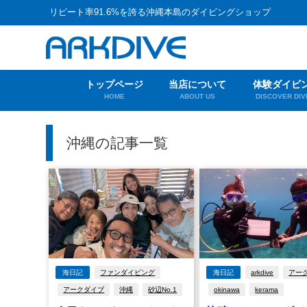
リピート率91.6%を誇る沖縄本島のダイビングショップ
トップページ
当店について
体験ダイビ
HOME
ABOUT US
DISCOVER DIV
沖縄の記事一覧
海日記
ファンダイビング
海日記
arkdive
アー
アークダイブ
沖縄
砂辺No.1
okinawa
kerama