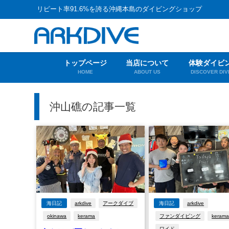
リピート率91.6%を誇る沖縄本島のダイビングショップ
トップページ
当店について
体験ダイビ
HOME
ABOUT US
DISCOVER DIV
沖山礁の記事一覧
海日記
arkdive
アークダイブ
海日記
arkdive
okinawa
kerama
ファンダイビング
keram
ワイド