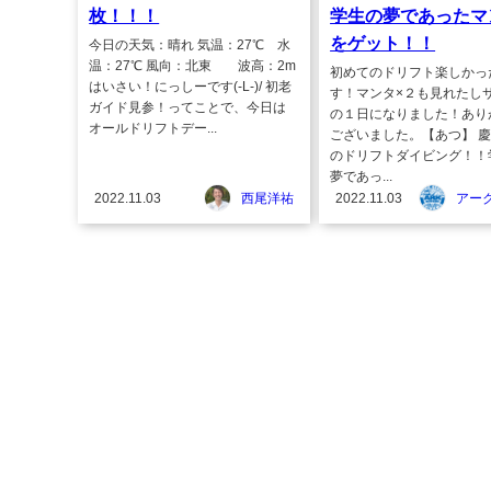
枚！！！
学生の夢であったマ
をゲット！！
今日の天気：晴れ 気温：27℃ 水
温：27℃ 風向：北東 波高：2m
初めてのドリフト楽しかっ
はいさい！にっしーです(-L-)/ 初老
す！マンタ×２も見れたし
ガイド見参！ってことで、今日は
の１日になりました！あり
オールドリフトデー...
ございました。【あつ】 
のドリフトダイビング！！
夢であっ...
2022.11.03
西尾洋祐
2022.11.03
アー