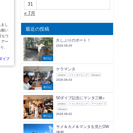
31
« 7月
れまし
最近の投稿
お願い
日もウ
久しぶりのボート！
 アー
2026.08.05
なり、
海日記
ダイブ
ケラマンタ
arkdive
ファンダイビング
okinawa
2026.08.03
海日記
50ダイブ記念にマンタ三昧♪
arkdive
ファンダイビング
アークダイブ
okinawa
2026.08.02
海日記
サメ＆カメ＆マンタを見たOW
講習