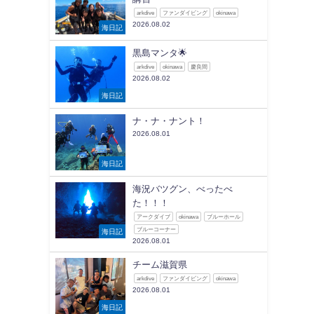
arkdive
ファンダイビング
okinawa
2026.08.02
海日記
黒島マンタ🌟
arkdive
okinawa
慶良間
2026.08.02
海日記
ナ・ナ・ナント！
2026.08.01
海日記
海況バツグン、べったべ
た！！！
アークダイブ
okinawa
ブルーホール
ブルーコーナー
海日記
2026.08.01
チーム滋賀県
arkdive
ファンダイビング
okinawa
2026.08.01
海日記