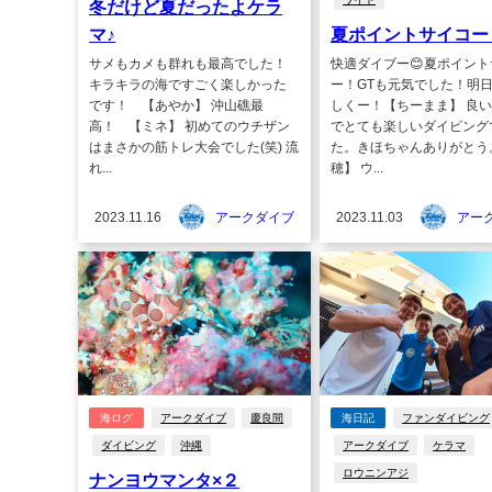
冬だけど夏だったよケラ
マ♪
夏ポイントサイコー
サメもカメも群れも最高でした！
快適ダイブー😊夏ポイン
キラキラの海ですごく楽しかった
ー！GTも元気でした！明
です！ 【あやか】 沖山礁最
しくー！【ちーまま】 良
高！ 【ミネ】 初めてのウチザン
でとても楽しいダイビング
はまさかの筋トレ大会でした(笑) 流
た。きほちゃんありがとう
れ...
穂】 ウ...
2023.11.16
アークダイブ
2023.11.03
アー
海ログ
アークダイブ
慶良間
海日記
ファンダイビング
ダイビング
沖縄
アークダイブ
ケラマ
ロウニンアジ
ナンヨウマンタ×２