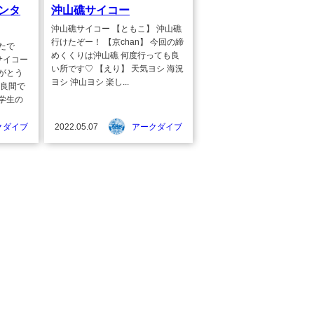
ンタ
沖山礁サイコー
沖山礁サイコー 【ともこ】 沖山礁
行けたぞー！ 【京chan】 今回の締
たで
めくくりは沖山礁 何度行っても良
サイコー
い所です♡ 【えり】 天気ヨシ 海況
がとう
ヨシ 沖山ヨシ 楽し...
慶良間で
学生の
クダイブ
2022.05.07
アークダイブ