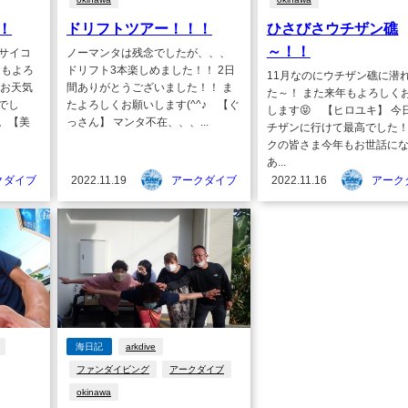
！
ドリフトツアー！！！
ひさびさウチザン礁
～！！
トサイコ
ノーマンタは残念でしたが、、、
日もよろ
ドリフト3本楽しめました！！ 2日
11月なのにウチザン礁に潜
いお天気
間ありがとうございました！！ ま
た～！ また来年もよろしく
でし
たよろしくお願いします(^^♪ 【ぐ
します😝 【ヒロユキ】 今
。【美
っさん】 マンタ不在、、、...
チザンに行けて最高でした！
クの皆さま今年もお世話に
あ...
クダイブ
2022.11.19
アークダイブ
2022.11.16
アーク
海日記
arkdive
ファンダイビング
アークダイブ
okinawa