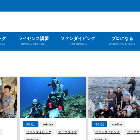
ング
ライセンス講習
ファンダイビング
プロになる
ING
DIVING SCHOOL
FUN DIVING
WORKING STUDY
海日記
arkdive
海日記
arkdive
a
ファンダイビング
アークダイブ
ファンダイビング
アークダ
okinawa
okinawa