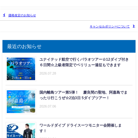
価格改定のお知らせ
キャンセルポリシーについて
最近のお知らせ
ユナイテッド航空で行くパラオツアー☆12ダイブ付き
６日間☆上級者限定でペリリュー遠征もできます
2026.07.28
国内離島ツアー第5弾！ 慶良間の聖地、阿嘉島でま
ったり行こうぜ☆2泊3日 5ダイブツアー！
2026.07.06
ワールドダイブ ドライスーツモニター会開催しま
す！