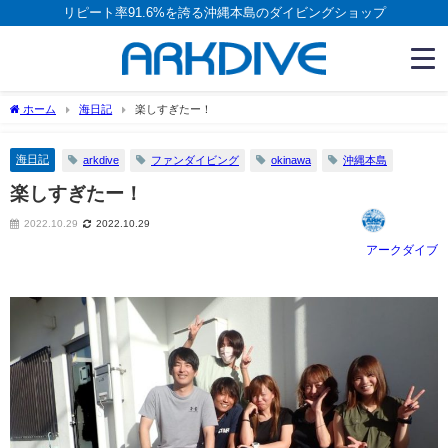
リピート率91.6%を誇る沖縄本島のダイビングショップ
ホーム
海日記
楽しすぎたー！
海日記
arkdive
ファンダイビング
okinawa
沖縄本島
楽しすぎたー！
2022.10.29
2022.10.29
アークダイブ