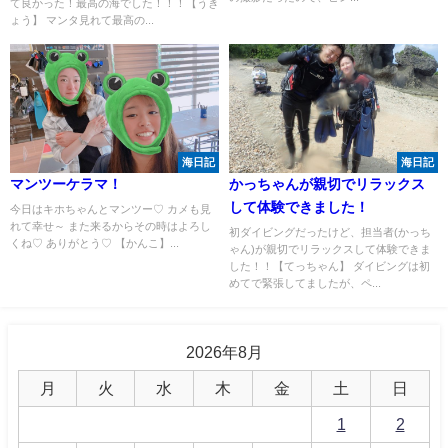
て良かった！最高の海でした！！！【うき
ょう】 マンタ見れて最高の...
海日記
海日記
マンツーケラマ！
かっちゃんが親切でリラックス
して体験できました！
今日はキホちゃんとマンツー♡ カメも見
れて幸せ～ また来るからその時はよろし
初ダイビングだったけど、担当者(かっち
くね♡ ありがとう♡ 【かんこ】...
ゃん)が親切でリラックスして体験できま
した！！【てっちゃん】 ダイビングは初
めてで緊張してましたが、ペ...
2026年8月
月
火
水
木
金
土
日
1
2