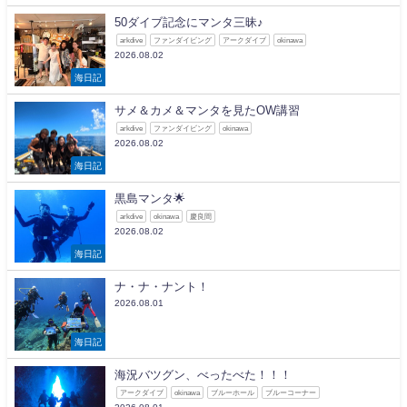
50ダイブ記念にマンタ三昧♪
arkdive
ファンダイビング
アークダイブ
okinawa
2026.08.02
海日記
サメ＆カメ＆マンタを見たOW講習
arkdive
ファンダイビング
okinawa
2026.08.02
海日記
黒島マンタ🌟
arkdive
okinawa
慶良間
2026.08.02
海日記
ナ・ナ・ナント！
2026.08.01
海日記
海況バツグン、べったべた！！！
アークダイブ
okinawa
ブルーホール
ブルーコーナー