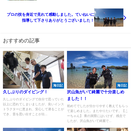
プロの技を身近で見れて感動しました。ていねいに
指導して下さりありがとうございました！
おすすめの記事
海日記
海日記
久しぶりのダイビング！
沢山魚がいて綺麗で十分楽しめ
ました！！
久しぶりのダイビングで自分で思っていた
以上に恐れてしまいましたが、良いインス
初めてでしたが分かりやすく教えてもらっ
トラクターに恵まれ、安心して潜ることが
て楽しめました。またやりたいです。【こ
でき、昔を思い出すことが出...
ーちゃん】 青の洞窟にはいけず、残念で
したが、沢山魚がいて綺麗で...