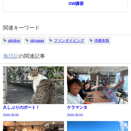
OW講習
関連キーワード
arkdive
okinawa
ファンダイビング
沖縄本島
海日記
の関連記事
久しぶりのボート！
ケラマンタ
2026.08.05
2026.08.03