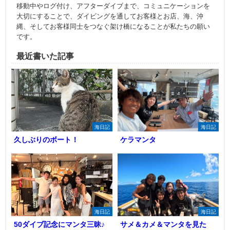
移動中やログ付け、アフターダイブまで、コミュニケーションを
大切にすることで、ダイビングを通してお客様とお店、海、沖
縄、そしてお客様同士をつなぐ架け橋になることが私たちの願い
です。
最近書いた記事
海日記
海日記
久しぶりのボート！
ケラマンタ
海日記
海日記
50ダイブ記念にマンタ三昧♪
サメ＆カメ＆マンタを見た