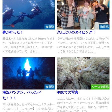
海日記
海日記
夢が叶った！
久しぶりのダイビング！
最初水中から出られないのが怖かったです
ＯＷの時から５月空いての久しぶりのダイ
が、 安心できるようにサポートして下さ
ビングでしたが、しっかり丁寧に復習もか
って、最後まで楽しめました。 本当に青
ねて進めることが出来たので、安心して楽
くて透き通っていて、きれい...
しく受けることができました...
海日記
ワースタ日記
海況バツグン、べったべ
初めての写真
た！！！
こんにちは〜！ タクミです！ 今日はAOW
のディープ、ナビゲーション、写真の撮り
マンタを見ると思ってなかった！ラッキー
方を教えて貰いました。 慣れない水中で
でした！！！【よっしー】 マンタも見れ
の撮影だったので、ピン...