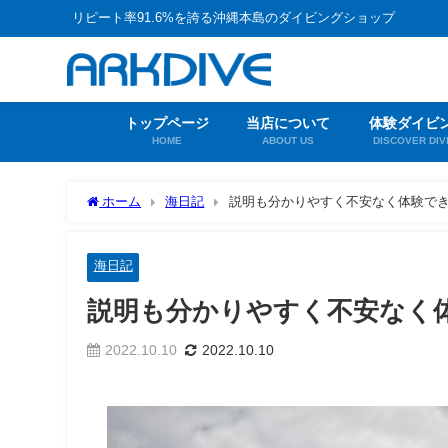
リピート率91.6%を誇る沖縄本島のダイビングショップ
トップページ
当店について
体験ダイビ
HOME
ABOUT US
DISCOVER DIV
ホーム
海日記
説明も分かりやすく不安なく体験で
海日記
説明も分かりやすく不安なく
2022.10.10
2022.10.10