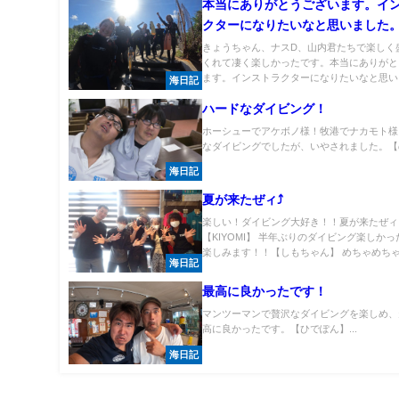
本当にありがとうございます。イ
クターになりたいなと思いました
きょうちゃん、ナスD、山内君たちで楽しく
くれて凄く楽しかったです。本当にありがと
ます。インストラクターになりたいなと思いま.
海日記
ハードなダイビング！
ホーシューでアケボノ様！牧港でナカモト様
なダイビングでしたが、いやされました。【の
海日記
夏が来たぜィ⤴
楽しい！ダイビング大好き！！夏が来たぜィ
【KIYOMI】 半年ぶりのダイビング楽しか
楽しみます！！【しもちゃん】 めちゃめちゃダ
海日記
最高に良かったです！
マンツーマンで贅沢なダイビングを楽しめ、
高に良かったです。【ひでぽん】...
海日記