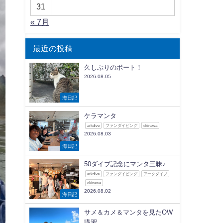
31
« 7月
最近の投稿
久しぶりのボート！
2026.08.05
海日記
ケラマンタ
arkdive
ファンダイビング
okinawa
2026.08.03
海日記
50ダイブ記念にマンタ三昧♪
arkdive
ファンダイビング
アークダイブ
okinawa
2026.08.02
海日記
サメ＆カメ＆マンタを見たOW
講習