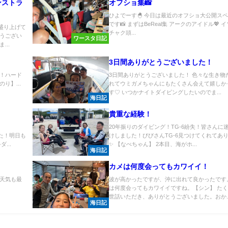
ンストラ
オフショ集📸
。
ひよでーす🐣 今日は最近のオフショ大公開ス
です📸 まずはBeReal集 アークのアイドル💖 
盛り上げて
チャク頭...
うござい
ワースタ日記
..
3日間ありがとうございました！
！ハード
3日間ありがとうございました！ 色々な生き物
り】...
れてウミガメちゃんにもたくさん会えて嬉しか
す♡ いつかナイトダイビングしたいのでま...
海日記
貴重な経験！
20年振りのダイビング！TG-6紛失！皆さんに
った！明日も
けしました！びびさんTG-6見つけてくれてあ
...
✨ 【なべちゃん】 2本目、海がホ...
海日記
カメは何度会ってもカワイイ！
天気も最
波が高かったですが、沖に出れて良かったです
は何度会ってもカワイイですね。【シン】 た
世話いただき、ありがとうございました。おか..
海日記