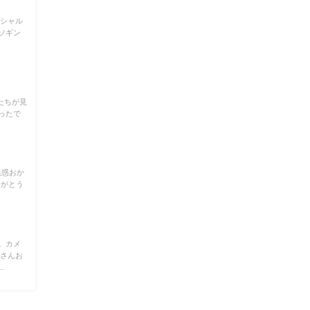
ペシャル
イソギン
たちが見
ったで
迷惑おか
りがとう
。カメ
くさんお
.