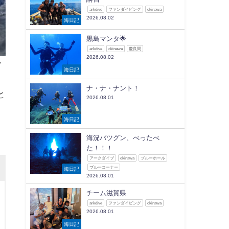
arkdive
ファンダイビング
okinawa
2026.08.02
海日記
黒島マンタ🌟
arkdive
okinawa
慶良間
2026.08.02
で
海日記
ナ・ナ・ナント！
と
2026.08.01
海日記
海況バツグン、べったべ
た！！！
アークダイブ
okinawa
ブルーホール
ブルーコーナー
海日記
2026.08.01
チーム滋賀県
arkdive
ファンダイビング
okinawa
2026.08.01
海日記