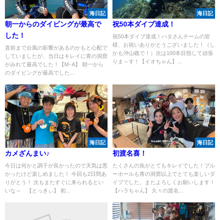
海日記
海日記
朝一からのダイビングが最高で
祝50本ダイブ達成！
した！
祝50本ダイブ達成！ハタさんチームの皆
様、お祝いありがとうございました！（し
直前まで台風の影響があるのかもと心配で
かも沖山礁で！）次は100本目指して頑張
していましたが、当日はキレイに青の洞窟
りま～す！【イオちゃん】...
がみれて最高でした！【M･A】 朝一から
のダイビングが最高でした...
海日記
海日記
カメざんまい♪
初渡名喜！
今日は何かと調子が良かったので天気は悪
たくさんの魚がとてもキレイでした！ブル
かったけど楽しめました！ 今回も2日間あ
ーホールも青の洞窟以上でとても楽しいダ
りがとう！ 次もまたすぐに来られるとい
イブでした。またよろしくお願いします！
いな～ 【とっきぃ】 初...
【ハラちゃん】 久々の渡名...