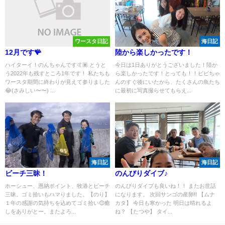
ワースタ日記
海日記
12月です🪸
陸から楽しかったです！
ハイターイ！のんちゃんです🤙🏽 とうと
今日は1日ありがとうございました！陸か
う2022年も残すところ1年です！ 私たちも
ら楽しかったです！とっても！！ビビちゃ
ワースタ期間に終わりが見えて参りました
んのすぐ後にいたから、たくさんの魚たち
😂(さみしい〜〜) ...
に最初に写真撮らせてもらえ...
海日記
海日記
ビーチ三昧！
のんびりダイブ♪
ホーシュー、恩納ポイント、牧港とビーチ
のんびりダイブも良いね！！ またお世話
三昧。ゴミ拾いもハマりました。【のり】
になります。 次回サンゴの産卵!! 【ムナ
１年の感謝の気持ちを込めてゴミ拾い😊癒
カタ】 今日も寒かった 明日は晴れるよ
しをありがとー。またよろ...
ね？ 【たつや】 タイ...