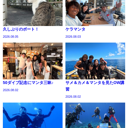
久しぶりのボート！
ケラマンタ
2026.08.05
2026.08.03
50ダイブ記念にマンタ三昧♪
サメ＆カメ＆マンタを見たOW講
習
2026.08.02
2026.08.02