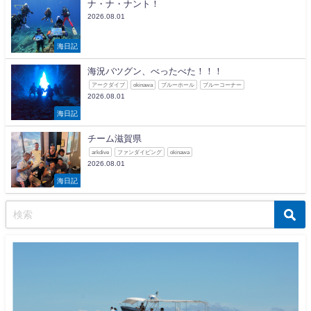
ナ・ナ・ナント！
2026.08.01
海日記
海況バツグン、べったべた！！！
アークダイブ
okinawa
ブルーホール
ブルーコーナー
2026.08.01
海日記
チーム滋賀県
arkdive
ファンダイビング
okinawa
2026.08.01
海日記