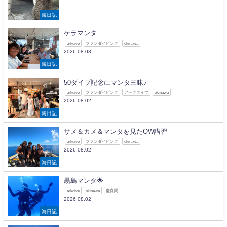
海日記
ケラマンタ
arkdive
ファンダイビング
okinawa
2026.08.03
海日記
50ダイブ記念にマンタ三昧♪
arkdive
ファンダイビング
アークダイブ
okinawa
2026.08.02
海日記
サメ＆カメ＆マンタを見たOW講習
arkdive
ファンダイビング
okinawa
2026.08.02
海日記
黒島マンタ🌟
arkdive
okinawa
慶良間
2026.08.02
海日記