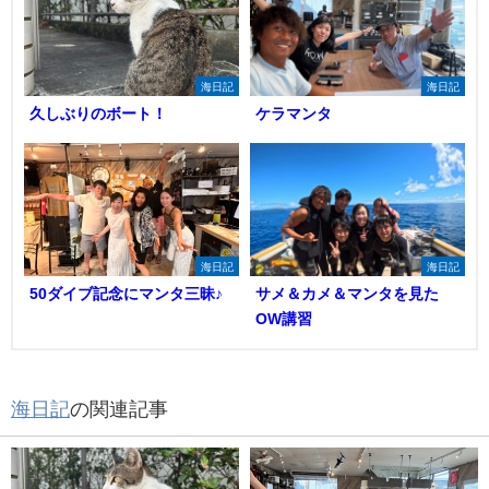
海日記
海日記
久しぶりのボート！
ケラマンタ
海日記
海日記
50ダイブ記念にマンタ三昧♪
サメ＆カメ＆マンタを見た
OW講習
海日記
の関連記事