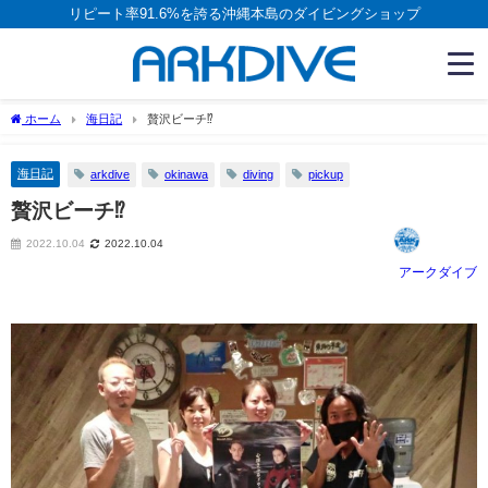
リピート率91.6%を誇る沖縄本島のダイビングショップ
ホーム
海日記
贅沢ビーチ⁉
海日記
arkdive
okinawa
diving
pickup
贅沢ビーチ⁉
2022.10.04
2022.10.04
アークダイブ