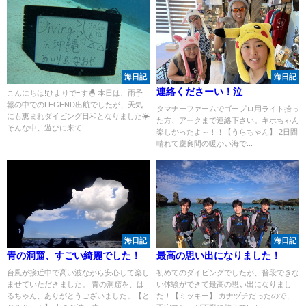
海日記
海日記
連絡くださーい！泣
こんにちは!ひよりでｰす🐣 本日は、雨予
報の中でのLEGEND出航でしたが、天気
タマナーファームでゴープロ用ライト拾っ
にも恵まれダイビング日和となりました☀
た方、アークまで連絡下さい。キホちゃん
そんな中、遊びに来て...
楽しかったよ～！！【うらちゃん】 2日間
晴れて慶良間の暖かい海で...
海日記
海日記
青の洞窟、すごい綺麗でした！
最高の思い出になりました！
台風が接近中で高い波ながら安心して楽し
初めてのダイビングでしたが、普段できな
ませていただきました。 青の洞窟を、は
い体験ができて最高の思い出になりまし
るちゃん、ありがとうございました。【と
た！【ミッキー】 カナヅチだったので、