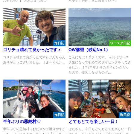
おるちゃん】 大きな波も来...
不安でしたが丁寧に教えていた...
海日記
ワースタ日記
ゴリチョ晴れて良かったです☼
OW講習（砂辺No.1）
ゴリチョ晴れて良かったです☼けんちゃん
こんにちは！タクミです。 今日はワース
ありがとうございました。【まーくん】...
タ生になって初めてのダイビングをしてき
ました。 1？2？年ぶりのダイビングだっ
たので、復習しながらのダ...
海日記
海日記
半年ぶりの恩納村♡
とてもとても楽しい一日！
半年ぶりの恩納村♡おだやかで潜りやすか
はたさん、今日もとてもとても楽しい一日