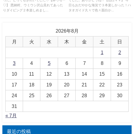
った。とってもきれいでした♡【みっちー
でした。ありがとうね！【山口ママ】 今
♡】 恩納村、ウミウシ沢山見れてあった
日もおだやかな海況で３本楽しかった！ハ
りダイビング２本楽しめまし...
タオガイド久々で色々面白か...
2026年8月
月
火
水
木
金
土
日
1
2
3
4
5
6
7
8
9
10
11
12
13
14
15
16
17
18
19
20
21
22
23
24
25
26
27
28
29
30
31
« 7月
最近の投稿