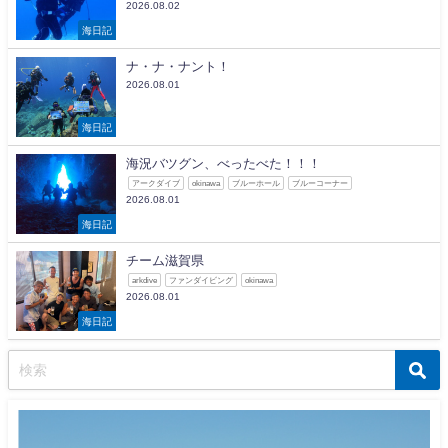
2026.08.02
海日記
ナ・ナ・ナント！
2026.08.01
海日記
海況バツグン、べったべた！！！
アークダイブ
okinawa
ブルーホール
ブルーコーナー
2026.08.01
海日記
チーム滋賀県
arkdive
ファンダイビング
okinawa
2026.08.01
海日記