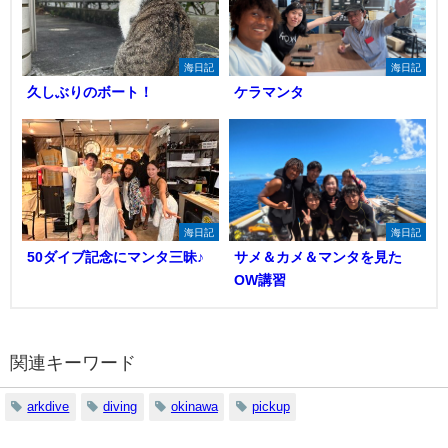
海日記
海日記
久しぶりのボート！
ケラマンタ
海日記
海日記
50ダイブ記念にマンタ三昧♪
サメ＆カメ＆マンタを見た
OW講習
関連キーワード
arkdive
diving
okinawa
pickup