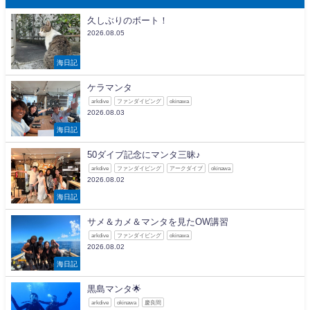
久しぶりのボート！
2026.08.05
海日記
ケラマンタ
arkdive
ファンダイビング
okinawa
2026.08.03
海日記
50ダイブ記念にマンタ三昧♪
arkdive
ファンダイビング
アークダイブ
okinawa
2026.08.02
海日記
サメ＆カメ＆マンタを見たOW講習
arkdive
ファンダイビング
okinawa
2026.08.02
海日記
黒島マンタ🌟
arkdive
okinawa
慶良間