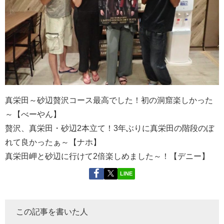
真栄田～砂辺贅沢コース最高でした！初の洞窟楽しかった
～【べーやん】
贅沢、真栄田・砂辺2本立て！3年ぶりに真栄田の階段のぼ
れて良かったぁ～【ナホ】
真栄田岬と砂辺に行けて2倍楽しめました～！【デニー】
LINE
この記事を書いた人