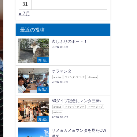
31
« 7月
最近の投稿
久しぶりのボート！
2026.08.05
海日記
ケラマンタ
arkdive
ファンダイビング
okinawa
2026.08.03
海日記
50ダイブ記念にマンタ三昧♪
arkdive
ファンダイビング
アークダイブ
okinawa
2026.08.02
海日記
サメ＆カメ＆マンタを見たOW
講習