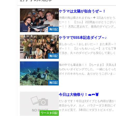
ケラマは太陽が似合うぜ～！
沖縄の海は癒されますね～🐠 1日ありがと
たー！！ 【コム】 2日間ありがとうござい
ー！！ 天気に恵まれて、最高のダイビング..
海日記
ケラマで555本記念ダイブ～♪
楽しかった～！おしまいだ～！ また来月～
ぞ～！！ 【とっち＆いっしー】 とても丁
て頂き、久々のダイビングも安心して楽しく..
海日記
海の中でも暴走族！！ 【ちーまま】 天気も
ちのいいダイビングでした。 一緒にもぐっ
ガイドのキホちゃん、ありがとうございま...
海日記
今日は大物祭り！🐢🦈🦞
だいきです！今日は3ダイブとも内容が濃かっ
本目からサメ、カメ、バラクーダ２本目にイ
ャクエビ見て、3本目にマダラトビエイが...
ワースタ日記