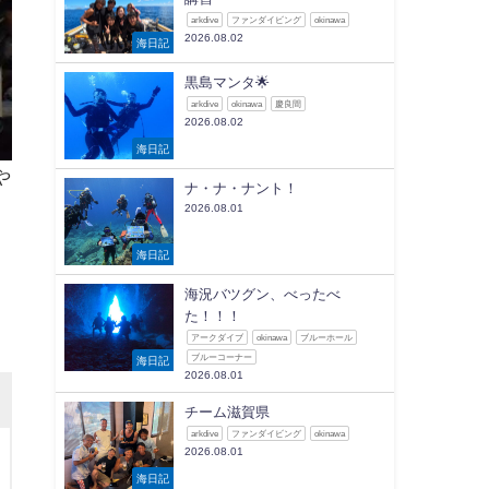
arkdive
ファンダイビング
okinawa
2026.08.02
海日記
黒島マンタ🌟
arkdive
okinawa
慶良間
2026.08.02
海日記
や
ナ・ナ・ナント！
2026.08.01
ま
海日記
海況バツグン、べったべ
た！！！
アークダイブ
okinawa
ブルーホール
ブルーコーナー
海日記
2026.08.01
チーム滋賀県
arkdive
ファンダイビング
okinawa
2026.08.01
海日記