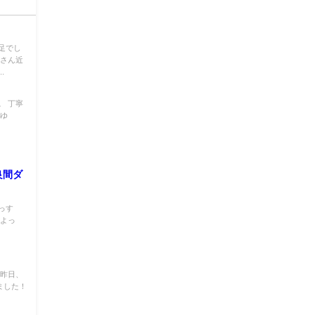
足でし
くさん近
.
。 丁寧
みゆ
良間ダ
っす
しよっ
た昨日、
ました！