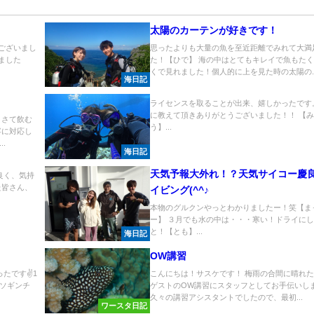
太陽のカーテンが好きです！
うございまし
思ったよりも大量の魚を至近距離でみれて大満
ました
た！【ひで】 海の中はとてもキレイで魚もた
.
くで見れました！個人的に上を見た時の太陽の..
海日記
ライセンスを取ることが出来、嬉しかったです
に教えて頂きありがとうございました！！ 【
！さて飲む
う】...
寧に対応し
.
海日記
天気予報大外れ！？天気サイコー慶
良く、気持
た皆さん、
イビング(^^♪
本物のグルクンやっとわかりましたー！笑【ま
ー】 ３月でも水の中は・・・寒い！ドライに
と！【とも】...
海日記
OW講習
たです✌️1
こんにちは！サスケです！ 梅雨の合間に晴れ
ソギンチ
ゲストのOW講習にスタッフとしてお手伝いし
久々の講習アシスタントでしたので、最初...
ワースタ日記