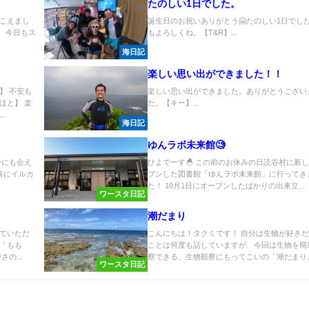
たのしい1日でした。
こえまし
誕生日のお祝いありがとう🤗たのしい1日でし
】 今日もス
もよろしくね。【T&R】...
海日記
楽しい思い出ができました！！
】 不安も
楽しい思い出ができました。ありがとうござい
ほと】 楽
た。【キー】...
.
海日記
ゆんラボ未来館🧐
かにも会え
ひよでーす🐣 この前のお休みの日読谷村に新
喜にイルカ
プンした図書館「ゆんラボ未来館」に行ってき
た！ 10月1日にオープンしたばかりの出来立...
ワースタ日記
潮だまり
ていただ
こんにちは！タクミです！ 自分は生物が好き
「もも
ことは何度も話していますが、今回は生物を簡
の...
察できる、生物観察にもってこいの「潮だまり..
ワースタ日記