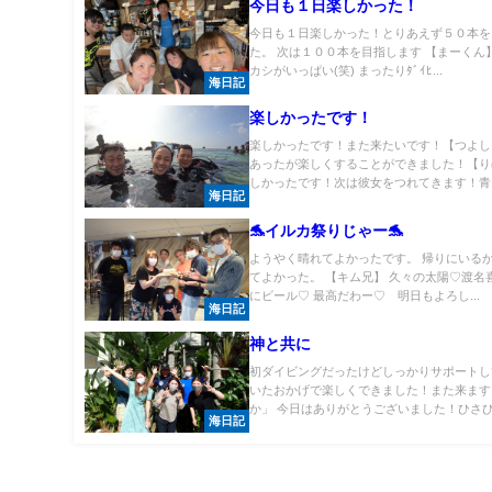
今日も１日楽しかった！
今日も１日楽しかった！とりあえず５０本を
た。 次は１００本を目指します 【まーくん
カシがいっぱい(笑) まったりﾀﾞｲﾋ...
海日記
楽しかったです！
楽しかったです！また来たいです！【つよし
あったが楽しくすることができました！【り
しかったです！次は彼女をつれてきます！青..
海日記
🐬イルカ祭りじゃー🐬
ようやく晴れてよかったです。 帰りにいる
てよかった。 【キム兄】 久々の太陽♡渡名
にビール♡ 最高だわー♡ 明日もよろし...
海日記
神と共に
初ダイビングだったけどしっかりサポートし
いたおかげで楽しくできました！また来ます
か」 今日はありがとうございました！ひさびさ
海日記