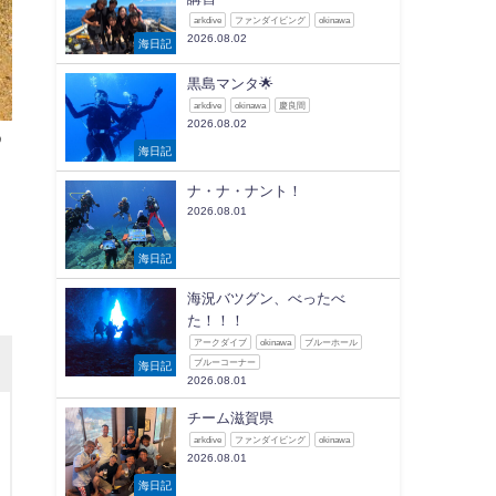
arkdive
ファンダイビング
okinawa
2026.08.02
海日記
黒島マンタ🌟
arkdive
okinawa
慶良間
2026.08.02
め
海日記
ナ・ナ・ナント！
2026.08.01
海日記
海況バツグン、べったべ
た！！！
アークダイブ
okinawa
ブルーホール
ブルーコーナー
海日記
2026.08.01
チーム滋賀県
arkdive
ファンダイビング
okinawa
2026.08.01
海日記