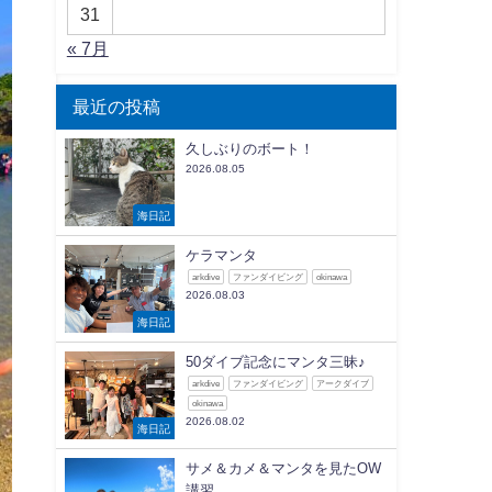
31
« 7月
最近の投稿
久しぶりのボート！
2026.08.05
海日記
ケラマンタ
arkdive
ファンダイビング
okinawa
2026.08.03
海日記
50ダイブ記念にマンタ三昧♪
arkdive
ファンダイビング
アークダイブ
okinawa
2026.08.02
海日記
サメ＆カメ＆マンタを見たOW
講習