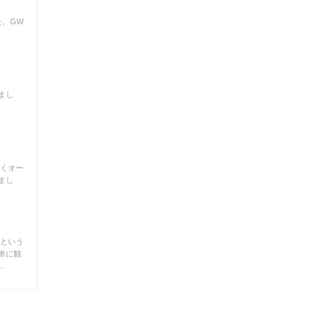
た。GW
まし
しくオー
まし
だという
単に観
.